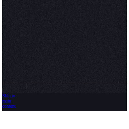
⛳
Events
YouTube
🤞
Templates
🔊
Compare
🎧
Trust Center
Status
©
2026
Hex Technologies Inc.
Privacy policy
Terms & conditions
Modern slavery statement
Skip to
main
content