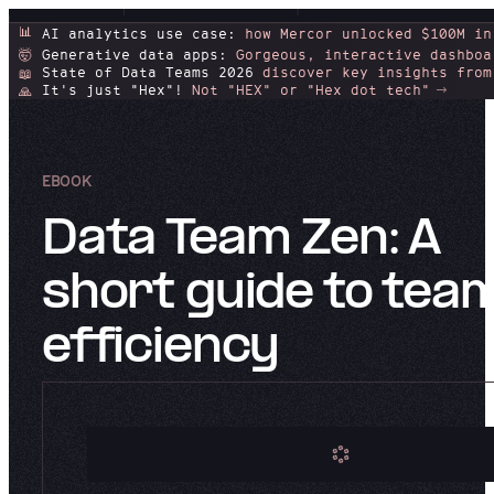
📊
AI analytics use case:
how Mercor unlocked $100M in
Generative data apps:
Gorgeous, interactive dashboa
🤯
State of Data Teams 2026
discover key insights from
📖
It's just "Hex"!
Not "HEX" or "Hex dot tech"
🙏
EBOOK
Data Team Zen: A
short guide to tea
efficiency​​​​‌ ‍ ​‍​‍‌‍ ‌ ​‍‌‍‍‌‌‍‌ ‌‍‍‌‌‍ ‍​‍​‍​ ‍‍​‍​‍‌ ​ ‌‍​‌‌‍ ‍‌‍‍‌‌ ‌​‌ ‍‌​‍ ‍‌‍‍‌‌‍ ​‍​‍​‍ ​​‍​‍‌‍‍​‌ ​‍‌‍‌‌‌‍‌‍​‍​‍​ ‍‍​‍​‍‌‍‍​‌ ‌​‌ ‌​‌ ​​‌ ​ ​ ‍‍​‍ ​‍ ‌‍‍​‌‍‌‌‌ ‍​​‍ ‌‌ ‌ ‌‍‌‌‌‍​‍‌ ​ ‌‍‍‌‌ ‌​‌‍‌‌​‍ ‍‌ ​ ‌‍​‌‌‍ ‍‌‍‍‌‌ ‌​‌ ‍‌​‍ ‍‌ ​ ‌ ‌​‌ ‌‌‌‍‌​‌‍‍‌‌‍ ​‍ ‌‍‍‌‌‍ ‍‌ ‌​‌‍‌‌‌‍ ‍‌ ‌​​‍ ‌‍‌‌‌‍‌​‌‍‍‌‌ ‌​​‍ ‌‍ ‌‌‍ ‌‍‌​‌‍‌‌​ ‌‌ ​​‌ ​‍‌‍‌‌‌ ​ ‌‍‌‌‌‍ ‍‌ ‌​‌‍​‌‌ ‌​‌‍‍‌‌‍ ‌‍ ‍​ ‍ ‌‍‍‌‌‍‌​​ ‌‌​‌ ‌‍ ‍​ ‍​‌‍‍‍‌‍‌ ‌​ ​‌‍‌‌‌‍​‌‌‍ ‌‍​ ‌‌‍‌‌‌‍​‌‌​‌‌ ​​‌‌‌​​ ‌ ‌‍‍‌‌‌​‍‌​ ​ ‍​‌‍​‍​ ​‌​ ‍ ‌ ‌​‌ ‍‌‌ ​​‌‍‌‌​ ‌‌‍‌ ‌‍​‌‌ ‌​‌‍‌‌‌‍‌​‌​​ ‌‍ ‌‍ ‍‌ ‌​‌‍‌‌‌‍ ‍‌ ‌​​ ‍ ‌ ​​‌‍​‌‌ ‌​‌‍‍​​ ‌‌ ‌​‌‍‍‌‌ ‌​‌‍ ​‌‍‌‌​ ‌‍​‍‌‍​‌‌ ​ ‌‍‌‌‌‌‌‌‌ ​‍‌‍ ​​ ‌‌‍‍​‌ ‌​‌ ‌​‌ ​​‌ ​ ​‍‌‌​ ​ ‌​​‌​‍‌‌​ ​‍‌​‌‍​‍‌‌​ ​‍‌​‌‍‌‍‍​‌‍‌‌‌ ‍​​‍ ‌‌ ‌ ‌‍‌‌‌‍​‍‌ ​ ‌‍‍‌‌ ‌​‌‍‌‌​‍ ‍‌ ​ ‌‍​‌‌‍ ‍‌‍‍‌‌ ‌​‌ ‍‌​‍ ‍‌ ​ ‌ ‌​‌ ‌‌‌‍‌​‌‍‍‌‌‍ ​‍‌‍‌‍‍‌‌‍‌​​ ‌‌​‌ ‌‍ ‍​ ‍​‌‍‍‍‌‍‌ ‌​ ​‌‍‌‌‌‍​‌‌‍ ‌‍​ ‌‌‍‌‌‌‍​‌‌​‌‌ ​​‌‌‌​​ ‌ ‌‍‍‌‌‌​‍‌​ ​ ‍​‌‍​‍​ ​‌​‍‌‍‌ ‌​‌ ‍‌‌ ​​‌‍‌‌​ ‌‌‍‌ ‌‍​‌‌ ‌​‌‍‌‌‌‍‌​‌​​ ‌‍ ‌‍ ‍‌ ‌​‌‍‌‌‌‍ ‍‌ ‌​​‍‌‍‌ ​​‌‍​‌‌ ‌​‌‍‍​​ ‌‌ ‌​‌‍‍‌‌ ‌​‌‍ ​‌‍‌‌​‍‌‍‌ ​​‌‍‌‌‌ ​‍‌ ​ ‌ ​​‌‍‌‌‌‍​ ‌ ‌​‌‍‍‌‌ ‌‍‌‍‌‌​ ‌‌ ​​‌ ‌‌‌‍​‍‌‍ ​‌‍‍‌‌ ​ ‌‍‍​‌‍‌‌‌‍‌​​‍​‍‌ ‌