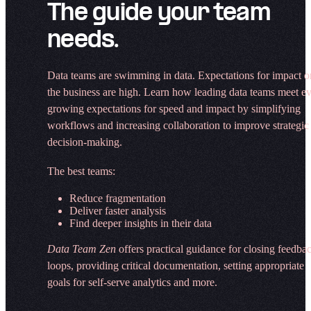
The guide your team
needs.​​​​‌ ‍ ​‍​‍‌‍ ‌ ​‍‌‍‍‌‌‍‌ ‌‍‍‌‌‍ ‍​‍​‍​ ‍‍​‍​‍‌ ​ ‌‍​‌‌‍ ‍‌‍‍‌‌ ‌​‌ ‍‌​‍ ‍‌‍‍‌‌‍ ​‍​‍​‍ ​​‍​‍‌‍‍​‌ ​‍‌‍‌‌‌‍‌‍​‍​‍​ ‍‍​‍​‍‌‍‍​‌ ‌​‌ ‌​‌ ​​‌ ​ ​ ‍‍​‍ ​‍ ‌‍‍​‌‍‌‌‌ ‍​​‍ ‌‌ ‌ ‌‍‌‌‌‍​‍‌ ​ ‌‍‍‌‌ ‌​‌‍‌‌​‍ ‍‌ ​ ‌‍​‌‌‍ ‍‌‍‍‌‌ ‌​‌ ‍‌​‍ ‍‌ ​ ‌ ‌​‌ ‌‌‌‍‌​‌‍‍‌‌‍ ​‍ ‌‍‍‌‌‍ ‍‌ ‌​‌‍‌‌‌‍ ‍‌ ‌​​‍ ‌‍‌‌‌‍‌​‌‍‍‌‌ ‌​​‍ ‌‍ ‌‌‍ ‌‍‌​‌‍‌‌​ ‌‌ ​​‌ ​‍‌‍‌‌‌ ​ ‌‍‌‌‌‍ ‍‌ ‌​‌‍​‌‌ ‌​‌‍‍‌‌‍ ‌‍ ‍​ ‍ ‌‍‍‌‌‍‌​​ ‌‌​‌ ‌‍ ‍​ ‍​‌‍‍‍‌‍‌ ‌​ ​‌‍‌‌‌‍​‌‌‍ ‌‍​ ‌‌‍‌‌‌‍​‌‌​‌‌ ​​‌‌‌​​ ‌ ‌‍‍‌‌‌​‍‌​ ​ ‍​‌‍​‍​ ​‌​ ‍ ‌ ‌​‌ ‍‌‌ ​​‌‍‌‌​ ‌‌‍‌ ‌‍​‌‌ ‌​‌‍‌‌‌‍‌​‌​​ ‌‍ ‌‍ ‍‌ ‌​‌‍‌‌‌‍ ‍‌ ‌​​ ‍ ‌ ​​‌‍​‌‌ ‌​‌‍‍​​ ‌‌ ​‍‌‍‌‌‌ ​ ‌‍ ‌ ‌‌‌ ​‍‌‍​ ‌‍‌‌‌‌‌​‌‍‌‌‌ ‍​‌ ‌​​‍‌‌​ ‌‌‌​​‍‌‌ ‌‍‍ ‌‍‌‌‌ ‍‌​‍‌‌​ ​ ‌​‌​​‍‌‌​ ​ ‌​‌​​‍‌‌​ ​‍​ ​‍‌‍‌‍​ ​‌​ ‌​‌‍‌‍‌‍‌​​ ‌ ‌‍‌​‌‍‌‍‌‍‌‍​ ‌‍‌‍​‌‌‍‌‍​‍‌‌​ ​‍​ ​‍​‍‌‌​ ‌‌‌​‌​​‍ ‍‌‍​ ‌‍‍​‌‍‍‌‌‍ ​‌‍‌​‌ ​‍‌‍‌‌‌‍ ‍​‍‌‌​ ‌‌‌​​‍‌‌ ‌‍‍ ‌‍‌‌‌ ‍‌​‍‌‌​ ​ ‌​‌​​‍‌‌​ ​ ‌​‌​​‍‌‌​ ​‍​ ​‍‌‍‌​​ ‌‌​ ‌ ‌‍​ ‌‍‌​​ ​‍‌‍‌‌‌‍‌‌​ ‌‍​ ​‍‌‍​‍‌‍​‌​‍‌‌​ ​‍​ ​‍​‍‌‌​ ‌‌‌​‌​​‍ ‍‌ ‌​‌‍‌‌‌ ‍​‌ ‌​​ ‌‍​‍‌‍​‌‌ ​ ‌‍‌‌‌‌‌‌‌ ​‍‌‍ ​​ ‌‌‍‍​‌ ‌​‌ ‌​‌ ​​‌ ​ ​‍‌‌​ ​ ‌​​‌​‍‌‌​ ​‍‌​‌‍​‍‌‌​ ​‍‌​‌‍‌‍‍​‌‍‌‌‌ ‍​​‍ ‌‌ ‌ ‌‍‌‌‌‍​‍‌ ​ ‌‍‍‌‌ ‌​‌‍‌‌​‍ ‍‌ ​ ‌‍​‌‌‍ ‍‌‍‍‌‌ ‌​‌ ‍‌​‍ ‍‌ ​ ‌ ‌​‌ ‌‌‌‍‌​‌‍‍‌‌‍ ​‍‌‍‌‍‍‌‌‍‌​​ ‌‌​‌ ‌‍ ‍​ ‍​‌‍‍‍‌‍‌ ‌​ ​‌‍‌‌‌‍​‌‌‍ ‌‍​ ‌‌‍‌‌‌‍​‌‌​‌‌ ​​‌‌‌​​ ‌ ‌‍‍‌‌‌​‍‌​ ​ ‍​‌‍​‍​ ​‌​‍‌‍‌ ‌​‌ ‍‌‌ ​​‌‍‌‌​ ‌‌‍‌ ‌‍​‌‌ ‌​‌‍‌‌‌‍‌​‌​​ ‌‍ ‌‍ ‍‌ ‌​‌‍‌‌‌‍ ‍‌ ‌​​‍‌‍‌ ​​‌‍​‌‌ ‌​‌‍‍​​ ‌‌ ​‍‌‍‌‌‌ ​ ‌‍ ‌ ‌‌‌ ​‍‌‍​ ‌‍‌‌‌‌‌​‌‍‌‌‌ ‍​‌ ‌​​‍‌‌​ ‌‌‌​​‍‌‌ ‌‍‍ ‌‍‌‌‌ ‍‌​‍‌‌​ ​ ‌​‌​​‍‌‌​ ​ ‌​‌​​‍‌‌​ ​‍​ ​‍‌‍‌‍​ ​‌​ ‌​‌‍‌‍‌‍‌​​ ‌ ‌‍‌​‌‍‌‍‌‍‌‍​ ‌‍‌‍​‌‌‍‌‍​‍‌‌​ ​‍​ ​‍​‍‌‌​ ‌‌‌​‌​​‍ ‍‌‍​ ‌‍‍​‌‍‍‌‌‍ ​‌‍‌​‌ ​‍‌‍‌‌‌‍ ‍​‍‌‌​ ‌‌‌​​‍‌‌ ‌‍‍ ‌‍‌‌‌ ‍‌​‍‌‌​ ​ ‌​‌​​‍‌‌​ ​ ‌​‌​​‍‌‌​ ​‍​ ​‍‌‍‌​​ ‌‌​ ‌ ‌‍​ ‌‍‌​​ ​‍‌‍‌‌‌‍‌‌​ ‌‍​ ​‍‌‍​‍‌‍​‌​‍‌‌​ ​‍​ ​‍​‍‌‌​ ‌‌‌​‌​​‍ ‍‌ ‌​‌‍‌‌‌ ‍​‌ ‌​​‍‌‍‌ ​​‌‍‌‌‌ ​‍‌ ​ ‌ ​​‌‍‌‌‌‍​ ‌ ‌​‌‍‍‌‌ ‌‍‌‍‌‌​ ‌‌ ​​‌ ‌‌‌‍​‍‌‍ ​‌‍‍‌‌ ​ ‌‍‍​‌‍‌‌‌‍‌​​‍​‍‌ ‌
Data teams are swimming in data. Expectations for impact o
the business are high. Learn how leading data teams meet ev
growing expectations for speed and impact by simplifying
workflows and increasing collaboration to improve strategic
decision-making. ​​​​‌ ‍ ​‍​‍‌‍ ‌ ​‍‌‍‍‌‌‍‌ ‌‍‍‌‌‍ ‍​‍​‍​ ‍‍​‍​‍‌ ​ ‌‍​‌‌‍ ‍‌‍‍‌‌ ‌​‌ ‍‌​‍ ‍‌‍‍‌‌‍ ​‍​‍​‍ ​​‍​‍‌‍‍​‌ ​‍‌‍‌‌‌‍‌‍​‍​‍​ ‍‍​‍​‍‌‍‍​‌ ‌​‌ ‌​‌ ​​‌ ​ ​ ‍‍​‍ ​‍ ‌‍‍​‌‍‌‌‌ ‍​​‍ ‌‌ ‌ ‌‍‌‌‌‍​‍‌ ​ ‌‍‍‌‌ ‌​‌‍‌‌​‍ ‍‌ ​ ‌‍​‌‌‍ ‍‌‍‍‌‌ ‌​‌ ‍‌​‍ ‍‌ ​ ‌ ‌​‌ ‌‌‌‍‌​‌‍‍‌‌‍ ​‍ ‌‍‍‌‌‍ ‍‌ ‌​‌‍‌‌‌‍ ‍‌ ‌​​‍ ‌‍‌‌‌‍‌​‌‍‍‌‌ ‌​​‍ ‌‍ ‌‌‍ ‌‍‌​‌‍‌‌​ ‌‌ ​​‌ ​‍‌‍‌‌‌ ​ ‌‍‌‌‌‍ ‍‌ ‌​‌‍​‌‌ ‌​‌‍‍‌‌‍ ‌‍ ‍​ ‍ ‌‍‍‌‌‍‌​​ ‌‌​‌ ‌‍ ‍​ ‍​‌‍‍‍‌‍‌ ‌​ ​‌‍‌‌‌‍​‌‌‍ ‌‍​ ‌‌‍‌‌‌‍​‌‌​‌‌ ​​‌‌‌​​ ‌ ‌‍‍‌‌‌​‍‌​ ​ ‍​‌‍​‍​ ​‌​ ‍ ‌ ‌​‌ ‍‌‌ ​​‌‍‌‌​ ‌‌‍‌ ‌‍​‌‌ ‌​‌‍‌‌‌‍‌​‌​​ ‌‍ ‌‍ ‍‌ ‌​‌‍‌‌‌‍ ‍‌ ‌​​ ‍ ‌ ​​‌‍​‌‌ ‌​‌‍‍​​ ‌‌ ​‍‌‍‌‌‌ ​ ‌‍ ‌ ‌‌‌ ​‍‌‍​ ‌‍‌‌‌‌‌​‌‍‌‌‌ ‍​‌ ‌​​‍‌‌​ ‌‌‌​​‍‌‌ ‌‍‍ ‌‍‌‌‌ ‍‌​‍‌‌​ ​ ‌​‌​​‍‌‌​ ​ ‌​‌​​‍‌‌​ ​‍​ ​‍​ ​​‌‍‌‌​ ‌ ‌‍​‌​ ‌‍​ ‌‌​ ‌​​ ​‍​ ‌‌​ ​ ​ ‍​‌‍​‌​‍‌‌​ ​‍​ ​‍​‍‌‌​ ‌‌‌​‌​​‍ ‍‌‍​ ‌‍‍​‌‍‍‌‌‍ ​‌‍‌​‌ ​‍‌‍‌‌‌‍ ‍​‍‌‌​ ‌‌‌​​‍‌‌ ‌‍‍ ‌‍‌‌‌ ‍‌​‍‌‌​ ​ ‌​‌​​‍‌‌​ ​ ‌​‌​​‍‌‌​ ​‍​ ​‍​ ‌​‌‍​ ​ ​ ​ ‍‌​ ‌​‌‍‌‌‌‍‌‍​ ​​‌‍‌​‌‍​ ‌‍‌​​ ‌‌​‍‌‌​ ​‍​ ​‍​‍‌‌​ ‌‌‌​‌​​‍ ‍‌ ‌​‌‍‌‌‌ ‍​‌ ‌​​ ‌‍​‍‌‍​‌‌ ​ ‌‍‌‌‌‌‌‌‌ ​‍‌‍ ​​ ‌‌‍‍​‌ ‌​‌ ‌​‌ ​​‌ ​ ​‍‌‌​ ​ ‌​​‌​‍‌‌​ ​‍‌​‌‍​‍‌‌​ ​‍‌​‌‍‌‍‍​‌‍‌‌‌ ‍​​‍ ‌‌ ‌ ‌‍‌‌‌‍​‍‌ ​ ‌‍‍‌‌ ‌​‌‍‌‌​‍ ‍‌ ​ ‌‍​‌‌‍ ‍‌‍‍‌‌ ‌​‌ ‍‌​‍ ‍‌ ​ ‌ ‌​‌ ‌‌‌‍‌​‌‍‍‌‌‍ ​‍‌‍‌‍‍‌‌‍‌​​ ‌‌​‌ ‌‍ ‍​ ‍​‌‍‍‍‌‍‌ ‌​ ​‌‍‌‌‌‍​‌‌‍ ‌‍​ ‌‌‍‌‌‌‍​‌‌​‌‌ ​​‌‌‌​​ ‌ ‌‍‍‌‌‌​‍‌​ ​ ‍​‌‍​‍​ ​‌​‍‌‍‌ ‌​‌ ‍‌‌ ​​‌‍‌‌​ ‌‌‍‌ ‌‍​‌‌ ‌​‌‍‌‌‌‍‌​‌​​ ‌‍ ‌‍ ‍‌ ‌​‌‍‌‌‌‍ ‍‌ ‌​​‍‌‍‌ ​​‌‍​‌‌ ‌​‌‍‍​​ ‌‌ ​‍‌‍‌‌‌ ​ ‌‍ ‌ ‌‌‌ ​‍‌‍​ ‌‍‌‌‌‌‌​‌‍‌‌‌ ‍​‌ ‌​​‍‌‌​ ‌‌‌​​‍‌‌ ‌‍‍ ‌‍‌‌‌ ‍‌​‍‌‌​ ​ ‌​‌​​‍‌‌​ ​ ‌​‌​​‍‌‌​ ​‍​ ​‍​ ​​‌‍‌‌​ ‌ ‌‍​‌​ ‌‍​ ‌‌​ ‌​​ ​‍​ ‌‌​ ​ ​ ‍​‌‍​‌​‍‌‌​ ​‍​ ​‍​‍‌‌​ ‌‌‌​‌​​‍ ‍‌‍​ ‌‍‍​‌‍‍‌‌‍ ​‌‍‌​‌ ​‍‌‍‌‌‌‍ ‍​‍‌‌​ ‌‌‌​​‍‌‌ ‌‍‍ ‌‍‌‌‌ ‍‌​‍‌‌​ ​ ‌​‌​​‍‌‌​ ​ ‌​‌​​‍‌‌​ ​‍​ ​‍​ ‌​‌‍​ ​ ​ ​ ‍‌​ ‌​‌‍‌‌‌‍‌‍​ ​​‌‍‌​‌‍​ ‌‍‌​​ ‌‌​‍‌‌​ ​‍​ ​‍​‍‌‌​ ‌‌‌​‌​​‍ ‍‌ ‌​‌‍‌‌‌ ‍​‌ ‌​​‍‌‍‌ ​​‌‍‌‌‌ ​‍‌ ​ ‌ ​​‌‍‌‌‌‍​ ‌ ‌​‌‍‍‌‌ ‌‍‌‍‌‌​ ‌‌ ​​‌ ‌‌‌‍​‍‌‍ ​‌‍‍‌‌ ​ ‌‍‍​‌‍‌‌‌‍‌​​‍​‍‌ ‌
The best teams: ​​​​‌ ‍ ​‍​‍‌‍ ‌ ​‍‌‍‍‌‌‍‌ ‌‍‍‌‌‍ ‍​‍​‍​ ‍‍​‍​‍‌ ​ ‌‍​‌‌‍ ‍‌‍‍‌‌ ‌​‌ ‍‌​‍ ‍‌‍‍‌‌‍ ​‍​‍​‍ ​​‍​‍‌‍‍​‌ ​‍‌‍‌‌‌‍‌‍​‍​‍​ ‍‍​‍​‍‌‍‍​‌ ‌​‌ ‌​‌ ​​‌ ​ ​ ‍‍​‍ ​‍ ‌‍‍​‌‍‌‌‌ ‍​​‍ ‌‌ ‌ ‌‍‌‌‌‍​‍‌ ​ ‌‍‍‌‌ ‌​‌‍‌‌​‍ ‍‌ ​ ‌‍​‌‌‍ ‍‌‍‍‌‌ ‌​‌ ‍‌​‍ ‍‌ ​ ‌ ‌​‌ ‌‌‌‍‌​‌‍‍‌‌‍ ​‍ ‌‍‍‌‌‍ ‍‌ ‌​‌‍‌‌‌‍ ‍‌ ‌​​‍ ‌‍‌‌‌‍‌​‌‍‍‌‌ ‌​​‍ ‌‍ ‌‌‍ ‌‍‌​‌‍‌‌​ ‌‌ ​​‌ ​‍‌‍‌‌‌ ​ ‌‍‌‌‌‍ ‍‌ ‌​‌‍​‌‌ ‌​‌‍‍‌‌‍ ‌‍ ‍​ ‍ ‌‍‍‌‌‍‌​​ ‌‌​‌ ‌‍ ‍​ ‍​‌‍‍‍‌‍‌ ‌​ ​‌‍‌‌‌‍​‌‌‍ ‌‍​ ‌‌‍‌‌‌‍​‌‌​‌‌ ​​‌‌‌​​ ‌ ‌‍‍‌‌‌​‍‌​ ​ ‍​‌‍​‍​ ​‌​ ‍ ‌ ‌​‌ ‍‌‌ ​​‌‍‌‌​ ‌‌‍‌ ‌‍​‌‌ ‌​‌‍‌‌‌‍‌​‌​​ ‌‍ ‌‍ ‍‌ ‌​‌‍‌‌‌‍ ‍‌ ‌​​ ‍ ‌ ​​‌‍​‌‌ ‌​‌‍‍​​ ‌‌ ​‍‌‍‌‌‌ ​ ‌‍ ‌ ‌‌‌ ​‍‌‍​ ‌‍‌‌‌‌‌​‌‍‌‌‌ ‍​‌ ‌​​‍‌‌​ ‌‌‌​​‍‌‌ ‌‍‍ ‌‍‌‌‌ ‍‌​‍‌‌​ ​ ‌​‌​​‍‌‌​ ​ ‌​‌​​‍‌‌​ ​‍​ ​‍​ ‌​‌‍​ ​ ‌‌​ ‍‌​ ​‌‌‍‌‌‌‍​‌​ ​‌‌‍‌​‌‍​‌‌‍​ ​ ​‌​‍‌‌​ ​‍​ ​‍​‍‌‌​ ‌‌‌​‌​​‍ ‍‌‍​ ‌‍‍​‌‍‍‌‌‍ ​‌‍‌​‌ ​‍‌‍‌‌‌‍ ‍​‍‌‌​ ‌‌‌​​‍‌‌ ‌‍‍ ‌‍‌‌‌ ‍‌​‍‌‌​ ​ ‌​‌​​‍‌‌​ ​ ‌​‌​​‍‌‌​ ​‍​ ​‍​ ​‍‌‍​‌‌‍​ ‌‍‌‍‌‍‌​‌‍‌‍​ ​‌​ ​‍​ ‍‌​ ​ ‌‍‌‌‌‍‌​​‍‌‌​ ​‍​ ​‍​‍‌‌​ ‌‌‌​‌​​‍ ‍‌ ‌​‌‍‌‌‌ ‍​‌ ‌​​ ‌‍​‍‌‍​‌‌ ​ ‌‍‌‌‌‌‌‌‌ ​‍‌‍ ​​ ‌‌‍‍​‌ ‌​‌ ‌​‌ ​​‌ ​ ​‍‌‌​ ​ ‌​​‌​‍‌‌​ ​‍‌​‌‍​‍‌‌​ ​‍‌​‌‍‌‍‍​‌‍‌‌‌ ‍​​‍ ‌‌ ‌ ‌‍‌‌‌‍​‍‌ ​ ‌‍‍‌‌ ‌​‌‍‌‌​‍ ‍‌ ​ ‌‍​‌‌‍ ‍‌‍‍‌‌ ‌​‌ ‍‌​‍ ‍‌ ​ ‌ ‌​‌ ‌‌‌‍‌​‌‍‍‌‌‍ ​‍‌‍‌‍‍‌‌‍‌​​ ‌‌​‌ ‌‍ ‍​ ‍​‌‍‍‍‌‍‌ ‌​ ​‌‍‌‌‌‍​‌‌‍ ‌‍​ ‌‌‍‌‌‌‍​‌‌​‌‌ ​​‌‌‌​​ ‌ ‌‍‍‌‌‌​‍‌​ ​ ‍​‌‍​‍​ ​‌​‍‌‍‌ ‌​‌ ‍‌‌ ​​‌‍‌‌​ ‌‌‍‌ ‌‍​‌‌ ‌​‌‍‌‌‌‍‌​‌​​ ‌‍ ‌‍ ‍‌ ‌​‌‍‌‌‌‍ ‍‌ ‌​​‍‌‍‌ ​​‌‍​‌‌ ‌​‌‍‍​​ ‌‌ ​‍‌‍‌‌‌ ​ ‌‍ ‌ ‌‌‌ ​‍‌‍​ ‌‍‌‌‌‌‌​‌‍‌‌‌ ‍​‌ ‌​​‍‌‌​ ‌‌‌​​‍‌‌ ‌‍‍ ‌‍‌‌‌ ‍‌​‍‌‌​ ​ ‌​‌​​‍‌‌​ ​ ‌​‌​​‍‌‌​ ​‍​ ​‍​ ‌​‌‍​ ​ ‌‌​ ‍‌​ ​‌‌‍‌‌‌‍​‌​ ​‌‌‍‌​‌‍​‌‌‍​ ​ ​‌​‍‌‌​ ​‍​ ​‍​‍‌‌​ ‌‌‌​‌​​‍ ‍‌‍​ ‌‍‍​‌‍‍‌‌‍ ​‌‍‌​‌ ​‍‌‍‌‌‌‍ ‍​‍‌‌​ ‌‌‌​​‍‌‌ ‌‍‍ ‌‍‌‌‌ ‍‌​‍‌‌​ ​ ‌​‌​​‍‌‌​ ​ ‌​‌​​‍‌‌​ ​‍​ ​‍​ ​‍‌‍​‌‌‍​ ‌‍‌‍‌‍‌​‌‍‌‍​ ​‌​ ​‍​ ‍‌​ ​ ‌‍‌‌‌‍‌​​‍‌‌​ ​‍​ ​‍​‍‌‌​ ‌‌‌​‌​​‍ ‍‌ ‌​‌‍‌‌‌ ‍​‌ ‌​​‍‌‍‌ ​​‌‍‌‌‌ ​‍‌ ​ ‌ ​​‌‍‌‌‌‍​ ‌ ‌​‌‍‍‌‌ ‌‍‌‍‌‌​ ‌‌ ​​‌ ‌‌‌‍​‍‌‍ ​‌‍‍‌‌ ​ ‌‍‍​‌‍‌‌‌‍‌​​‍​‍‌ ‌
Reduce fragmentation​​​​‌ ‍ ​‍​‍‌‍ ‌ ​‍‌‍‍‌‌‍‌ ‌‍‍‌‌‍ ‍​‍​‍​ ‍‍​‍​‍‌ ​ ‌‍​‌‌‍ ‍‌‍‍‌‌ ‌​‌ ‍‌​‍ ‍‌‍‍‌‌‍ ​‍​‍​‍ ​​‍​‍‌‍‍​‌ ​‍‌‍‌‌‌‍‌‍​‍​‍​ ‍‍​‍​‍‌‍‍​‌ ‌​‌ ‌​‌ ​​‌ ​ ​ ‍‍​‍ ​‍ ‌‍‍​‌‍‌‌‌ ‍​​‍ ‌‌ ‌ ‌‍‌‌‌‍​‍‌ ​ ‌‍‍‌‌ ‌​‌‍‌‌​‍ ‍‌ ​ ‌‍​‌‌‍ ‍‌‍‍‌‌ ‌​‌ ‍‌​‍ ‍‌ ​ ‌ ‌​‌ ‌‌‌‍‌​‌‍‍‌‌‍ ​‍ ‌‍‍‌‌‍ ‍‌ ‌​‌‍‌‌‌‍ ‍‌ ‌​​‍ ‌‍‌‌‌‍‌​‌‍‍‌‌ ‌​​‍ ‌‍ ‌‌‍ ‌‍‌​‌‍‌‌​ ‌‌ ​​‌ ​‍‌‍‌‌‌ ​ ‌‍‌‌‌‍ ‍‌ ‌​‌‍​‌‌ ‌​‌‍‍‌‌‍ ‌‍ ‍​ ‍ ‌‍‍‌‌‍‌​​ ‌‌​‌ ‌‍ ‍​ ‍​‌‍‍‍‌‍‌ ‌​ ​‌‍‌‌‌‍​‌‌‍ ‌‍​ ‌‌‍‌‌‌‍​‌‌​‌‌ ​​‌‌‌​​ ‌ ‌‍‍‌‌‌​‍‌​ ​ ‍​‌‍​‍​ ​‌​ ‍ ‌ ‌​‌ ‍‌‌ ​​‌‍‌‌​ ‌‌‍‌ ‌‍​‌‌ ‌​‌‍‌‌‌‍‌​‌​​ ‌‍ ‌‍ ‍‌ ‌​‌‍‌‌‌‍ ‍‌ ‌​​ ‍ ‌ ​​‌‍​‌‌ ‌​‌‍‍​​ ‌‌ ​‍‌‍‌‌‌ ​ ‌‍ ‌ ‌‌‌ ​‍‌‍​ ‌‍‌‌‌‌‌​‌‍‌‌‌ ‍​‌ ‌​​‍‌‌​ ‌‌‌​​‍‌‌ ‌‍‍ ‌‍‌‌‌ ‍‌​‍‌‌​ ​ ‌​‌​​‍‌‌​ ​ ‌​‌​​‍‌‌​ ​‍​ ​‍‌‍‌​‌‍​‍​ ‍‌‌‍​‌‌‍‌‍​ ‌‌​ ​ ‌‍​‌​ ‌ ​ ​‌​ ‍​‌‍​‍​‍‌‌​ ​‍​ ​‍​‍‌‌​ ‌‌‌​‌​​‍ ‍‌‍​ ‌‍‍​‌‍‍‌‌‍ ​‌‍‌​‌ ​‍‌‍‌‌‌‍ ‍​‍‌‌​ ‌‌‌​​‍‌‌ ‌‍‍ ‌‍‌‌‌ ‍‌​‍‌‌​ ​ ‌​‌​​‍‌‌​ ​ ‌​‌​​‍‌‌​ ​‍​ ​‍‌‍​ ‌‍​‌‌‍‌​​ ‌ ​ ‌​​ ‍‌‌‍​‌‌‍​‌​ ​‍‌‍​‍​ ​‌​ ‌‌​‍‌‌​ ​‍​ ​‍​‍‌‌​ ‌‌‌​‌​​‍ ‍‌ ‌​‌‍‌‌‌ ‍​‌ ‌​​ ‌‍​‍‌‍​‌‌ ​ ‌‍‌‌‌‌‌‌‌ ​‍‌‍ ​​ ‌‌‍‍​‌ ‌​‌ ‌​‌ ​​‌ ​ ​‍‌‌​ ​ ‌​​‌​‍‌‌​ ​‍‌​‌‍​‍‌‌​ ​‍‌​‌‍‌‍‍​‌‍‌‌‌ ‍​​‍ ‌‌ ‌ ‌‍‌‌‌‍​‍‌ ​ ‌‍‍‌‌ ‌​‌‍‌‌​‍ ‍‌ ​ ‌‍​‌‌‍ ‍‌‍‍‌‌ ‌​‌ ‍‌​‍ ‍‌ ​ ‌ ‌​‌ ‌‌‌‍‌​‌‍‍‌‌‍ ​‍‌‍‌‍‍‌‌‍‌​​ ‌‌​‌ ‌‍ ‍​ ‍​‌‍‍‍‌‍‌ ‌​ ​‌‍‌‌‌‍​‌‌‍ ‌‍​ ‌‌‍‌‌‌‍​‌‌​‌‌ ​​‌‌‌​​ ‌ ‌‍‍‌‌‌​‍‌​ ​ ‍​‌‍​‍​ ​‌​‍‌‍‌ ‌​‌ ‍‌‌ ​​‌‍‌‌​ ‌‌‍‌ ‌‍​‌‌ ‌​‌‍‌‌‌‍‌​‌​​ ‌‍ ‌‍ ‍‌ ‌​‌‍‌‌‌‍ ‍‌ ‌​​‍‌‍‌ ​​‌‍​‌‌ ‌​‌‍‍​​ ‌‌ ​‍‌‍‌‌‌ ​ ‌‍ ‌ ‌‌‌ ​‍‌‍​ ‌‍‌‌‌‌‌​‌‍‌‌‌ ‍​‌ ‌​​‍‌‌​ ‌‌‌​​‍‌‌ ‌‍‍ ‌‍‌‌‌ ‍‌​‍‌‌​ ​ ‌​‌​​‍‌‌​ ​ ‌​‌​​‍‌‌​ ​‍​ ​‍‌‍‌​‌‍​‍​ ‍‌‌‍​‌‌‍‌‍​ ‌‌​ ​ ‌‍​‌​ ‌ ​ ​‌​ ‍​‌‍​‍​‍‌‌​ ​‍​ ​‍​‍‌‌​ ‌‌‌​‌​​‍ ‍‌‍​ ‌‍‍​‌‍‍‌‌‍ ​‌‍‌​‌ ​‍‌‍‌‌‌‍ ‍​‍‌‌​ ‌‌‌​​‍‌‌ ‌‍‍ ‌‍‌‌‌ ‍‌​‍‌‌​ ​ ‌​‌​​‍‌‌​ ​ ‌​‌​​‍‌‌​ ​‍​ ​‍‌‍​ ‌‍​‌‌‍‌​​ ‌ ​ ‌​​ ‍‌‌‍​‌‌‍​‌​ ​‍‌‍​‍​ ​‌​ ‌‌​‍‌‌​ ​‍​ ​‍​‍‌‌​ ‌‌‌​‌​​‍ ‍‌ ‌​‌‍‌‌‌ ‍​‌ ‌​​‍‌‍‌ ​​‌‍‌‌‌ ​‍‌ ​ ‌ ​​‌‍‌‌‌‍​ ‌ ‌​‌‍‍‌‌ ‌‍‌‍‌‌​ ‌‌ ​​‌ ‌‌‌‍​‍‌‍ ​‌‍‍‌‌ ​ ‌‍‍​‌‍‌‌‌‍‌​​‍​‍‌ ‌
Deliver faster analysis​​​​‌ ‍ ​‍​‍‌‍ ‌ ​‍‌‍‍‌‌‍‌ ‌‍‍‌‌‍ ‍​‍​‍​ ‍‍​‍​‍‌ ​ ‌‍​‌‌‍ ‍‌‍‍‌‌ ‌​‌ ‍‌​‍ ‍‌‍‍‌‌‍ ​‍​‍​‍ ​​‍​‍‌‍‍​‌ ​‍‌‍‌‌‌‍‌‍​‍​‍​ ‍‍​‍​‍‌‍‍​‌ ‌​‌ ‌​‌ ​​‌ ​ ​ ‍‍​‍ ​‍ ‌‍‍​‌‍‌‌‌ ‍​​‍ ‌‌ ‌ ‌‍‌‌‌‍​‍‌ ​ ‌‍‍‌‌ ‌​‌‍‌‌​‍ ‍‌ ​ ‌‍​‌‌‍ ‍‌‍‍‌‌ ‌​‌ ‍‌​‍ ‍‌ ​ ‌ ‌​‌ ‌‌‌‍‌​‌‍‍‌‌‍ ​‍ ‌‍‍‌‌‍ ‍‌ ‌​‌‍‌‌‌‍ ‍‌ ‌​​‍ ‌‍‌‌‌‍‌​‌‍‍‌‌ ‌​​‍ ‌‍ ‌‌‍ ‌‍‌​‌‍‌‌​ ‌‌ ​​‌ ​‍‌‍‌‌‌ ​ ‌‍‌‌‌‍ ‍‌ ‌​‌‍​‌‌ ‌​‌‍‍‌‌‍ ‌‍ ‍​ ‍ ‌‍‍‌‌‍‌​​ ‌‌​‌ ‌‍ ‍​ ‍​‌‍‍‍‌‍‌ ‌​ ​‌‍‌‌‌‍​‌‌‍ ‌‍​ ‌‌‍‌‌‌‍​‌‌​‌‌ ​​‌‌‌​​ ‌ ‌‍‍‌‌‌​‍‌​ ​ ‍​‌‍​‍​ ​‌​ ‍ ‌ ‌​‌ ‍‌‌ ​​‌‍‌‌​ ‌‌‍‌ ‌‍​‌‌ ‌​‌‍‌‌‌‍‌​‌​​ ‌‍ ‌‍ ‍‌ ‌​‌‍‌‌‌‍ ‍‌ ‌​​ ‍ ‌ ​​‌‍​‌‌ ‌​‌‍‍​​ ‌‌ ​‍‌‍‌‌‌ ​ ‌‍ ‌ ‌‌‌ ​‍‌‍​ ‌‍‌‌‌‌‌​‌‍‌‌‌ ‍​‌ ‌​​‍‌‌​ ‌‌‌​​‍‌‌ ‌‍‍ ‌‍‌‌‌ ‍‌​‍‌‌​ ​ ‌​‌​​‍‌‌​ ​ ‌​‌​​‍‌‌​ ​‍​ ​‍‌‍​‍​ ‍‌‌‍‌‌​ ‌​​ ‌‌​ ‍​​ ‌ ‌‍​‍​ ‌‌​ ​‍​ ‌ ​ ‌ ​‍‌‌​ ​‍​ ​‍​‍‌‌​ ‌‌‌​‌​​‍ ‍‌‍​ ‌‍‍​‌‍‍‌‌‍ ​‌‍‌​‌ ​‍‌‍‌‌‌‍ ‍​‍‌‌​ ‌‌‌​​‍‌‌ ‌‍‍ ‌‍‌‌‌ ‍‌​‍‌‌​ ​ ‌​‌​​‍‌‌​ ​ ‌​‌​​‍‌‌​ ​‍​ ​‍​ ‍‌‌‍‌‍​ ​‌​ ‌ ‌‍​‌​ ‌​​ ‌​​ ‍‌​ ‌​​ ‍‌​ ‍‌‌‍‌‌​‍‌‌​ ​‍​ ​‍​‍‌‌​ ‌‌‌​‌​​‍ ‍‌ ‌​‌‍‌‌‌ ‍​‌ ‌​​ ‌‍​‍‌‍​‌‌ ​ ‌‍‌‌‌‌‌‌‌ ​‍‌‍ ​​ ‌‌‍‍​‌ ‌​‌ ‌​‌ ​​‌ ​ ​‍‌‌​ ​ ‌​​‌​‍‌‌​ ​‍‌​‌‍​‍‌‌​ ​‍‌​‌‍‌‍‍​‌‍‌‌‌ ‍​​‍ ‌‌ ‌ ‌‍‌‌‌‍​‍‌ ​ ‌‍‍‌‌ ‌​‌‍‌‌​‍ ‍‌ ​ ‌‍​‌‌‍ ‍‌‍‍‌‌ ‌​‌ ‍‌​‍ ‍‌ ​ ‌ ‌​‌ ‌‌‌‍‌​‌‍‍‌‌‍ ​‍‌‍‌‍‍‌‌‍‌​​ ‌‌​‌ ‌‍ ‍​ ‍​‌‍‍‍‌‍‌ ‌​ ​‌‍‌‌‌‍​‌‌‍ ‌‍​ ‌‌‍‌‌‌‍​‌‌​‌‌ ​​‌‌‌​​ ‌ ‌‍‍‌‌‌​‍‌​ ​ ‍​‌‍​‍​ ​‌​‍‌‍‌ ‌​‌ ‍‌‌ ​​‌‍‌‌​ ‌‌‍‌ ‌‍​‌‌ ‌​‌‍‌‌‌‍‌​‌​​ ‌‍ ‌‍ ‍‌ ‌​‌‍‌‌‌‍ ‍‌ ‌​​‍‌‍‌ ​​‌‍​‌‌ ‌​‌‍‍​​ ‌‌ ​‍‌‍‌‌‌ ​ ‌‍ ‌ ‌‌‌ ​‍‌‍​ ‌‍‌‌‌‌‌​‌‍‌‌‌ ‍​‌ ‌​​‍‌‌​ ‌‌‌​​‍‌‌ ‌‍‍ ‌‍‌‌‌ ‍‌​‍‌‌​ ​ ‌​‌​​‍‌‌​ ​ ‌​‌​​‍‌‌​ ​‍​ ​‍‌‍​‍​ ‍‌‌‍‌‌​ ‌​​ ‌‌​ ‍​​ ‌ ‌‍​‍​ ‌‌​ ​‍​ ‌ ​ ‌ ​‍‌‌​ ​‍​ ​‍​‍‌‌​ ‌‌‌​‌​​‍ ‍‌‍​ ‌‍‍​‌‍‍‌‌‍ ​‌‍‌​‌ ​‍‌‍‌‌‌‍ ‍​‍‌‌​ ‌‌‌​​‍‌‌ ‌‍‍ ‌‍‌‌‌ ‍‌​‍‌‌​ ​ ‌​‌​​‍‌‌​ ​ ‌​‌​​‍‌‌​ ​‍​ ​‍​ ‍‌‌‍‌‍​ ​‌​ ‌ ‌‍​‌​ ‌​​ ‌​​ ‍‌​ ‌​​ ‍‌​ ‍‌‌‍‌‌​‍‌‌​ ​‍​ ​‍​‍‌‌​ ‌‌‌​‌​​‍ ‍‌ ‌​‌‍‌‌‌ ‍​‌ ‌​​‍‌‍‌ ​​‌‍‌‌‌ ​‍‌ ​ ‌ ​​‌‍‌‌‌‍​ ‌ ‌​‌‍‍‌‌ ‌‍‌‍‌‌​ ‌‌ ​​‌ ‌‌‌‍​‍‌‍ ​‌‍‍‌‌ ​ ‌‍‍​‌‍‌‌‌‍‌​​‍​‍‌ ‌
Find deeper insights in their data​​​​‌ ‍ ​‍​‍‌‍ ‌ ​‍‌‍‍‌‌‍‌ ‌‍‍‌‌‍ ‍​‍​‍​ ‍‍​‍​‍‌ ​ ‌‍​‌‌‍ ‍‌‍‍‌‌ ‌​‌ ‍‌​‍ ‍‌‍‍‌‌‍ ​‍​‍​‍ ​​‍​‍‌‍‍​‌ ​‍‌‍‌‌‌‍‌‍​‍​‍​ ‍‍​‍​‍‌‍‍​‌ ‌​‌ ‌​‌ ​​‌ ​ ​ ‍‍​‍ ​‍ ‌‍‍​‌‍‌‌‌ ‍​​‍ ‌‌ ‌ ‌‍‌‌‌‍​‍‌ ​ ‌‍‍‌‌ ‌​‌‍‌‌​‍ ‍‌ ​ ‌‍​‌‌‍ ‍‌‍‍‌‌ ‌​‌ ‍‌​‍ ‍‌ ​ ‌ ‌​‌ ‌‌‌‍‌​‌‍‍‌‌‍ ​‍ ‌‍‍‌‌‍ ‍‌ ‌​‌‍‌‌‌‍ ‍‌ ‌​​‍ ‌‍‌‌‌‍‌​‌‍‍‌‌ ‌​​‍ ‌‍ ‌‌‍ ‌‍‌​‌‍‌‌​ ‌‌ ​​‌ ​‍‌‍‌‌‌ ​ ‌‍‌‌‌‍ ‍‌ ‌​‌‍​‌‌ ‌​‌‍‍‌‌‍ ‌‍ ‍​ ‍ ‌‍‍‌‌‍‌​​ ‌‌​‌ ‌‍ ‍​ ‍​‌‍‍‍‌‍‌ ‌​ ​‌‍‌‌‌‍​‌‌‍ ‌‍​ ‌‌‍‌‌‌‍​‌‌​‌‌ ​​‌‌‌​​ ‌ ‌‍‍‌‌‌​‍‌​ ​ ‍​‌‍​‍​ ​‌​ ‍ ‌ ‌​‌ ‍‌‌ ​​‌‍‌‌​ ‌‌‍‌ ‌‍​‌‌ ‌​‌‍‌‌‌‍‌​‌​​ ‌‍ ‌‍ ‍‌ ‌​‌‍‌‌‌‍ ‍‌ ‌​​ ‍ ‌ ​​‌‍​‌‌ ‌​‌‍‍​​ ‌‌ ​‍‌‍‌‌‌ ​ ‌‍ ‌ ‌‌‌ ​‍‌‍​ ‌‍‌‌‌‌‌​‌‍‌‌‌ ‍​‌ ‌​​‍‌‌​ ‌‌‌​​‍‌‌ ‌‍‍ ‌‍‌‌‌ ‍‌​‍‌‌​ ​ ‌​‌​​‍‌‌​ ​ ‌​‌​​‍‌‌​ ​‍​ ​‍​ ‌ ‌‍‌‌​ ‌​​ ‍​‌‍​‌​ ​‌​ ​‍​ ‌​​ ‌‍​ ​ ​ ‌‌​ ​ ​‍‌‌​ ​‍​ ​‍​‍‌‌​ ‌‌‌​‌​​‍ ‍‌‍​ ‌‍‍​‌‍‍‌‌‍ ​‌‍‌​‌ ​‍‌‍‌‌‌‍ ‍​‍‌‌​ ‌‌‌​​‍‌‌ ‌‍‍ ‌‍‌‌‌ ‍‌​‍‌‌​ ​ ‌​‌​​‍‌‌​ ​ ‌​‌​​‍‌‌​ ​‍​ ​‍​ ​​​ ‌‍‌‍​‌​ ‌‍​ ‌ ​ ‌ ​ ​​​ ​​​ ​​‌‍​‍‌‍‌‍‌‍​‌​‍‌‌​ ​‍​ ​‍​‍‌‌​ ‌‌‌​‌​​‍ ‍‌ ‌​‌‍‌‌‌ ‍​‌ ‌​​ ‌‍​‍‌‍​‌‌ ​ ‌‍‌‌‌‌‌‌‌ ​‍‌‍ ​​ ‌‌‍‍​‌ ‌​‌ ‌​‌ ​​‌ ​ ​‍‌‌​ ​ ‌​​‌​‍‌‌​ ​‍‌​‌‍​‍‌‌​ ​‍‌​‌‍‌‍‍​‌‍‌‌‌ ‍​​‍ ‌‌ ‌ ‌‍‌‌‌‍​‍‌ ​ ‌‍‍‌‌ ‌​‌‍‌‌​‍ ‍‌ ​ ‌‍​‌‌‍ ‍‌‍‍‌‌ ‌​‌ ‍‌​‍ ‍‌ ​ ‌ ‌​‌ ‌‌‌‍‌​‌‍‍‌‌‍ ​‍‌‍‌‍‍‌‌‍‌​​ ‌‌​‌ ‌‍ ‍​ ‍​‌‍‍‍‌‍‌ ‌​ ​‌‍‌‌‌‍​‌‌‍ ‌‍​ ‌‌‍‌‌‌‍​‌‌​‌‌ ​​‌‌‌​​ ‌ ‌‍‍‌‌‌​‍‌​ ​ ‍​‌‍​‍​ ​‌​‍‌‍‌ ‌​‌ ‍‌‌ ​​‌‍‌‌​ ‌‌‍‌ ‌‍​‌‌ ‌​‌‍‌‌‌‍‌​‌​​ ‌‍ ‌‍ ‍‌ ‌​‌‍‌‌‌‍ ‍‌ ‌​​‍‌‍‌ ​​‌‍​‌‌ ‌​‌‍‍​​ ‌‌ ​‍‌‍‌‌‌ ​ ‌‍ ‌ ‌‌‌ ​‍‌‍​ ‌‍‌‌‌‌‌​‌‍‌‌‌ ‍​‌ ‌​​‍‌‌​ ‌‌‌​​‍‌‌ ‌‍‍ ‌‍‌‌‌ ‍‌​‍‌‌​ ​ ‌​‌​​‍‌‌​ ​ ‌​‌​​‍‌‌​ ​‍​ ​‍​ ‌ ‌‍‌‌​ ‌​​ ‍​‌‍​‌​ ​‌​ ​‍​ ‌​​ ‌‍​ ​ ​ ‌‌​ ​ ​‍‌‌​ ​‍​ ​‍​‍‌‌​ ‌‌‌​‌​​‍ ‍‌‍​ ‌‍‍​‌‍‍‌‌‍ ​‌‍‌​‌ ​‍‌‍‌‌‌‍ ‍​‍‌‌​ ‌‌‌​​‍‌‌ ‌‍‍ ‌‍‌‌‌ ‍‌​‍‌‌​ ​ ‌​‌​​‍‌‌​ ​ ‌​‌​​‍‌‌​ ​‍​ ​‍​ ​​​ ‌‍‌‍​‌​ ‌‍​ ‌ ​ ‌ ​ ​​​ ​​​ ​​‌‍​‍‌‍‌‍‌‍​‌​‍‌‌​ ​‍​ ​‍​‍‌‌​ ‌‌‌​‌​​‍ ‍‌ ‌​‌‍‌‌‌ ‍​‌ ‌​​‍‌‍‌ ​​‌‍‌‌‌ ​‍‌ ​ ‌ ​​‌‍‌‌‌‍​ ‌ ‌​‌‍‍‌‌ ‌‍‌‍‌‌​ ‌‌ ​​‌ ‌‌‌‍​‍‌‍ ​‌‍‍‌‌ ​ ‌‍‍​‌‍‌‌‌‍‌​​‍​‍‌ ‌
Data Team Zen​​​​‌ ‍ ​‍​‍‌‍ ‌ ​‍‌‍‍‌‌‍‌ ‌‍‍‌‌‍ ‍​‍​‍​ ‍‍​‍​‍‌ ​ ‌‍​‌‌‍ ‍‌‍‍‌‌ ‌​‌ ‍‌​‍ ‍‌‍‍‌‌‍ ​‍​‍​‍ ​​‍​‍‌‍‍​‌ ​‍‌‍‌‌‌‍‌‍​‍​‍​ ‍‍​‍​‍‌‍‍​‌ ‌​‌ ‌​‌ ​​‌ ​ ​ ‍‍​‍ ​‍ ‌‍‍​‌‍‌‌‌ ‍​​‍ ‌‌ ‌ ‌‍‌‌‌‍​‍‌ ​ ‌‍‍‌‌ ‌​‌‍‌‌​‍ ‍‌ ​ ‌‍​‌‌‍ ‍‌‍‍‌‌ ‌​‌ ‍‌​‍ ‍‌ ​ ‌ ‌​‌ ‌‌‌‍‌​‌‍‍‌‌‍ ​‍ ‌‍‍‌‌‍ ‍‌ ‌​‌‍‌‌‌‍ ‍‌ ‌​​‍ ‌‍‌‌‌‍‌​‌‍‍‌‌ ‌​​‍ ‌‍ ‌‌‍ ‌‍‌​‌‍‌‌​ ‌‌ ​​‌ ​‍‌‍‌‌‌ ​ ‌‍‌‌‌‍ ‍‌ ‌​‌‍​‌‌ ‌​‌‍‍‌‌‍ ‌‍ ‍​ ‍ ‌‍‍‌‌‍‌​​ ‌‌​‌ ‌‍ ‍​ ‍​‌‍‍‍‌‍‌ ‌​ ​‌‍‌‌‌‍​‌‌‍ ‌‍​ ‌‌‍‌‌‌‍​‌‌​‌‌ ​​‌‌‌​​ ‌ ‌‍‍‌‌‌​‍‌​ ​ ‍​‌‍​‍​ ​‌​ ‍ ‌ ‌​‌ ‍‌‌ ​​‌‍‌‌​ ‌‌‍‌ ‌‍​‌‌ ‌​‌‍‌‌‌‍‌​‌​​ ‌‍ ‌‍ ‍‌ ‌​‌‍‌‌‌‍ ‍‌ ‌​​ ‍ ‌ ​​‌‍​‌‌ ‌​‌‍‍​​ ‌‌ ​‍‌‍‌‌‌ ​ ‌‍ ‌ ‌‌‌ ​‍‌‍​ ‌‍‌‌‌‌‌​‌‍‌‌‌ ‍​‌ ‌​​‍‌‌​ ‌‌‌​​‍‌‌ ‌‍‍ ‌‍‌‌‌ ‍‌​‍‌‌​ ​ ‌​‌​​‍‌‌​ ​ ‌​‌​​‍‌‌​ ​‍​ ​‍​ ​‌​ ‌‌​ ​‍‌‍​ ​ ‌ ​ ​‌‌‍‌‌​ ​​​ ‍‌​ ‌ ​ ‌‌‌‍​ ​‍‌‌​ ​‍​ ​‍​‍‌‌​ ‌‌‌​‌​​‍ ‍‌‍​ ‌‍‍​‌‍‍‌‌‍ ​‌‍‌​‌ ​‍‌‍‌‌‌‍ ‍​‍‌‌​ ‌‌‌​​‍‌‌ ‌‍‍ ‌‍‌‌‌ ‍‌​‍‌‌​ ​ ‌​‌​​‍‌‌​ ​ ‌​‌​​‍‌‌​ ​‍​ ​‍​ ​‍​ ‌​​ ​‍​ ​​​ ‌​​ ‌ ‌‍‌​‌‍​ ​ ‌​​ ‌​‌‍‌​​ ​​​‍‌‌​ ​‍​ ​‍​‍‌‌​ ‌‌‌​‌​​‍ ‍‌ ‌​‌‍‌‌‌ ‍​‌ ‌​​ ‌‍​‍‌‍​‌‌ ​ ‌‍‌‌‌‌‌‌‌ ​‍‌‍ ​​ ‌‌‍‍​‌ ‌​‌ ‌​‌ ​​‌ ​ ​‍‌‌​ ​ ‌​​‌​‍‌‌​ ​‍‌​‌‍​‍‌‌​ ​‍‌​‌‍‌‍‍​‌‍‌‌‌ ‍​​‍ ‌‌ ‌ ‌‍‌‌‌‍​‍‌ ​ ‌‍‍‌‌ ‌​‌‍‌‌​‍ ‍‌ ​ ‌‍​‌‌‍ ‍‌‍‍‌‌ ‌​‌ ‍‌​‍ ‍‌ ​ ‌ ‌​‌ ‌‌‌‍‌​‌‍‍‌‌‍ ​‍‌‍‌‍‍‌‌‍‌​​ ‌‌​‌ ‌‍ ‍​ ‍​‌‍‍‍‌‍‌ ‌​ ​‌‍‌‌‌‍​‌‌‍ ‌‍​ ‌‌‍‌‌‌‍​‌‌​‌‌ ​​‌‌‌​​ ‌ ‌‍‍‌‌‌​‍‌​ ​ ‍​‌‍​‍​ ​‌​‍‌‍‌ ‌​‌ ‍‌‌ ​​‌‍‌‌​ ‌‌‍‌ ‌‍​‌‌ ‌​‌‍‌‌‌‍‌​‌​​ ‌‍ ‌‍ ‍‌ ‌​‌‍‌‌‌‍ ‍‌ ‌​​‍‌‍‌ ​​‌‍​‌‌ ‌​‌‍‍​​ ‌‌ ​‍‌‍‌‌‌ ​ ‌‍ ‌ ‌‌‌ ​‍‌‍​ ‌‍‌‌‌‌‌​‌‍‌‌‌ ‍​‌ ‌​​‍‌‌​ ‌‌‌​​‍‌‌ ‌‍‍ ‌‍‌‌‌ ‍‌​‍‌‌​ ​ ‌​‌​​‍‌‌​ ​ ‌​‌​​‍‌‌​ ​‍​ ​‍​ ​‌​ ‌‌​ ​‍‌‍​ ​ ‌ ​ ​‌‌‍‌‌​ ​​​ ‍‌​ ‌ ​ ‌‌‌‍​ ​‍‌‌​ ​‍​ ​‍​‍‌‌​ ‌‌‌​‌​​‍ ‍‌‍​ ‌‍‍​‌‍‍‌‌‍ ​‌‍‌​‌ ​‍‌‍‌‌‌‍ ‍​‍‌‌​ ‌‌‌​​‍‌‌ ‌‍‍ ‌‍‌‌‌ ‍‌​‍‌‌​ ​ ‌​‌​​‍‌‌​ ​ ‌​‌​​‍‌‌​ ​‍​ ​‍​ ​‍​ ‌​​ ​‍​ ​​​ ‌​​ ‌ ‌‍‌​‌‍​ ​ ‌​​ ‌​‌‍‌​​ ​​​‍‌‌​ ​‍​ ​‍​‍‌‌​ ‌‌‌​‌​​‍ ‍‌ ‌​‌‍‌‌‌ ‍​‌ ‌​​‍‌‍‌ ​​‌‍‌‌‌ ​‍‌ ​ ‌ ​​‌‍‌‌‌‍​ ‌ ‌​‌‍‍‌‌ ‌‍‌‍‌‌​ ‌‌ ​​‌ ‌‌‌‍​‍‌‍ ​‌‍‍‌‌ ​ ‌‍‍​‌‍‌‌‌‍‌​​‍​‍‌ ‌
offers practical guidance for closing feedba
loops, providing critical documentation, setting appropriate
goals for self-serve analytics and more.​​​​‌ ‍ ​‍​‍‌‍ ‌ ​‍‌‍‍‌‌‍‌ ‌‍‍‌‌‍ ‍​‍​‍​ ‍‍​‍​‍‌ ​ ‌‍​‌‌‍ ‍‌‍‍‌‌ ‌​‌ ‍‌​‍ ‍‌‍‍‌‌‍ ​‍​‍​‍ ​​‍​‍‌‍‍​‌ ​‍‌‍‌‌‌‍‌‍​‍​‍​ ‍‍​‍​‍‌‍‍​‌ ‌​‌ ‌​‌ ​​‌ ​ ​ ‍‍​‍ ​‍ ‌‍‍​‌‍‌‌‌ ‍​​‍ ‌‌ ‌ ‌‍‌‌‌‍​‍‌ ​ ‌‍‍‌‌ ‌​‌‍‌‌​‍ ‍‌ ​ ‌‍​‌‌‍ ‍‌‍‍‌‌ ‌​‌ ‍‌​‍ ‍‌ ​ ‌ ‌​‌ ‌‌‌‍‌​‌‍‍‌‌‍ ​‍ ‌‍‍‌‌‍ ‍‌ ‌​‌‍‌‌‌‍ ‍‌ ‌​​‍ ‌‍‌‌‌‍‌​‌‍‍‌‌ ‌​​‍ ‌‍ ‌‌‍ ‌‍‌​‌‍‌‌​ ‌‌ ​​‌ ​‍‌‍‌‌‌ ​ ‌‍‌‌‌‍ ‍‌ ‌​‌‍​‌‌ ‌​‌‍‍‌‌‍ ‌‍ ‍​ ‍ ‌‍‍‌‌‍‌​​ ‌‌​‌ ‌‍ ‍​ ‍​‌‍‍‍‌‍‌ ‌​ ​‌‍‌‌‌‍​‌‌‍ ‌‍​ ‌‌‍‌‌‌‍​‌‌​‌‌ ​​‌‌‌​​ ‌ ‌‍‍‌‌‌​‍‌​ ​ ‍​‌‍​‍​ ​‌​ ‍ ‌ ‌​‌ ‍‌‌ ​​‌‍‌‌​ ‌‌‍‌ ‌‍​‌‌ ‌​‌‍‌‌‌‍‌​‌​​ ‌‍ ‌‍ ‍‌ ‌​‌‍‌‌‌‍ ‍‌ ‌​​ ‍ ‌ ​​‌‍​‌‌ ‌​‌‍‍​​ ‌‌ ​‍‌‍‌‌‌ ​ ‌‍ ‌ ‌‌‌ ​‍‌‍​ ‌‍‌‌‌‌‌​‌‍‌‌‌ ‍​‌ ‌​​‍‌‌​ ‌‌‌​​‍‌‌ ‌‍‍ ‌‍‌‌‌ ‍‌​‍‌‌​ ​ ‌​‌​​‍‌‌​ ​ ‌​‌​​‍‌‌​ ​‍​ ​‍​ ​‌​ ‌‌​ ​‍‌‍​ ​ ‌ ​ ​‌‌‍‌‌​ ​​​ ‍‌​ ‌ ​ ‌‌‌‍​ ​‍‌‌​ ​‍​ ​‍​‍‌‌​ ‌‌‌​‌​​‍ ‍‌‍​ ‌‍‍​‌‍‍‌‌‍ ​‌‍‌​‌ ​‍‌‍‌‌‌‍ ‍​‍‌‌​ ‌‌‌​​‍‌‌ ‌‍‍ ‌‍‌‌‌ ‍‌​‍‌‌​ ​ ‌​‌​​‍‌‌​ ​ ‌​‌​​‍‌‌​ ​‍​ ​‍​ ​‌​ ‌‍​ ​‌​ ‍​‌‍​‌‌‍‌​‌‍​‍​ ​​​ ‌​​ ‌ ​ ‌ ‌‍‌‌​‍‌‌​ ​‍​ ​‍​‍‌‌​ ‌‌‌​‌​​‍ ‍‌ ‌​‌‍‌‌‌ ‍​‌ ‌​​ ‌‍​‍‌‍​‌‌ ​ ‌‍‌‌‌‌‌‌‌ ​‍‌‍ ​​ ‌‌‍‍​‌ ‌​‌ ‌​‌ ​​‌ ​ ​‍‌‌​ ​ ‌​​‌​‍‌‌​ ​‍‌​‌‍​‍‌‌​ ​‍‌​‌‍‌‍‍​‌‍‌‌‌ ‍​​‍ ‌‌ ‌ ‌‍‌‌‌‍​‍‌ ​ ‌‍‍‌‌ ‌​‌‍‌‌​‍ ‍‌ ​ ‌‍​‌‌‍ ‍‌‍‍‌‌ ‌​‌ ‍‌​‍ ‍‌ ​ ‌ ‌​‌ ‌‌‌‍‌​‌‍‍‌‌‍ ​‍‌‍‌‍‍‌‌‍‌​​ ‌‌​‌ ‌‍ ‍​ ‍​‌‍‍‍‌‍‌ ‌​ ​‌‍‌‌‌‍​‌‌‍ ‌‍​ ‌‌‍‌‌‌‍​‌‌​‌‌ ​​‌‌‌​​ ‌ ‌‍‍‌‌‌​‍‌​ ​ ‍​‌‍​‍​ ​‌​‍‌‍‌ ‌​‌ ‍‌‌ ​​‌‍‌‌​ ‌‌‍‌ ‌‍​‌‌ ‌​‌‍‌‌‌‍‌​‌​​ ‌‍ ‌‍ ‍‌ ‌​‌‍‌‌‌‍ ‍‌ ‌​​‍‌‍‌ ​​‌‍​‌‌ ‌​‌‍‍​​ ‌‌ ​‍‌‍‌‌‌ ​ ‌‍ ‌ ‌‌‌ ​‍‌‍​ ‌‍‌‌‌‌‌​‌‍‌‌‌ ‍​‌ ‌​​‍‌‌​ ‌‌‌​​‍‌‌ ‌‍‍ ‌‍‌‌‌ ‍‌​‍‌‌​ ​ ‌​‌​​‍‌‌​ ​ ‌​‌​​‍‌‌​ ​‍​ ​‍​ ​‌​ ‌‌​ ​‍‌‍​ ​ ‌ ​ ​‌‌‍‌‌​ ​​​ ‍‌​ ‌ ​ ‌‌‌‍​ ​‍‌‌​ ​‍​ ​‍​‍‌‌​ ‌‌‌​‌​​‍ ‍‌‍​ ‌‍‍​‌‍‍‌‌‍ ​‌‍‌​‌ ​‍‌‍‌‌‌‍ ‍​‍‌‌​ ‌‌‌​​‍‌‌ ‌‍‍ ‌‍‌‌‌ ‍‌​‍‌‌​ ​ ‌​‌​​‍‌‌​ ​ ‌​‌​​‍‌‌​ ​‍​ ​‍​ ​‌​ ‌‍​ ​‌​ ‍​‌‍​‌‌‍‌​‌‍​‍​ ​​​ ‌​​ ‌ ​ ‌ ‌‍‌‌​‍‌‌​ ​‍​ ​‍​‍‌‌​ ‌‌‌​‌​​‍ ‍‌ ‌​‌‍‌‌‌ ‍​‌ ‌​​‍‌‍‌ ​​‌‍‌‌‌ ​‍‌ ​ ‌ ​​‌‍‌‌‌‍​ ‌ ‌​‌‍‍‌‌ ‌‍‌‍‌‌​ ‌‌ ​​‌ ‌‌‌‍​‍‌‍ ​‌‍‍‌‌ ​ ‌‍‍​‌‍‌‌‌‍‌​​‍​‍‌ ‌