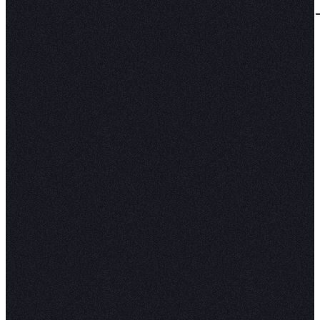
on
.
🌎
Made with
🍩
☕
COMPANY
PLATFORM
About
AI and agents
🥟
Careers
Agentic notebooks
🍺
Customers
Conversational self-serve
🍰
Solutions
Context Studio
🔮
Media kit
Hex CLI
🔒
Newsroom
Exploratory analysis
🥖
Embedded analytics
🍷
Data apps
🛌
Integrations
Changelog
💜
🥨
🛹
RESOURCES
CONNECT
🍤
Pricing
Contact sales
🧄
Switching to Hex
Request a demo
Enterprise
Technical support
🍞
Docs
LinkedIn
🥥
Blog
X (Twitter)