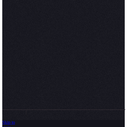
RESOURCES
CONNECT
🍤
Pricing
Contact sales
🧄
Switching to Hex
Request a demo
Enterprise
Technical support
🍞
Docs
LinkedIn
🥥
Blog
X (Twitter)
⛳
Events
YouTube
🤞
Templates
🔊
Compare
🎧
Trust Center
Status
©
2026
Hex Technologies Inc.
Privacy policy
Terms & conditions
Modern slavery statement
Skip to