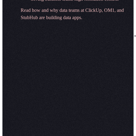
Read how and why data teams at ClickUp, OM1, and
StubHub are building data apps.​​​​‌ ‍ ​‍​‍‌‍ ‌ ​‍‌‍‍‌‌‍‌ ‌‍‍‌‌‍ ‍​‍​‍​ ‍‍​‍​‍‌ ​ ‌‍​‌‌‍ ‍‌‍‍‌‌ ‌​‌ ‍‌​‍ ‍‌‍‍‌‌‍ ​‍​‍​‍ ​​‍​‍‌‍‍​‌ ​‍‌‍‌‌‌‍‌‍​‍​‍​ ‍‍​‍​‍‌‍‍​‌ ‌​‌ ‌​‌ ​​‌ ​ ​ ‍‍​‍ ​‍ ‌‍‍​‌‍‌‌‌ ‍​​‍ ‌‌ ‌ ‌‍‌‌‌‍​‍‌ ​ ‌‍‍‌‌ ‌​‌‍‌‌​‍ ‍‌ ​ ‌‍​‌‌‍ ‍‌‍‍‌‌ ‌​‌ ‍‌​‍ ‍‌ ​ ‌ ‌​‌ ‌‌‌‍‌​‌‍‍‌‌‍ ​‍ ‌‍‍‌‌‍ ‍‌ ‌​‌‍‌‌‌‍ ‍‌ ‌​​‍ ‌‍‌‌‌‍‌​‌‍‍‌‌ ‌​​‍ ‌‍ ‌‌‍ ‌‍‌​‌‍‌‌​ ‌‌ ​​‌ ​‍‌‍‌‌‌ ​ ‌‍‌‌‌‍ ‍‌ ‌​‌‍​‌‌ ‌​‌‍‍‌‌‍ ‌‍ ‍​ ‍ ‌‍‍‌‌‍‌​​ ‌‌‌‍​‌‍‌‌‌‍‍‍‌‌​‌‌​​‌​ ​‌‌‌‍‍‌‌‌‌‌‍‍​‌​‌‌‌‌​‌‌‍​ ‌​‌‌‌​​ ‌​ ‌​ ​‌​‌ ‌ ​​‌‍‍ ‌‍ ‌‌‍‌‌‍‌‌​ ‍ ‌ ‌​‌ ‍‌‌ ​​‌‍‌‌​ ‌‌‍‌ ‌‍​‌‌ ‌​‌‍‌‌‌‍‌​‌​​ ‌‍ ‌‍ ‍‌ ‌​‌‍‌‌‌‍ ‍‌ ‌​​ ‍ ‌ ​​‌‍​‌‌ ‌​‌‍‍​​ ‌‌ ​‍‌‍‌‌‌ ​ ‌‍ ‌ ‌‌‌ ​‍‌‍​ ‌‍‌‌‌‌‌​‌‍‌‌‌ ‍​‌ ‌​​‍‌‌​ ‌‌‌​​‍‌‌ ‌‍‍ ‌‍‌‌‌ ‍‌​‍‌‌​ ​ ‌​‌​​‍‌‌​ ​ ‌​‌​​‍‌‌​ ​‍​ ​‍‌‍​‍‌‍​‌​ ​​‌‍​ ​ ‍​​ ​ ​ ​‍‌‍‌‌​ ​‍‌‍​‌​ ‌​‌‍​ ​‍‌‌​ ​‍​ ​‍​‍‌‌​ ‌‌‌​‌​​‍ ‍‌‍​ ‌‍‍​‌‍‍‌‌‍ ​‌‍‌​‌ ​‍‌‍‌‌‌‍ ‍​‍‌‌​ ‌‌‌​​‍‌‌ ‌‍‍ ‌‍‌‌‌ ‍‌​‍‌‌​ ​ ‌​‌​​‍‌‌​ ​ ‌​‌​​‍‌‌​ ​‍​ ​‍​ ‍‌‌‍​‌​ ​ ​ ​ ​ ​ ‌‍​‌​ ‌​‌‍​‍‌‍​ ‌‍‌‍​ ​‍‌‍‌‍​‍‌‌​ ​‍​ ​‍​‍‌‌​ ‌‌‌​‌​​‍ ‍‌ ‌​‌‍‌‌‌ ‍​‌ ‌​​ ‌‍​‍‌‍​‌‌ ​ ‌‍‌‌‌‌‌‌‌ ​‍‌‍ ​​ ‌‌‍‍​‌ ‌​‌ ‌​‌ ​​‌ ​ ​‍‌‌​ ​ ‌​​‌​‍‌‌​ ​‍‌​‌‍​‍‌‌​ ​‍‌​‌‍‌‍‍​‌‍‌‌‌ ‍​​‍ ‌‌ ‌ ‌‍‌‌‌‍​‍‌ ​ ‌‍‍‌‌ ‌​‌‍‌‌​‍ ‍‌ ​ ‌‍​‌‌‍ ‍‌‍‍‌‌ ‌​‌ ‍‌​‍ ‍‌ ​ ‌ ‌​‌ ‌‌‌‍‌​‌‍‍‌‌‍ ​‍‌‍‌‍‍‌‌‍‌​​ ‌‌‌‍​‌‍‌‌‌‍‍‍‌‌​‌‌​​‌​ ​‌‌‌‍‍‌‌‌‌‌‍‍​‌​‌‌‌‌​‌‌‍​ ‌​‌‌‌​​ ‌​ ‌​ ​‌​‌ ‌ ​​‌‍‍ ‌‍ ‌‌‍‌‌‍‌‌​‍‌‍‌ ‌​‌ ‍‌‌ ​​‌‍‌‌​ ‌‌‍‌ ‌‍​‌‌ ‌​‌‍‌‌‌‍‌​‌​​ ‌‍ ‌‍ ‍‌ ‌​‌‍‌‌‌‍ ‍‌ ‌​​‍‌‍‌ ​​‌‍​‌‌ ‌​‌‍‍​​ ‌‌ ​‍‌‍‌‌‌ ​ ‌‍ ‌ ‌‌‌ ​‍‌‍​ ‌‍‌‌‌‌‌​‌‍‌‌‌ ‍​‌ ‌​​‍‌‌​ ‌‌‌​​‍‌‌ ‌‍‍ ‌‍‌‌‌ ‍‌​‍‌‌​ ​ ‌​‌​​‍‌‌​ ​ ‌​‌​​‍‌‌​ ​‍​ ​‍‌‍​‍‌‍​‌​ ​​‌‍​ ​ ‍​​ ​ ​ ​‍‌‍‌‌​ ​‍‌‍​‌​ ‌​‌‍​ ​‍‌‌​ ​‍​ ​‍​‍‌‌​ ‌‌‌​‌​​‍ ‍‌‍​ ‌‍‍​‌‍‍‌‌‍ ​‌‍‌​‌ ​‍‌‍‌‌‌‍ ‍​‍‌‌​ ‌‌‌​​‍‌‌ ‌‍‍ ‌‍‌‌‌ ‍‌​‍‌‌​ ​ ‌​‌​​‍‌‌​ ​ ‌​‌​​‍‌‌​ ​‍​ ​‍​ ‍‌‌‍​‌​ ​ ​ ​ ​ ​ ‌‍​‌​ ‌​‌‍​‍‌‍​ ‌‍‌‍​ ​‍‌‍‌‍​‍‌‌​ ​‍​ ​‍​‍‌‌​ ‌‌‌​‌​​‍ ‍‌ ‌​‌‍‌‌‌ ‍​‌ ‌​​‍‌‍‌ ​​‌‍‌‌‌ ​‍‌ ​ ‌ ​​‌‍‌‌‌‍​ ‌ ‌​‌‍‍‌‌ ‌‍‌‍‌‌​ ‌‌ ​​‌ ‌‌‌‍​‍‌‍ ​‌‍‍‌‌ ​ ‌‍‍​‌‍‌‌‌‍‌​​‍​‍‌ ‌
on
.
🌎
Made with
🍩
☕
COMPANY
PLATFORM
About
AI and agents
🥟
Careers
Agentic notebooks
🍺
Customers
Conversational self-serve
🍰
Solutions
Context Studio
🔮
Media kit
Hex CLI
🔒
Newsroom
Exploratory analysis
🥖
Embedded analytics
🍷
Data apps
🛌
Integrations
Changelog
💜
🥨
🛹