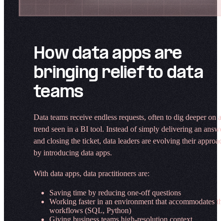
How data apps are
bringing relief to data
teams​​​​‌ ‍ ​‍​‍‌‍ ‌ ​‍‌‍‍‌‌‍‌ ‌‍‍‌‌‍ ‍​‍​‍​ ‍‍​‍​‍‌ ​ ‌‍​‌‌‍ ‍‌‍‍‌‌ ‌​‌ ‍‌​‍ ‍‌‍‍‌‌‍ ​‍​‍​‍ ​​‍​‍‌‍‍​‌ ​‍‌‍‌‌‌‍‌‍​‍​‍​ ‍‍​‍​‍‌‍‍​‌ ‌​‌ ‌​‌ ​​‌ ​ ​ ‍‍​‍ ​‍ ‌‍‍​‌‍‌‌‌ ‍​​‍ ‌‌ ‌ ‌‍‌‌‌‍​‍‌ ​ ‌‍‍‌‌ ‌​‌‍‌‌​‍ ‍‌ ​ ‌‍​‌‌‍ ‍‌‍‍‌‌ ‌​‌ ‍‌​‍ ‍‌ ​ ‌ ‌​‌ ‌‌‌‍‌​‌‍‍‌‌‍ ​‍ ‌‍‍‌‌‍ ‍‌ ‌​‌‍‌‌‌‍ ‍‌ ‌​​‍ ‌‍‌‌‌‍‌​‌‍‍‌‌ ‌​​‍ ‌‍ ‌‌‍ ‌‍‌​‌‍‌‌​ ‌‌ ​​‌ ​‍‌‍‌‌‌ ​ ‌‍‌‌‌‍ ‍‌ ‌​‌‍​‌‌ ‌​‌‍‍‌‌‍ ‌‍ ‍​ ‍ ‌‍‍‌‌‍‌​​ ‌‌‌‍​‌‍‌‌‌‍‍‍‌‌​‌‌​​‌​ ​‌‌‌‍‍‌‌‌‌‌‍‍​‌​‌‌‌‌​‌‌‍​ ‌​‌‌‌​​ ‌​ ‌​ ​‌​‌ ‌ ​​‌‍‍ ‌‍ ‌‌‍‌‌‍‌‌​ ‍ ‌ ‌​‌ ‍‌‌ ​​‌‍‌‌​ ‌‌‍‌ ‌‍​‌‌ ‌​‌‍‌‌‌‍‌​‌​​ ‌‍ ‌‍ ‍‌ ‌​‌‍‌‌‌‍ ‍‌ ‌​​ ‍ ‌ ​​‌‍​‌‌ ‌​‌‍‍​​ ‌‌ ​‍‌‍‌‌‌ ​ ‌‍ ‌ ‌‌‌ ​‍‌‍​ ‌‍‌‌‌‌‌​‌‍‌‌‌ ‍​‌ ‌​​‍‌‌​ ‌‌‌​​‍‌‌ ‌‍‍ ‌‍‌‌‌ ‍‌​‍‌‌​ ​ ‌​‌​​‍‌‌​ ​ ‌​‌​​‍‌‌​ ​‍​ ​‍‌‍​ ​ ​‍‌‍​ ​ ‌‍‌‍‌​​ ‍​​ ​‌​ ‌​​ ‌‌‌‍​‍​ ‌ ‌‍‌‌​‍‌‌​ ​‍​ ​‍​‍‌‌​ ‌‌‌​‌​​‍ ‍‌‍​ ‌‍‍​‌‍‍‌‌‍ ​‌‍‌​‌ ​‍‌‍‌‌‌‍ ‍​‍‌‌​ ‌‌‌​​‍‌‌ ‌‍‍ ‌‍‌‌‌ ‍‌​‍‌‌​ ​ ‌​‌​​‍‌‌​ ​ ‌​‌​​‍‌‌​ ​‍​ ​‍‌‍​ ‌‍​‍‌‍​‍‌‍‌​​ ​ ​ ‌ ​ ​‍​ ‍​​ ‌ ​ ​ ​ ​​‌‍​‌​‍‌‌​ ​‍​ ​‍​‍‌‌​ ‌‌‌​‌​​‍ ‍‌ ‌​‌‍‌‌‌ ‍​‌ ‌​​ ‌‍​‍‌‍​‌‌ ​ ‌‍‌‌‌‌‌‌‌ ​‍‌‍ ​​ ‌‌‍‍​‌ ‌​‌ ‌​‌ ​​‌ ​ ​‍‌‌​ ​ ‌​​‌​‍‌‌​ ​‍‌​‌‍​‍‌‌​ ​‍‌​‌‍‌‍‍​‌‍‌‌‌ ‍​​‍ ‌‌ ‌ ‌‍‌‌‌‍​‍‌ ​ ‌‍‍‌‌ ‌​‌‍‌‌​‍ ‍‌ ​ ‌‍​‌‌‍ ‍‌‍‍‌‌ ‌​‌ ‍‌​‍ ‍‌ ​ ‌ ‌​‌ ‌‌‌‍‌​‌‍‍‌‌‍ ​‍‌‍‌‍‍‌‌‍‌​​ ‌‌‌‍​‌‍‌‌‌‍‍‍‌‌​‌‌​​‌​ ​‌‌‌‍‍‌‌‌‌‌‍‍​‌​‌‌‌‌​‌‌‍​ ‌​‌‌‌​​ ‌​ ‌​ ​‌​‌ ‌ ​​‌‍‍ ‌‍ ‌‌‍‌‌‍‌‌​‍‌‍‌ ‌​‌ ‍‌‌ ​​‌‍‌‌​ ‌‌‍‌ ‌‍​‌‌ ‌​‌‍‌‌‌‍‌​‌​​ ‌‍ ‌‍ ‍‌ ‌​‌‍‌‌‌‍ ‍‌ ‌​​‍‌‍‌ ​​‌‍​‌‌ ‌​‌‍‍​​ ‌‌ ​‍‌‍‌‌‌ ​ ‌‍ ‌ ‌‌‌ ​‍‌‍​ ‌‍‌‌‌‌‌​‌‍‌‌‌ ‍​‌ ‌​​‍‌‌​ ‌‌‌​​‍‌‌ ‌‍‍ ‌‍‌‌‌ ‍‌​‍‌‌​ ​ ‌​‌​​‍‌‌​ ​ ‌​‌​​‍‌‌​ ​‍​ ​‍‌‍​ ​ ​‍‌‍​ ​ ‌‍‌‍‌​​ ‍​​ ​‌​ ‌​​ ‌‌‌‍​‍​ ‌ ‌‍‌‌​‍‌‌​ ​‍​ ​‍​‍‌‌​ ‌‌‌​‌​​‍ ‍‌‍​ ‌‍‍​‌‍‍‌‌‍ ​‌‍‌​‌ ​‍‌‍‌‌‌‍ ‍​‍‌‌​ ‌‌‌​​‍‌‌ ‌‍‍ ‌‍‌‌‌ ‍‌​‍‌‌​ ​ ‌​‌​​‍‌‌​ ​ ‌​‌​​‍‌‌​ ​‍​ ​‍‌‍​ ‌‍​‍‌‍​‍‌‍‌​​ ​ ​ ‌ ​ ​‍​ ‍​​ ‌ ​ ​ ​ ​​‌‍​‌​‍‌‌​ ​‍​ ​‍​‍‌‌​ ‌‌‌​‌​​‍ ‍‌ ‌​‌‍‌‌‌ ‍​‌ ‌​​‍‌‍‌ ​​‌‍‌‌‌ ​‍‌ ​ ‌ ​​‌‍‌‌‌‍​ ‌ ‌​‌‍‍‌‌ ‌‍‌‍‌‌​ ‌‌ ​​‌ ‌‌‌‍​‍‌‍ ​‌‍‍‌‌ ​ ‌‍‍​‌‍‌‌‌‍‌​​‍​‍‌ ‌
Data teams receive endless requests, often to dig deeper on 
trend seen in a BI tool. Instead of simply delivering an answ
and closing the ticket, data leaders are evolving their approa
by introducing data apps.​​​​‌ ‍ ​‍​‍‌‍ ‌ ​‍‌‍‍‌‌‍‌ ‌‍‍‌‌‍ ‍​‍​‍​ ‍‍​‍​‍‌ ​ ‌‍​‌‌‍ ‍‌‍‍‌‌ ‌​‌ ‍‌​‍ ‍‌‍‍‌‌‍ ​‍​‍​‍ ​​‍​‍‌‍‍​‌ ​‍‌‍‌‌‌‍‌‍​‍​‍​ ‍‍​‍​‍‌‍‍​‌ ‌​‌ ‌​‌ ​​‌ ​ ​ ‍‍​‍ ​‍ ‌‍‍​‌‍‌‌‌ ‍​​‍ ‌‌ ‌ ‌‍‌‌‌‍​‍‌ ​ ‌‍‍‌‌ ‌​‌‍‌‌​‍ ‍‌ ​ ‌‍​‌‌‍ ‍‌‍‍‌‌ ‌​‌ ‍‌​‍ ‍‌ ​ ‌ ‌​‌ ‌‌‌‍‌​‌‍‍‌‌‍ ​‍ ‌‍‍‌‌‍ ‍‌ ‌​‌‍‌‌‌‍ ‍‌ ‌​​‍ ‌‍‌‌‌‍‌​‌‍‍‌‌ ‌​​‍ ‌‍ ‌‌‍ ‌‍‌​‌‍‌‌​ ‌‌ ​​‌ ​‍‌‍‌‌‌ ​ ‌‍‌‌‌‍ ‍‌ ‌​‌‍​‌‌ ‌​‌‍‍‌‌‍ ‌‍ ‍​ ‍ ‌‍‍‌‌‍‌​​ ‌‌‌‍​‌‍‌‌‌‍‍‍‌‌​‌‌​​‌​ ​‌‌‌‍‍‌‌‌‌‌‍‍​‌​‌‌‌‌​‌‌‍​ ‌​‌‌‌​​ ‌​ ‌​ ​‌​‌ ‌ ​​‌‍‍ ‌‍ ‌‌‍‌‌‍‌‌​ ‍ ‌ ‌​‌ ‍‌‌ ​​‌‍‌‌​ ‌‌‍‌ ‌‍​‌‌ ‌​‌‍‌‌‌‍‌​‌​​ ‌‍ ‌‍ ‍‌ ‌​‌‍‌‌‌‍ ‍‌ ‌​​ ‍ ‌ ​​‌‍​‌‌ ‌​‌‍‍​​ ‌‌ ​‍‌‍‌‌‌ ​ ‌‍ ‌ ‌‌‌ ​‍‌‍​ ‌‍‌‌‌‌‌​‌‍‌‌‌ ‍​‌ ‌​​‍‌‌​ ‌‌‌​​‍‌‌ ‌‍‍ ‌‍‌‌‌ ‍‌​‍‌‌​ ​ ‌​‌​​‍‌‌​ ​ ‌​‌​​‍‌‌​ ​‍​ ​‍​ ​‌‌‍‌‍​ ​‍‌‍‌​​ ‍‌​ ‌​​ ‌​‌‍‌​​ ‌‌‌‍‌‍‌‍‌​‌‍‌​​‍‌‌​ ​‍​ ​‍​‍‌‌​ ‌‌‌​‌​​‍ ‍‌‍​ ‌‍‍​‌‍‍‌‌‍ ​‌‍‌​‌ ​‍‌‍‌‌‌‍ ‍​‍‌‌​ ‌‌‌​​‍‌‌ ‌‍‍ ‌‍‌‌‌ ‍‌​‍‌‌​ ​ ‌​‌​​‍‌‌​ ​ ‌​‌​​‍‌‌​ ​‍​ ​‍​ ‌ ​ ​​​ ‌ ‌‍‌​​ ​​​ ​​​ ​ ‌‍​‌‌‍​‌​ ​‍​ ​​‌‍‌‌​‍‌‌​ ​‍​ ​‍​‍‌‌​ ‌‌‌​‌​​‍ ‍‌ ‌​‌‍‌‌‌ ‍​‌ ‌​​ ‌‍​‍‌‍​‌‌ ​ ‌‍‌‌‌‌‌‌‌ ​‍‌‍ ​​ ‌‌‍‍​‌ ‌​‌ ‌​‌ ​​‌ ​ ​‍‌‌​ ​ ‌​​‌​‍‌‌​ ​‍‌​‌‍​‍‌‌​ ​‍‌​‌‍‌‍‍​‌‍‌‌‌ ‍​​‍ ‌‌ ‌ ‌‍‌‌‌‍​‍‌ ​ ‌‍‍‌‌ ‌​‌‍‌‌​‍ ‍‌ ​ ‌‍​‌‌‍ ‍‌‍‍‌‌ ‌​‌ ‍‌​‍ ‍‌ ​ ‌ ‌​‌ ‌‌‌‍‌​‌‍‍‌‌‍ ​‍‌‍‌‍‍‌‌‍‌​​ ‌‌‌‍​‌‍‌‌‌‍‍‍‌‌​‌‌​​‌​ ​‌‌‌‍‍‌‌‌‌‌‍‍​‌​‌‌‌‌​‌‌‍​ ‌​‌‌‌​​ ‌​ ‌​ ​‌​‌ ‌ ​​‌‍‍ ‌‍ ‌‌‍‌‌‍‌‌​‍‌‍‌ ‌​‌ ‍‌‌ ​​‌‍‌‌​ ‌‌‍‌ ‌‍​‌‌ ‌​‌‍‌‌‌‍‌​‌​​ ‌‍ ‌‍ ‍‌ ‌​‌‍‌‌‌‍ ‍‌ ‌​​‍‌‍‌ ​​‌‍​‌‌ ‌​‌‍‍​​ ‌‌ ​‍‌‍‌‌‌ ​ ‌‍ ‌ ‌‌‌ ​‍‌‍​ ‌‍‌‌‌‌‌​‌‍‌‌‌ ‍​‌ ‌​​‍‌‌​ ‌‌‌​​‍‌‌ ‌‍‍ ‌‍‌‌‌ ‍‌​‍‌‌​ ​ ‌​‌​​‍‌‌​ ​ ‌​‌​​‍‌‌​ ​‍​ ​‍​ ​‌‌‍‌‍​ ​‍‌‍‌​​ ‍‌​ ‌​​ ‌​‌‍‌​​ ‌‌‌‍‌‍‌‍‌​‌‍‌​​‍‌‌​ ​‍​ ​‍​‍‌‌​ ‌‌‌​‌​​‍ ‍‌‍​ ‌‍‍​‌‍‍‌‌‍ ​‌‍‌​‌ ​‍‌‍‌‌‌‍ ‍​‍‌‌​ ‌‌‌​​‍‌‌ ‌‍‍ ‌‍‌‌‌ ‍‌​‍‌‌​ ​ ‌​‌​​‍‌‌​ ​ ‌​‌​​‍‌‌​ ​‍​ ​‍​ ‌ ​ ​​​ ‌ ‌‍‌​​ ​​​ ​​​ ​ ‌‍​‌‌‍​‌​ ​‍​ ​​‌‍‌‌​‍‌‌​ ​‍​ ​‍​‍‌‌​ ‌‌‌​‌​​‍ ‍‌ ‌​‌‍‌‌‌ ‍​‌ ‌​​‍‌‍‌ ​​‌‍‌‌‌ ​‍‌ ​ ‌ ​​‌‍‌‌‌‍​ ‌ ‌​‌‍‍‌‌ ‌‍‌‍‌‌​ ‌‌ ​​‌ ‌‌‌‍​‍‌‍ ​‌‍‍‌‌ ​ ‌‍‍​‌‍‌‌‌‍‌​​‍​‍‌ ‌
With data apps, data practitioners are: ​​​​‌ ‍ ​‍​‍‌‍ ‌ ​‍‌‍‍‌‌‍‌ ‌‍‍‌‌‍ ‍​‍​‍​ ‍‍​‍​‍‌ ​ ‌‍​‌‌‍ ‍‌‍‍‌‌ ‌​‌ ‍‌​‍ ‍‌‍‍‌‌‍ ​‍​‍​‍ ​​‍​‍‌‍‍​‌ ​‍‌‍‌‌‌‍‌‍​‍​‍​ ‍‍​‍​‍‌‍‍​‌ ‌​‌ ‌​‌ ​​‌ ​ ​ ‍‍​‍ ​‍ ‌‍‍​‌‍‌‌‌ ‍​​‍ ‌‌ ‌ ‌‍‌‌‌‍​‍‌ ​ ‌‍‍‌‌ ‌​‌‍‌‌​‍ ‍‌ ​ ‌‍​‌‌‍ ‍‌‍‍‌‌ ‌​‌ ‍‌​‍ ‍‌ ​ ‌ ‌​‌ ‌‌‌‍‌​‌‍‍‌‌‍ ​‍ ‌‍‍‌‌‍ ‍‌ ‌​‌‍‌‌‌‍ ‍‌ ‌​​‍ ‌‍‌‌‌‍‌​‌‍‍‌‌ ‌​​‍ ‌‍ ‌‌‍ ‌‍‌​‌‍‌‌​ ‌‌ ​​‌ ​‍‌‍‌‌‌ ​ ‌‍‌‌‌‍ ‍‌ ‌​‌‍​‌‌ ‌​‌‍‍‌‌‍ ‌‍ ‍​ ‍ ‌‍‍‌‌‍‌​​ ‌‌‌‍​‌‍‌‌‌‍‍‍‌‌​‌‌​​‌​ ​‌‌‌‍‍‌‌‌‌‌‍‍​‌​‌‌‌‌​‌‌‍​ ‌​‌‌‌​​ ‌​ ‌​ ​‌​‌ ‌ ​​‌‍‍ ‌‍ ‌‌‍‌‌‍‌‌​ ‍ ‌ ‌​‌ ‍‌‌ ​​‌‍‌‌​ ‌‌‍‌ ‌‍​‌‌ ‌​‌‍‌‌‌‍‌​‌​​ ‌‍ ‌‍ ‍‌ ‌​‌‍‌‌‌‍ ‍‌ ‌​​ ‍ ‌ ​​‌‍​‌‌ ‌​‌‍‍​​ ‌‌ ​‍‌‍‌‌‌ ​ ‌‍ ‌ ‌‌‌ ​‍‌‍​ ‌‍‌‌‌‌‌​‌‍‌‌‌ ‍​‌ ‌​​‍‌‌​ ‌‌‌​​‍‌‌ ‌‍‍ ‌‍‌‌‌ ‍‌​‍‌‌​ ​ ‌​‌​​‍‌‌​ ​ ‌​‌​​‍‌‌​ ​‍​ ​‍‌‍​‌‌‍‌‌‌‍​‍​ ‌‌​ ‌​​ ‌‌‌‍‌​​ ‌​​ ​ ​ ​​​ ​​​ ​​​‍‌‌​ ​‍​ ​‍​‍‌‌​ ‌‌‌​‌​​‍ ‍‌‍​ ‌‍‍​‌‍‍‌‌‍ ​‌‍‌​‌ ​‍‌‍‌‌‌‍ ‍​‍‌‌​ ‌‌‌​​‍‌‌ ‌‍‍ ‌‍‌‌‌ ‍‌​‍‌‌​ ​ ‌​‌​​‍‌‌​ ​ ‌​‌​​‍‌‌​ ​‍​ ​‍‌‍​‍​ ​​​ ​‍​ ​ ​ ​​‌‍‌‍‌‍​‌​ ‌‍‌‍‌‍​ ​‍​ ‌‌​ ​‌​‍‌‌​ ​‍​ ​‍​‍‌‌​ ‌‌‌​‌​​‍ ‍‌ ‌​‌‍‌‌‌ ‍​‌ ‌​​ ‌‍​‍‌‍​‌‌ ​ ‌‍‌‌‌‌‌‌‌ ​‍‌‍ ​​ ‌‌‍‍​‌ ‌​‌ ‌​‌ ​​‌ ​ ​‍‌‌​ ​ ‌​​‌​‍‌‌​ ​‍‌​‌‍​‍‌‌​ ​‍‌​‌‍‌‍‍​‌‍‌‌‌ ‍​​‍ ‌‌ ‌ ‌‍‌‌‌‍​‍‌ ​ ‌‍‍‌‌ ‌​‌‍‌‌​‍ ‍‌ ​ ‌‍​‌‌‍ ‍‌‍‍‌‌ ‌​‌ ‍‌​‍ ‍‌ ​ ‌ ‌​‌ ‌‌‌‍‌​‌‍‍‌‌‍ ​‍‌‍‌‍‍‌‌‍‌​​ ‌‌‌‍​‌‍‌‌‌‍‍‍‌‌​‌‌​​‌​ ​‌‌‌‍‍‌‌‌‌‌‍‍​‌​‌‌‌‌​‌‌‍​ ‌​‌‌‌​​ ‌​ ‌​ ​‌​‌ ‌ ​​‌‍‍ ‌‍ ‌‌‍‌‌‍‌‌​‍‌‍‌ ‌​‌ ‍‌‌ ​​‌‍‌‌​ ‌‌‍‌ ‌‍​‌‌ ‌​‌‍‌‌‌‍‌​‌​​ ‌‍ ‌‍ ‍‌ ‌​‌‍‌‌‌‍ ‍‌ ‌​​‍‌‍‌ ​​‌‍​‌‌ ‌​‌‍‍​​ ‌‌ ​‍‌‍‌‌‌ ​ ‌‍ ‌ ‌‌‌ ​‍‌‍​ ‌‍‌‌‌‌‌​‌‍‌‌‌ ‍​‌ ‌​​‍‌‌​ ‌‌‌​​‍‌‌ ‌‍‍ ‌‍‌‌‌ ‍‌​‍‌‌​ ​ ‌​‌​​‍‌‌​ ​ ‌​‌​​‍‌‌​ ​‍​ ​‍‌‍​‌‌‍‌‌‌‍​‍​ ‌‌​ ‌​​ ‌‌‌‍‌​​ ‌​​ ​ ​ ​​​ ​​​ ​​​‍‌‌​ ​‍​ ​‍​‍‌‌​ ‌‌‌​‌​​‍ ‍‌‍​ ‌‍‍​‌‍‍‌‌‍ ​‌‍‌​‌ ​‍‌‍‌‌‌‍ ‍​‍‌‌​ ‌‌‌​​‍‌‌ ‌‍‍ ‌‍‌‌‌ ‍‌​‍‌‌​ ​ ‌​‌​​‍‌‌​ ​ ‌​‌​​‍‌‌​ ​‍​ ​‍‌‍​‍​ ​​​ ​‍​ ​ ​ ​​‌‍‌‍‌‍​‌​ ‌‍‌‍‌‍​ ​‍​ ‌‌​ ​‌​‍‌‌​ ​‍​ ​‍​‍‌‌​ ‌‌‌​‌​​‍ ‍‌ ‌​‌‍‌‌‌ ‍​‌ ‌​​‍‌‍‌ ​​‌‍‌‌‌ ​‍‌ ​ ‌ ​​‌‍‌‌‌‍​ ‌ ‌​‌‍‍‌‌ ‌‍‌‍‌‌​ ‌‌ ​​‌ ‌‌‌‍​‍‌‍ ​‌‍‍‌‌ ​ ‌‍‍​‌‍‌‌‌‍‌​​‍​‍‌ ‌
Saving time by reducing one-off questions ​​​​‌ ‍ ​‍​‍‌‍ ‌ ​‍‌‍‍‌‌‍‌ ‌‍‍‌‌‍ ‍​‍​‍​ ‍‍​‍​‍‌ ​ ‌‍​‌‌‍ ‍‌‍‍‌‌ ‌​‌ ‍‌​‍ ‍‌‍‍‌‌‍ ​‍​‍​‍ ​​‍​‍‌‍‍​‌ ​‍‌‍‌‌‌‍‌‍​‍​‍​ ‍‍​‍​‍‌‍‍​‌ ‌​‌ ‌​‌ ​​‌ ​ ​ ‍‍​‍ ​‍ ‌‍‍​‌‍‌‌‌ ‍​​‍ ‌‌ ‌ ‌‍‌‌‌‍​‍‌ ​ ‌‍‍‌‌ ‌​‌‍‌‌​‍ ‍‌ ​ ‌‍​‌‌‍ ‍‌‍‍‌‌ ‌​‌ ‍‌​‍ ‍‌ ​ ‌ ‌​‌ ‌‌‌‍‌​‌‍‍‌‌‍ ​‍ ‌‍‍‌‌‍ ‍‌ ‌​‌‍‌‌‌‍ ‍‌ ‌​​‍ ‌‍‌‌‌‍‌​‌‍‍‌‌ ‌​​‍ ‌‍ ‌‌‍ ‌‍‌​‌‍‌‌​ ‌‌ ​​‌ ​‍‌‍‌‌‌ ​ ‌‍‌‌‌‍ ‍‌ ‌​‌‍​‌‌ ‌​‌‍‍‌‌‍ ‌‍ ‍​ ‍ ‌‍‍‌‌‍‌​​ ‌‌‌‍​‌‍‌‌‌‍‍‍‌‌​‌‌​​‌​ ​‌‌‌‍‍‌‌‌‌‌‍‍​‌​‌‌‌‌​‌‌‍​ ‌​‌‌‌​​ ‌​ ‌​ ​‌​‌ ‌ ​​‌‍‍ ‌‍ ‌‌‍‌‌‍‌‌​ ‍ ‌ ‌​‌ ‍‌‌ ​​‌‍‌‌​ ‌‌‍‌ ‌‍​‌‌ ‌​‌‍‌‌‌‍‌​‌​​ ‌‍ ‌‍ ‍‌ ‌​‌‍‌‌‌‍ ‍‌ ‌​​ ‍ ‌ ​​‌‍​‌‌ ‌​‌‍‍​​ ‌‌ ​‍‌‍‌‌‌ ​ ‌‍ ‌ ‌‌‌ ​‍‌‍​ ‌‍‌‌‌‌‌​‌‍‌‌‌ ‍​‌ ‌​​‍‌‌​ ‌‌‌​​‍‌‌ ‌‍‍ ‌‍‌‌‌ ‍‌​‍‌‌​ ​ ‌​‌​​‍‌‌​ ​ ‌​‌​​‍‌‌​ ​‍​ ​‍​ ​‌​ ‌​​ ​‍‌‍​‌​ ‍‌‌‍‌‌‌‍​‌​ ‍‌​ ​‌​ ​‍‌‍‌‍‌‍​‌​‍‌‌​ ​‍​ ​‍​‍‌‌​ ‌‌‌​‌​​‍ ‍‌‍​ ‌‍‍​‌‍‍‌‌‍ ​‌‍‌​‌ ​‍‌‍‌‌‌‍ ‍​‍‌‌​ ‌‌‌​​‍‌‌ ‌‍‍ ‌‍‌‌‌ ‍‌​‍‌‌​ ​ ‌​‌​​‍‌‌​ ​ ‌​‌​​‍‌‌​ ​‍​ ​‍‌‍‌‌‌‍​ ​ ‌​​ ‌‌‌‍​‍​ ‍​‌‍​‍‌‍​‍​ ‌‍​ ‍‌‌‍‌‌​ ​‌​‍‌‌​ ​‍​ ​‍​‍‌‌​ ‌‌‌​‌​​‍ ‍‌ ‌​‌‍‌‌‌ ‍​‌ ‌​​ ‌‍​‍‌‍​‌‌ ​ ‌‍‌‌‌‌‌‌‌ ​‍‌‍ ​​ ‌‌‍‍​‌ ‌​‌ ‌​‌ ​​‌ ​ ​‍‌‌​ ​ ‌​​‌​‍‌‌​ ​‍‌​‌‍​‍‌‌​ ​‍‌​‌‍‌‍‍​‌‍‌‌‌ ‍​​‍ ‌‌ ‌ ‌‍‌‌‌‍​‍‌ ​ ‌‍‍‌‌ ‌​‌‍‌‌​‍ ‍‌ ​ ‌‍​‌‌‍ ‍‌‍‍‌‌ ‌​‌ ‍‌​‍ ‍‌ ​ ‌ ‌​‌ ‌‌‌‍‌​‌‍‍‌‌‍ ​‍‌‍‌‍‍‌‌‍‌​​ ‌‌‌‍​‌‍‌‌‌‍‍‍‌‌​‌‌​​‌​ ​‌‌‌‍‍‌‌‌‌‌‍‍​‌​‌‌‌‌​‌‌‍​ ‌​‌‌‌​​ ‌​ ‌​ ​‌​‌ ‌ ​​‌‍‍ ‌‍ ‌‌‍‌‌‍‌‌​‍‌‍‌ ‌​‌ ‍‌‌ ​​‌‍‌‌​ ‌‌‍‌ ‌‍​‌‌ ‌​‌‍‌‌‌‍‌​‌​​ ‌‍ ‌‍ ‍‌ ‌​‌‍‌‌‌‍ ‍‌ ‌​​‍‌‍‌ ​​‌‍​‌‌ ‌​‌‍‍​​ ‌‌ ​‍‌‍‌‌‌ ​ ‌‍ ‌ ‌‌‌ ​‍‌‍​ ‌‍‌‌‌‌‌​‌‍‌‌‌ ‍​‌ ‌​​‍‌‌​ ‌‌‌​​‍‌‌ ‌‍‍ ‌‍‌‌‌ ‍‌​‍‌‌​ ​ ‌​‌​​‍‌‌​ ​ ‌​‌​​‍‌‌​ ​‍​ ​‍​ ​‌​ ‌​​ ​‍‌‍​‌​ ‍‌‌‍‌‌‌‍​‌​ ‍‌​ ​‌​ ​‍‌‍‌‍‌‍​‌​‍‌‌​ ​‍​ ​‍​‍‌‌​ ‌‌‌​‌​​‍ ‍‌‍​ ‌‍‍​‌‍‍‌‌‍ ​‌‍‌​‌ ​‍‌‍‌‌‌‍ ‍​‍‌‌​ ‌‌‌​​‍‌‌ ‌‍‍ ‌‍‌‌‌ ‍‌​‍‌‌​ ​ ‌​‌​​‍‌‌​ ​ ‌​‌​​‍‌‌​ ​‍​ ​‍‌‍‌‌‌‍​ ​ ‌​​ ‌‌‌‍​‍​ ‍​‌‍​‍‌‍​‍​ ‌‍​ ‍‌‌‍‌‌​ ​‌​‍‌‌​ ​‍​ ​‍​‍‌‌​ ‌‌‌​‌​​‍ ‍‌ ‌​‌‍‌‌‌ ‍​‌ ‌​​‍‌‍‌ ​​‌‍‌‌‌ ​‍‌ ​ ‌ ​​‌‍‌‌‌‍​ ‌ ‌​‌‍‍‌‌ ‌‍‌‍‌‌​ ‌‌ ​​‌ ‌‌‌‍​‍‌‍ ​‌‍‍‌‌ ​ ‌‍‍​‌‍‌‌‌‍‌​​‍​‍‌ ‌
Working faster in an environment that accommodates th
workflows (SQL, Python)​​​​‌ ‍ ​‍​‍‌‍ ‌ ​‍‌‍‍‌‌‍‌ ‌‍‍‌‌‍ ‍​‍​‍​ ‍‍​‍​‍‌ ​ ‌‍​‌‌‍ ‍‌‍‍‌‌ ‌​‌ ‍‌​‍ ‍‌‍‍‌‌‍ ​‍​‍​‍ ​​‍​‍‌‍‍​‌ ​‍‌‍‌‌‌‍‌‍​‍​‍​ ‍‍​‍​‍‌‍‍​‌ ‌​‌ ‌​‌ ​​‌ ​ ​ ‍‍​‍ ​‍ ‌‍‍​‌‍‌‌‌ ‍​​‍ ‌‌ ‌ ‌‍‌‌‌‍​‍‌ ​ ‌‍‍‌‌ ‌​‌‍‌‌​‍ ‍‌ ​ ‌‍​‌‌‍ ‍‌‍‍‌‌ ‌​‌ ‍‌​‍ ‍‌ ​ ‌ ‌​‌ ‌‌‌‍‌​‌‍‍‌‌‍ ​‍ ‌‍‍‌‌‍ ‍‌ ‌​‌‍‌‌‌‍ ‍‌ ‌​​‍ ‌‍‌‌‌‍‌​‌‍‍‌‌ ‌​​‍ ‌‍ ‌‌‍ ‌‍‌​‌‍‌‌​ ‌‌ ​​‌ ​‍‌‍‌‌‌ ​ ‌‍‌‌‌‍ ‍‌ ‌​‌‍​‌‌ ‌​‌‍‍‌‌‍ ‌‍ ‍​ ‍ ‌‍‍‌‌‍‌​​ ‌‌‌‍​‌‍‌‌‌‍‍‍‌‌​‌‌​​‌​ ​‌‌‌‍‍‌‌‌‌‌‍‍​‌​‌‌‌‌​‌‌‍​ ‌​‌‌‌​​ ‌​ ‌​ ​‌​‌ ‌ ​​‌‍‍ ‌‍ ‌‌‍‌‌‍‌‌​ ‍ ‌ ‌​‌ ‍‌‌ ​​‌‍‌‌​ ‌‌‍‌ ‌‍​‌‌ ‌​‌‍‌‌‌‍‌​‌​​ ‌‍ ‌‍ ‍‌ ‌​‌‍‌‌‌‍ ‍‌ ‌​​ ‍ ‌ ​​‌‍​‌‌ ‌​‌‍‍​​ ‌‌ ​‍‌‍‌‌‌ ​ ‌‍ ‌ ‌‌‌ ​‍‌‍​ ‌‍‌‌‌‌‌​‌‍‌‌‌ ‍​‌ ‌​​‍‌‌​ ‌‌‌​​‍‌‌ ‌‍‍ ‌‍‌‌‌ ‍‌​‍‌‌​ ​ ‌​‌​​‍‌‌​ ​ ‌​‌​​‍‌‌​ ​‍​ ​‍‌‍​ ‌‍‌‌​ ‍‌‌‍​ ​ ​‍‌‍‌‍‌‍​‍​ ​‌‌‍​ ‌‍​‍​ ‌‍‌‍​‍​‍‌‌​ ​‍​ ​‍​‍‌‌​ ‌‌‌​‌​​‍ ‍‌‍​ ‌‍‍​‌‍‍‌‌‍ ​‌‍‌​‌ ​‍‌‍‌‌‌‍ ‍​‍‌‌​ ‌‌‌​​‍‌‌ ‌‍‍ ‌‍‌‌‌ ‍‌​‍‌‌​ ​ ‌​‌​​‍‌‌​ ​ ‌​‌​​‍‌‌​ ​‍​ ​‍‌‍‌‍​ ‍‌‌‍​‍‌‍​‍​ ​‌​ ‌‍‌‍​ ‌‍​‌​ ‌​​ ‍‌​ ‌‌​ ‍​​‍‌‌​ ​‍​ ​‍​‍‌‌​ ‌‌‌​‌​​‍ ‍‌ ‌​‌‍‌‌‌ ‍​‌ ‌​​ ‌‍​‍‌‍​‌‌ ​ ‌‍‌‌‌‌‌‌‌ ​‍‌‍ ​​ ‌‌‍‍​‌ ‌​‌ ‌​‌ ​​‌ ​ ​‍‌‌​ ​ ‌​​‌​‍‌‌​ ​‍‌​‌‍​‍‌‌​ ​‍‌​‌‍‌‍‍​‌‍‌‌‌ ‍​​‍ ‌‌ ‌ ‌‍‌‌‌‍​‍‌ ​ ‌‍‍‌‌ ‌​‌‍‌‌​‍ ‍‌ ​ ‌‍​‌‌‍ ‍‌‍‍‌‌ ‌​‌ ‍‌​‍ ‍‌ ​ ‌ ‌​‌ ‌‌‌‍‌​‌‍‍‌‌‍ ​‍‌‍‌‍‍‌‌‍‌​​ ‌‌‌‍​‌‍‌‌‌‍‍‍‌‌​‌‌​​‌​ ​‌‌‌‍‍‌‌‌‌‌‍‍​‌​‌‌‌‌​‌‌‍​ ‌​‌‌‌​​ ‌​ ‌​ ​‌​‌ ‌ ​​‌‍‍ ‌‍ ‌‌‍‌‌‍‌‌​‍‌‍‌ ‌​‌ ‍‌‌ ​​‌‍‌‌​ ‌‌‍‌ ‌‍​‌‌ ‌​‌‍‌‌‌‍‌​‌​​ ‌‍ ‌‍ ‍‌ ‌​‌‍‌‌‌‍ ‍‌ ‌​​‍‌‍‌ ​​‌‍​‌‌ ‌​‌‍‍​​ ‌‌ ​‍‌‍‌‌‌ ​ ‌‍ ‌ ‌‌‌ ​‍‌‍​ ‌‍‌‌‌‌‌​‌‍‌‌‌ ‍​‌ ‌​​‍‌‌​ ‌‌‌​​‍‌‌ ‌‍‍ ‌‍‌‌‌ ‍‌​‍‌‌​ ​ ‌​‌​​‍‌‌​ ​ ‌​‌​​‍‌‌​ ​‍​ ​‍‌‍​ ‌‍‌‌​ ‍‌‌‍​ ​ ​‍‌‍‌‍‌‍​‍​ ​‌‌‍​ ‌‍​‍​ ‌‍‌‍​‍​‍‌‌​ ​‍​ ​‍​‍‌‌​ ‌‌‌​‌​​‍ ‍‌‍​ ‌‍‍​‌‍‍‌‌‍ ​‌‍‌​‌ ​‍‌‍‌‌‌‍ ‍​‍‌‌​ ‌‌‌​​‍‌‌ ‌‍‍ ‌‍‌‌‌ ‍‌​‍‌‌​ ​ ‌​‌​​‍‌‌​ ​ ‌​‌​​‍‌‌​ ​‍​ ​‍‌‍‌‍​ ‍‌‌‍​‍‌‍​‍​ ​‌​ ‌‍‌‍​ ‌‍​‌​ ‌​​ ‍‌​ ‌‌​ ‍​​‍‌‌​ ​‍​ ​‍​‍‌‌​ ‌‌‌​‌​​‍ ‍‌ ‌​‌‍‌‌‌ ‍​‌ ‌​​‍‌‍‌ ​​‌‍‌‌‌ ​‍‌ ​ ‌ ​​‌‍‌‌‌‍​ ‌ ‌​‌‍‍‌‌ ‌‍‌‍‌‌​ ‌‌ ​​‌ ‌‌‌‍​‍‌‍ ​‌‍‍‌‌ ​ ‌‍‍​‌‍‌‌‌‍‌​​‍​‍‌ ‌
Giving business teams high-resolution context ​​​​‌ ‍ ​‍​‍‌‍ ‌ ​‍‌‍‍‌‌‍‌ ‌‍‍‌‌‍ ‍​‍​‍​ ‍‍​‍​‍‌ ​ ‌‍​‌‌‍ ‍‌‍‍‌‌ ‌​‌ ‍‌​‍ ‍‌‍‍‌‌‍ ​‍​‍​‍ ​​‍​‍‌‍‍​‌ ​‍‌‍‌‌‌‍‌‍​‍​‍​ ‍‍​‍​‍‌‍‍​‌ ‌​‌ ‌​‌ ​​‌ ​ ​ ‍‍​‍ ​‍ ‌‍‍​‌‍‌‌‌ ‍​​‍ ‌‌ ‌ ‌‍‌‌‌‍​‍‌ ​ ‌‍‍‌‌ ‌​‌‍‌‌​‍ ‍‌ ​ ‌‍​‌‌‍ ‍‌‍‍‌‌ ‌​‌ ‍‌​‍ ‍‌ ​ ‌ ‌​‌ ‌‌‌‍‌​‌‍‍‌‌‍ ​‍ ‌‍‍‌‌‍ ‍‌ ‌​‌‍‌‌‌‍ ‍‌ ‌​​‍ ‌‍‌‌‌‍‌​‌‍‍‌‌ ‌​​‍ ‌‍ ‌‌‍ ‌‍‌​‌‍‌‌​ ‌‌ ​​‌ ​‍‌‍‌‌‌ ​ ‌‍‌‌‌‍ ‍‌ ‌​‌‍​‌‌ ‌​‌‍‍‌‌‍ ‌‍ ‍​ ‍ ‌‍‍‌‌‍‌​​ ‌‌‌‍​‌‍‌‌‌‍‍‍‌‌​‌‌​​‌​ ​‌‌‌‍‍‌‌‌‌‌‍‍​‌​‌‌‌‌​‌‌‍​ ‌​‌‌‌​​ ‌​ ‌​ ​‌​‌ ‌ ​​‌‍‍ ‌‍ ‌‌‍‌‌‍‌‌​ ‍ ‌ ‌​‌ ‍‌‌ ​​‌‍‌‌​ ‌‌‍‌ ‌‍​‌‌ ‌​‌‍‌‌‌‍‌​‌​​ ‌‍ ‌‍ ‍‌ ‌​‌‍‌‌‌‍ ‍‌ ‌​​ ‍ ‌ ​​‌‍​‌‌ ‌​‌‍‍​​ ‌‌ ​‍‌‍‌‌‌ ​ ‌‍ ‌ ‌‌‌ ​‍‌‍​ ‌‍‌‌‌‌‌​‌‍‌‌‌ ‍​‌ ‌​​‍‌‌​ ‌‌‌​​‍‌‌ ‌‍‍ ‌‍‌‌‌ ‍‌​‍‌‌​ ​ ‌​‌​​‍‌‌​ ​ ‌​‌​​‍‌‌​ ​‍​ ​‍‌‍​‍​ ‍​‌‍​ ​ ‌​​ ‍‌‌‍‌‌‌‍​ ​ ‌​‌‍‌​‌‍‌‍‌‍‌‌​ ‌‌​‍‌‌​ ​‍​ ​‍​‍‌‌​ ‌‌‌​‌​​‍ ‍‌‍​ ‌‍‍​‌‍‍‌‌‍ ​‌‍‌​‌ ​‍‌‍‌‌‌‍ ‍​‍‌‌​ ‌‌‌​​‍‌‌ ‌‍‍ ‌‍‌‌‌ ‍‌​‍‌‌​ ​ ‌​‌​​‍‌‌​ ​ ‌​‌​​‍‌‌​ ​‍​ ​‍​ ‌‌​ ‌‌‌‍​‍​ ‌​‌‍‌​‌‍​‌​ ​‌​ ‌​‌‍​‍​ ‍‌​ ​​‌‍‌​​‍‌‌​ ​‍​ ​‍​‍‌‌​ ‌‌‌​‌​​‍ ‍‌ ‌​‌‍‌‌‌ ‍​‌ ‌​​ ‌‍​‍‌‍​‌‌ ​ ‌‍‌‌‌‌‌‌‌ ​‍‌‍ ​​ ‌‌‍‍​‌ ‌​‌ ‌​‌ ​​‌ ​ ​‍‌‌​ ​ ‌​​‌​‍‌‌​ ​‍‌​‌‍​‍‌‌​ ​‍‌​‌‍‌‍‍​‌‍‌‌‌ ‍​​‍ ‌‌ ‌ ‌‍‌‌‌‍​‍‌ ​ ‌‍‍‌‌ ‌​‌‍‌‌​‍ ‍‌ ​ ‌‍​‌‌‍ ‍‌‍‍‌‌ ‌​‌ ‍‌​‍ ‍‌ ​ ‌ ‌​‌ ‌‌‌‍‌​‌‍‍‌‌‍ ​‍‌‍‌‍‍‌‌‍‌​​ ‌‌‌‍​‌‍‌‌‌‍‍‍‌‌​‌‌​​‌​ ​‌‌‌‍‍‌‌‌‌‌‍‍​‌​‌‌‌‌​‌‌‍​ ‌​‌‌‌​​ ‌​ ‌​ ​‌​‌ ‌ ​​‌‍‍ ‌‍ ‌‌‍‌‌‍‌‌​‍‌‍‌ ‌​‌ ‍‌‌ ​​‌‍‌‌​ ‌‌‍‌ ‌‍​‌‌ ‌​‌‍‌‌‌‍‌​‌​​ ‌‍ ‌‍ ‍‌ ‌​‌‍‌‌‌‍ ‍‌ ‌​​‍‌‍‌ ​​‌‍​‌‌ ‌​‌‍‍​​ ‌‌ ​‍‌‍‌‌‌ ​ ‌‍ ‌ ‌‌‌ ​‍‌‍​ ‌‍‌‌‌‌‌​‌‍‌‌‌ ‍​‌ ‌​​‍‌‌​ ‌‌‌​​‍‌‌ ‌‍‍ ‌‍‌‌‌ ‍‌​‍‌‌​ ​ ‌​‌​​‍‌‌​ ​ ‌​‌​​‍‌‌​ ​‍​ ​‍‌‍​‍​ ‍​‌‍​ ​ ‌​​ ‍‌‌‍‌‌‌‍​ ​ ‌​‌‍‌​‌‍‌‍‌‍‌‌​ ‌‌​‍‌‌​ ​‍​ ​‍​‍‌‌​ ‌‌‌​‌​​‍ ‍‌‍​ ‌‍‍​‌‍‍‌‌‍ ​‌‍‌​‌ ​‍‌‍‌‌‌‍ ‍​‍‌‌​ ‌‌‌​​‍‌‌ ‌‍‍ ‌‍‌‌‌ ‍‌​‍‌‌​ ​ ‌​‌​​‍‌‌​ ​ ‌​‌​​‍‌‌​ ​‍​ ​‍​ ‌‌​ ‌‌‌‍​‍​ ‌​‌‍‌​‌‍​‌​ ​‌​ ‌​‌‍​‍​ ‍‌​ ​​‌‍‌​​‍‌‌​ ​‍​ ​‍​‍‌‌​ ‌‌‌​‌​​‍ ‍‌ ‌​‌‍‌‌‌ ‍​‌ ‌​​‍‌‍‌ ​​‌‍‌‌‌ ​‍‌ ​ ‌ ​​‌‍‌‌‌‍​ ‌ ‌​‌‍‍‌‌ ‌‍‌‍‌‌​ ‌‌ ​​‌ ‌‌‌‍​‍‌‍ ​‌‍‍‌‌ ​ ‌‍‍​‌‍‌‌‌‍‌​​‍​‍‌ ‌