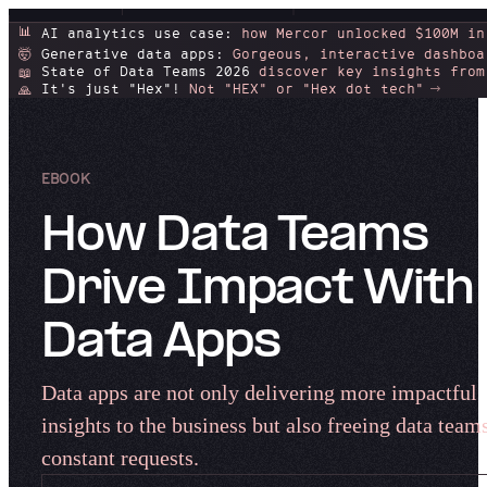
📊
AI analytics use case:
how Mercor unlocked $100M in
Generative data apps:
Gorgeous, interactive dashboa
🤯
State of Data Teams 2026
discover key insights from
📖
It's just "Hex"!
Not "HEX" or "Hex dot tech"
🙏
EBOOK
How Data Teams
Drive Impact With
Data Apps​​​​‌ ‍ ​‍​‍‌‍ ‌ ​‍‌‍‍‌‌‍‌ ‌‍‍‌‌‍ ‍​‍​‍​ ‍‍​‍​‍‌ ​ ‌‍​‌‌‍ ‍‌‍‍‌‌ ‌​‌ ‍‌​‍ ‍‌‍‍‌‌‍ ​‍​‍​‍ ​​‍​‍‌‍‍​‌ ​‍‌‍‌‌‌‍‌‍​‍​‍​ ‍‍​‍​‍‌‍‍​‌ ‌​‌ ‌​‌ ​​‌ ​ ​ ‍‍​‍ ​‍ ‌‍‍​‌‍‌‌‌ ‍​​‍ ‌‌ ‌ ‌‍‌‌‌‍​‍‌ ​ ‌‍‍‌‌ ‌​‌‍‌‌​‍ ‍‌ ​ ‌‍​‌‌‍ ‍‌‍‍‌‌ ‌​‌ ‍‌​‍ ‍‌ ​ ‌ ‌​‌ ‌‌‌‍‌​‌‍‍‌‌‍ ​‍ ‌‍‍‌‌‍ ‍‌ ‌​‌‍‌‌‌‍ ‍‌ ‌​​‍ ‌‍‌‌‌‍‌​‌‍‍‌‌ ‌​​‍ ‌‍ ‌‌‍ ‌‍‌​‌‍‌‌​ ‌‌ ​​‌ ​‍‌‍‌‌‌ ​ ‌‍‌‌‌‍ ‍‌ ‌​‌‍​‌‌ ‌​‌‍‍‌‌‍ ‌‍ ‍​ ‍ ‌‍‍‌‌‍‌​​ ‌‌‌‍​‌‍‌‌‌‍‍‍‌‌​‌‌​​‌​ ​‌‌‌‍‍‌‌‌‌‌‍‍​‌​‌‌‌‌​‌‌‍​ ‌​‌‌‌​​ ‌​ ‌​ ​‌​‌ ‌ ​​‌‍‍ ‌‍ ‌‌‍‌‌‍‌‌​ ‍ ‌ ‌​‌ ‍‌‌ ​​‌‍‌‌​ ‌‌‍‌ ‌‍​‌‌ ‌​‌‍‌‌‌‍‌​‌​​ ‌‍ ‌‍ ‍‌ ‌​‌‍‌‌‌‍ ‍‌ ‌​​ ‍ ‌ ​​‌‍​‌‌ ‌​‌‍‍​​ ‌‌ ‌​‌‍‍‌‌ ‌​‌‍ ​‌‍‌‌​ ‌‍​‍‌‍​‌‌ ​ ‌‍‌‌‌‌‌‌‌ ​‍‌‍ ​​ ‌‌‍‍​‌ ‌​‌ ‌​‌ ​​‌ ​ ​‍‌‌​ ​ ‌​​‌​‍‌‌​ ​‍‌​‌‍​‍‌‌​ ​‍‌​‌‍‌‍‍​‌‍‌‌‌ ‍​​‍ ‌‌ ‌ ‌‍‌‌‌‍​‍‌ ​ ‌‍‍‌‌ ‌​‌‍‌‌​‍ ‍‌ ​ ‌‍​‌‌‍ ‍‌‍‍‌‌ ‌​‌ ‍‌​‍ ‍‌ ​ ‌ ‌​‌ ‌‌‌‍‌​‌‍‍‌‌‍ ​‍‌‍‌‍‍‌‌‍‌​​ ‌‌‌‍​‌‍‌‌‌‍‍‍‌‌​‌‌​​‌​ ​‌‌‌‍‍‌‌‌‌‌‍‍​‌​‌‌‌‌​‌‌‍​ ‌​‌‌‌​​ ‌​ ‌​ ​‌​‌ ‌ ​​‌‍‍ ‌‍ ‌‌‍‌‌‍‌‌​‍‌‍‌ ‌​‌ ‍‌‌ ​​‌‍‌‌​ ‌‌‍‌ ‌‍​‌‌ ‌​‌‍‌‌‌‍‌​‌​​ ‌‍ ‌‍ ‍‌ ‌​‌‍‌‌‌‍ ‍‌ ‌​​‍‌‍‌ ​​‌‍​‌‌ ‌​‌‍‍​​ ‌‌ ‌​‌‍‍‌‌ ‌​‌‍ ​‌‍‌‌​‍‌‍‌ ​​‌‍‌‌‌ ​‍‌ ​ ‌ ​​‌‍‌‌‌‍​ ‌ ‌​‌‍‍‌‌ ‌‍‌‍‌‌​ ‌‌ ​​‌ ‌‌‌‍​‍‌‍ ​‌‍‍‌‌ ​ ‌‍‍​‌‍‌‌‌‍‌​​‍​‍‌ ‌
Data apps are not only delivering more impactful
insights to the business but also freeing data team
constant requests. ​​​​‌ ‍ ​‍​‍‌‍ ‌ ​‍‌‍‍‌‌‍‌ ‌‍‍‌‌‍ ‍​‍​‍​ ‍‍​‍​‍‌ ​ ‌‍​‌‌‍ ‍‌‍‍‌‌ ‌​‌ ‍‌​‍ ‍‌‍‍‌‌‍ ​‍​‍​‍ ​​‍​‍‌‍‍​‌ ​‍‌‍‌‌‌‍‌‍​‍​‍​ ‍‍​‍​‍‌‍‍​‌ ‌​‌ ‌​‌ ​​‌ ​ ​ ‍‍​‍ ​‍ ‌‍‍​‌‍‌‌‌ ‍​​‍ ‌‌ ‌ ‌‍‌‌‌‍​‍‌ ​ ‌‍‍‌‌ ‌​‌‍‌‌​‍ ‍‌ ​ ‌‍​‌‌‍ ‍‌‍‍‌‌ ‌​‌ ‍‌​‍ ‍‌ ​ ‌ ‌​‌ ‌‌‌‍‌​‌‍‍‌‌‍ ​‍ ‌‍‍‌‌‍ ‍‌ ‌​‌‍‌‌‌‍ ‍‌ ‌​​‍ ‌‍‌‌‌‍‌​‌‍‍‌‌ ‌​​‍ ‌‍ ‌‌‍ ‌‍‌​‌‍‌‌​ ‌‌ ​​‌ ​‍‌‍‌‌‌ ​ ‌‍‌‌‌‍ ‍‌ ‌​‌‍​‌‌ ‌​‌‍‍‌‌‍ ‌‍ ‍​ ‍ ‌‍‍‌‌‍‌​​ ‌‌‌‍​‌‍‌‌‌‍‍‍‌‌​‌‌​​‌​ ​‌‌‌‍‍‌‌‌‌‌‍‍​‌​‌‌‌‌​‌‌‍​ ‌​‌‌‌​​ ‌​ ‌​ ​‌​‌ ‌ ​​‌‍‍ ‌‍ ‌‌‍‌‌‍‌‌​ ‍ ‌ ‌​‌ ‍‌‌ ​​‌‍‌‌​ ‌‌‍‌ ‌‍​‌‌ ‌​‌‍‌‌‌‍‌​‌​​ ‌‍ ‌‍ ‍‌ ‌​‌‍‌‌‌‍ ‍‌ ‌​​ ‍ ‌ ​​‌‍​‌‌ ‌​‌‍‍​​ ‌‌‍‌​‌‍‌‌‌ ​ ‌‍​ ‌ ​‍‌‍‍‌‌ ​​‌ ‌​‌‍‍‌‌‍ ‌‍ ‍​ ‌‍​‍‌‍​‌‌ ​ ‌‍‌‌‌‌‌‌‌ ​‍‌‍ ​​ ‌‌‍‍​‌ ‌​‌ ‌​‌ ​​‌ ​ ​‍‌‌​ ​ ‌​​‌​‍‌‌​ ​‍‌​‌‍​‍‌‌​ ​‍‌​‌‍‌‍‍​‌‍‌‌‌ ‍​​‍ ‌‌ ‌ ‌‍‌‌‌‍​‍‌ ​ ‌‍‍‌‌ ‌​‌‍‌‌​‍ ‍‌ ​ ‌‍​‌‌‍ ‍‌‍‍‌‌ ‌​‌ ‍‌​‍ ‍‌ ​ ‌ ‌​‌ ‌‌‌‍‌​‌‍‍‌‌‍ ​‍‌‍‌‍‍‌‌‍‌​​ ‌‌‌‍​‌‍‌‌‌‍‍‍‌‌​‌‌​​‌​ ​‌‌‌‍‍‌‌‌‌‌‍‍​‌​‌‌‌‌​‌‌‍​ ‌​‌‌‌​​ ‌​ ‌​ ​‌​‌ ‌ ​​‌‍‍ ‌‍ ‌‌‍‌‌‍‌‌​‍‌‍‌ ‌​‌ ‍‌‌ ​​‌‍‌‌​ ‌‌‍‌ ‌‍​‌‌ ‌​‌‍‌‌‌‍‌​‌​​ ‌‍ ‌‍ ‍‌ ‌​‌‍‌‌‌‍ ‍‌ ‌​​‍‌‍‌ ​​‌‍​‌‌ ‌​‌‍‍​​ ‌‌‍‌​‌‍‌‌‌ ​ ‌‍​ ‌ ​‍‌‍‍‌‌ ​​‌ ‌​‌‍‍‌‌‍ ‌‍ ‍​‍‌‍‌ ​​‌‍‌‌‌ ​‍‌ ​ ‌ ​​‌‍‌‌‌‍​ ‌ ‌​‌‍‍‌‌ ‌‍‌‍‌‌​ ‌‌ ​​‌ ‌‌‌‍​‍‌‍ ​‌‍‍‌‌ ​ ‌‍‍​‌‍‌‌‌‍‌​​‍​‍‌ ‌