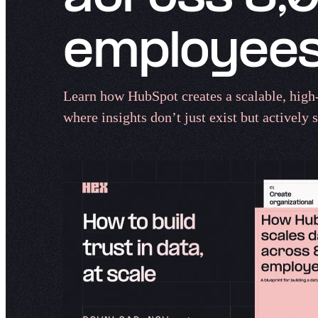
employees​​​​‌ ‍ ​‍​‍‌‍ ‌ ​‍‌‍‍‌‌‍‌ ‌‍‍‌‌‍ ‍​‍​‍​ ‍‍​‍​‍‌ ​ ‌‍​‌‌‍ ‍‌‍‍‌‌ ‌​‌ ‍‌​‍ ‍‌‍‍‌‌‍ ​‍​‍​‍ ​​‍​‍‌‍‍​‌ ​‍‌‍‌‌‌‍‌‍​‍​‍​ ‍‍​‍​‍‌‍‍​‌ ‌​‌ ‌​‌ ​​‌ ​ ​ ‍‍​‍ ​‍ ‌‍‍​‌‍‌‌‌ ‍​​‍ ‌‌ ‌ ‌‍‌‌‌‍​‍‌ ​ ‌‍‍‌‌ ‌​‌‍‌‌​‍ ‍‌ ​ ‌‍​‌‌‍ ‍‌‍‍‌‌ ‌​‌ ‍‌​‍ ‍‌ ​ ‌ ‌​‌ ‌‌‌‍‌​‌‍‍‌‌‍ ​‍ ‌‍‍‌‌‍ ‍‌ ‌​‌‍‌‌‌‍ ‍‌ ‌​​‍ ‌‍‌‌‌‍‌​‌‍‍‌‌ ‌​​‍ ‌‍ ‌‌‍ ‌‍‌​‌‍‌‌​ ‌‌ ​​‌ ​‍‌‍‌‌‌ ​ ‌‍‌‌‌‍ ‍‌ ‌​‌‍​‌‌ ‌​‌‍‍‌‌‍ ‌‍ ‍​ ‍ ‌‍‍‌‌‍‌​​ ‌‌​​‍‌‍‌​‌​ ‌‌‌‌​ ​​‌‌‌‌​ ​​‌ ‍​‌​‌‍‌​​‍‌ ‍​‌​‌‍‌‍‌‌‌‍ ‍‌​​ ‌‌‌​‌​ ‌‌‌‍​‌​​‍​ ​‍‌​‍​‌‌‍‍​ ‍ ‌ ‌​‌ ‍‌‌ ​​‌‍‌‌​ ‌‌‍‌ ‌‍​‌‌ ‌​‌‍‌‌‌‍‌​‌​​ ‌‍ ‌‍ ‍‌ ‌​‌‍‌‌‌‍ ‍‌ ‌​​ ‍ ‌ ​​‌‍​‌‌ ‌​‌‍‍​​ ‌‌ ‌​‌‍‍‌‌ ‌​‌‍ ​‌‍‌‌​ ‌‍​‍‌‍​‌‌ ​ ‌‍‌‌‌‌‌‌‌ ​‍‌‍ ​​ ‌‌‍‍​‌ ‌​‌ ‌​‌ ​​‌ ​ ​‍‌‌​ ​ ‌​​‌​‍‌‌​ ​‍‌​‌‍​‍‌‌​ ​‍‌​‌‍‌‍‍​‌‍‌‌‌ ‍​​‍ ‌‌ ‌ ‌‍‌‌‌‍​‍‌ ​ ‌‍‍‌‌ ‌​‌‍‌‌​‍ ‍‌ ​ ‌‍​‌‌‍ ‍‌‍‍‌‌ ‌​‌ ‍‌​‍ ‍‌ ​ ‌ ‌​‌ ‌‌‌‍‌​‌‍‍‌‌‍ ​‍‌‍‌‍‍‌‌‍‌​​ ‌‌​​‍‌‍‌​‌​ ‌‌‌‌​ ​​‌‌‌‌​ ​​‌ ‍​‌​‌‍‌​​‍‌ ‍​‌​‌‍‌‍‌‌‌‍ ‍‌​​ ‌‌‌​‌​ ‌‌‌‍​‌​​‍​ ​‍‌​‍​‌‌‍‍​‍‌‍‌ ‌​‌ ‍‌‌ ​​‌‍‌‌​ ‌‌‍‌ ‌‍​‌‌ ‌​‌‍‌‌‌‍‌​‌​​ ‌‍ ‌‍ ‍‌ ‌​‌‍‌‌‌‍ ‍‌ ‌​​‍‌‍‌ ​​‌‍​‌‌ ‌​‌‍‍​​ ‌‌ ‌​‌‍‍‌‌ ‌​‌‍ ​‌‍‌‌​‍‌‍‌ ​​‌‍‌‌‌ ​‍‌ ​ ‌ ​​‌‍‌‌‌‍​ ‌ ‌​‌‍‍‌‌ ‌‍‌‍‌‌​ ‌‌ ​​‌ ‌‌‌‍​‍‌‍
Learn how HubSpot creates a scalable, high
where insights don’t just exist but actively shape decisions.​​​​‌ ‍ ​‍​‍‌‍ ‌ ​‍‌‍‍‌‌‍‌ ‌‍‍‌‌‍ ‍​‍​‍​ ‍‍​‍​‍‌ ​ ‌‍​‌‌‍ ‍‌‍‍‌‌ ‌​‌ ‍‌​‍ ‍‌‍‍‌‌‍ ​‍​‍​‍ ​​‍​‍‌‍‍​‌ ​‍‌‍‌‌‌‍‌‍​‍​‍​ ‍‍​‍​‍‌‍‍​‌ ‌​‌ ‌​‌ ​​‌ ​ ​ ‍‍​‍ ​‍ ‌‍‍​‌‍‌‌‌ ‍​​‍ ‌‌ ‌ ‌‍‌‌‌‍​‍‌ ​ ‌‍‍‌‌ ‌​‌‍‌‌​‍ ‍‌ ​ ‌‍​‌‌‍ ‍‌‍‍‌‌ ‌​‌ ‍‌​‍ ‍‌ ​ ‌ ‌​‌ ‌‌‌‍‌​‌‍‍‌‌‍ ​‍ ‌‍‍‌‌‍ ‍‌ ‌​‌‍‌‌‌‍ ‍‌ ‌​​‍ ‌‍‌‌‌‍‌​‌‍‍‌‌ ‌​​‍ ‌‍ ‌‌‍ ‌‍‌​‌‍‌‌​ ‌‌ ​​‌ ​‍‌‍‌‌‌ ​ ‌‍‌‌‌‍ ‍‌ ‌​‌‍​‌‌ ‌​‌‍‍‌‌‍ ‌‍ ‍​ ‍ ‌‍‍‌‌‍‌​​ ‌‌​​‍‌‍‌​‌​ ‌‌‌‌​ ​​‌‌‌‌​ ​​‌ ‍​‌​‌‍‌​​‍‌ ‍​‌​‌‍‌‍‌‌‌‍ ‍‌​​ ‌‌‌​‌​ ‌‌‌‍​‌​​‍​ ​‍‌​‍​‌‌‍‍​ ‍ ‌ ‌​‌ ‍‌‌ ​​‌‍‌‌​ ‌‌‍‌ ‌‍​‌‌ ‌​‌‍‌‌‌‍‌​‌​​ ‌‍ ‌‍ ‍‌ ‌​‌‍‌‌‌‍ ‍‌ ‌​​ ‍ ‌ ​​‌‍​‌‌ ‌​‌‍‍​​ ‌‌‍‌​‌‍‌‌‌ ​ ‌‍​ ‌ ​‍‌‍‍‌‌ ​​‌ ‌​‌‍‍‌‌‍ ‌‍ ‍​ ‌‍​‍‌‍​‌‌ ​ ‌‍‌‌‌‌‌‌‌ ​‍‌‍ ​​ ‌‌‍‍​‌ ‌​‌ ‌​‌ ​​‌ ​ ​‍‌‌​ ​ ‌​​‌​‍‌‌​ ​‍‌​‌‍​‍‌‌​ ​‍‌​‌‍‌‍‍​‌‍‌‌‌ ‍​​‍ ‌‌ ‌ ‌‍‌‌‌‍​‍‌ ​ ‌‍‍‌‌ ‌​‌‍‌‌​‍ ‍‌ ​ ‌‍​‌‌‍ ‍‌‍‍‌‌ ‌​‌ ‍‌​‍ ‍‌ ​ ‌ ‌​‌ ‌‌‌‍‌​‌‍‍‌‌‍ ​‍‌‍‌‍‍‌‌‍‌​​ ‌‌​​‍‌‍‌​‌​ 