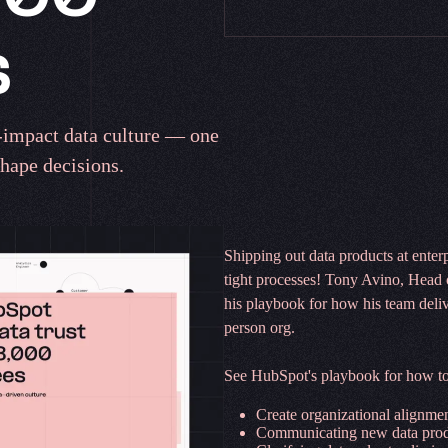
 ​‌‍‍‌‌ ​ ‌‍‍​‌‍‌‌‌‍‌​​‍​‍‌ ‌
-impact data culture — one
‌‌‌‌​ ​​‌‌‌‌​ ​​‌ ‍​‌​‌‍‌​​‍‌ ‍​‌​‌‍‌‍‌‌‌‍ ‍‌​​ ‌‌‌​‌​ ‌‌‌‍​‌​​‍​ ​‍‌​‍​‌‌‍‍​‍‌‍‌ ‌​‌ ‍‌‌ ​​‌‍‌‌​ ‌‌‍‌ ‌‍​‌‌ ‌​‌‍‌‌‌‍‌​‌​​ ‌‍ ‌‍ ‍‌ ‌​‌‍‌‌‌‍ ‍‌ ‌​​‍‌‍‌ ​​‌‍​‌‌ ‌​‌‍‍​​ ‌‌‍‌​‌‍‌‌‌ ​ ‌‍​ ‌ ​‍‌‍‍‌‌ ​​‌ ‌​‌‍‍‌‌‍ ‌‍ ‍​‍‌‍‌ ​​‌‍‌‌‌ ​‍‌ ​ ‌ ​​‌‍‌‌‌‍​ ‌ ‌​‌‍‍‌‌ ‌‍‌‍‌‌​ ‌‌ ​​‌ ‌‌‌‍​‍‌‍ ​‌‍‍‌‌ ​ ‌‍‍​‌‍‌‌‌‍‌​​‍​‍‌ ‌
Shipping out data products at enter
tight processes! Tony Avino, Head 
his playbook for how his team delive
person org.
See HubSpot's playbook for how to:​​​​‌ ‍ ​‍​‍‌‍ ‌ ​‍‌‍‍‌‌‍‌ ‌‍‍‌‌‍ ‍​‍​‍​ ‍‍​‍​‍‌ ​ ‌‍​‌‌‍ ‍‌‍‍‌‌ ‌​‌ ‍‌​‍ ‍‌‍‍‌‌‍ ​‍​‍​‍ ​​‍​‍‌‍‍​‌ ​‍‌‍‌‌‌‍‌‍​‍​‍​ ‍‍​‍​‍‌‍‍​‌ ‌​‌ ‌​‌ ​​‌ ​ ​ ‍‍​‍ ​‍ ‌‍‍​‌‍‌‌‌ ‍​​‍ ‌‌ ‌ ‌‍‌‌‌‍​‍‌ ​ ‌‍‍‌‌ ‌​‌‍‌‌​‍ ‍‌ ​ ‌‍​‌‌‍ ‍‌‍‍‌‌ ‌​‌ ‍‌​‍ ‍‌ ​ ‌ ‌​‌ ‌‌‌‍‌​‌‍‍‌‌‍ ​‍ ‌‍‍‌‌‍ ‍‌ ‌​‌‍‌‌‌‍ ‍‌ ‌​​‍ ‌‍‌‌‌‍‌​‌‍‍‌‌ ‌​​‍ ‌‍ ‌‌‍ ‌‍‌​‌‍‌‌​ ‌‌ ​​‌ ​‍‌‍‌‌‌ ​ ‌‍‌‌‌‍ ‍‌ ‌​‌‍​‌‌ ‌​‌‍‍‌‌‍ ‌‍ ‍​ ‍ ‌‍‍‌‌‍‌​​ ‌‌​​‍‌‍‌​‌​ ‌‌‌‌​ ​​‌‌‌‌​ ​​‌ ‍​‌​‌‍‌​​‍‌ ‍​‌​‌‍‌‍‌‌‌‍ ‍‌​​ ‌‌‌​‌​ ‌‌‌‍​‌​​‍​ ​‍‌​‍​‌‌‍‍​ ‍ ‌ ‌​‌ ‍‌‌ ​​‌‍‌‌​ ‌‌‍‌ ‌‍​‌‌ ‌​‌‍‌‌‌‍‌​‌​​ ‌‍ ‌‍ ‍‌ ‌​‌‍‌‌‌‍ ‍‌ ‌​​ ‍ ‌ ​​‌‍​‌‌ ‌​‌‍‍​​ ‌‌ ​‍‌‍‌‌‌ ​ ‌‍ ‌ ‌‌‌ ​‍‌‍​ ‌‍‌‌‌‌‌​‌‍‌‌‌ ‍​‌ ‌​​‍‌‌​ ‌‌‌​​‍‌‌ ‌‍‍ ‌‍‌‌‌ ‍‌​‍‌‌​ ​ ‌​‌​​‍‌‌​ ​ ‌​‌​​‍‌‌​ ​‍​ ​‍​ ‌​‌‍​‌​ ​‌‌‍​ ​ ‌​‌‍‌‍​ ​ ​ ‍‌‌‍​ ‌‍​‌​ ​ ​ ‍​​‍‌‌​ ​‍​ ​‍​‍‌‌​ ‌‌‌​‌​​‍ ‍‌‍​ ‌‍‍​‌‍‍‌‌‍ ​‌‍‌​‌ ​‍‌‍‌‌‌‍ ‍​‍‌‌​ ‌‌‌​​‍‌‌ ‌‍‍ ‌‍‌‌‌ ‍‌​‍‌‌​ ​ ‌​‌​​‍‌‌​ ​ ‌​‌​​‍‌‌​ ​‍​ ​‍​ ​‌‌‍‌‌​ ‌‍​ ​ ​ ‌​‌‍‌‌​ ​ ​ ‌‍​ ​​​ ‍‌​ ‍​‌‍‌‌​‍‌‌​ ​‍​ ​‍​‍‌‌​ ‌‌‌​‌​​‍ ‍‌ ‌​‌‍‌‌‌ ‍​‌ ‌​​ ‌‍​‍‌‍​‌‌ ​ ‌‍‌‌‌‌‌‌‌ ​‍‌‍ ​​ ‌‌‍‍​‌ ‌​‌ ‌​‌ ​​‌ ​ ​‍‌‌​ ​ ‌​​‌​‍‌‌​ ​‍‌​‌‍​‍‌‌​ ​‍‌​‌‍‌‍‍​‌‍‌‌‌ ‍​​‍ ‌‌ ‌ ‌‍‌‌‌‍​‍‌ ​ ‌‍‍‌‌ ‌​‌‍‌‌​‍ ‍‌ ​ ‌‍​‌‌‍ ‍‌‍‍‌‌ ‌​‌ ‍‌​‍ ‍‌ ​ ‌ ‌​‌ ‌‌‌‍‌​‌‍‍‌‌‍ ​‍‌‍‌‍‍‌‌‍‌​​ ‌‌​​‍‌‍‌​‌​ ‌‌‌‌​ ​​‌‌‌‌​ ​​‌ ‍​‌​‌‍‌​​‍‌ ‍​‌​‌‍‌‍‌‌‌‍ ‍‌​​ ‌‌‌​‌​ ‌‌‌‍​‌​​‍​ ​‍‌​‍​‌‌‍‍​‍‌‍‌ ‌​‌ ‍‌‌ ​​‌‍‌‌​ ‌‌‍‌ ‌‍​‌‌ ‌​‌‍‌‌‌‍‌​‌​​ ‌‍ ‌‍ ‍‌ ‌​‌‍‌‌‌‍ ‍‌ ‌​​‍‌‍‌ ​​‌‍​‌‌ ‌​‌‍‍​​ ‌‌ ​‍‌‍‌‌‌ ​ ‌‍ ‌ ‌‌‌ ​‍‌‍​ ‌‍‌‌‌‌‌​‌‍‌‌‌ ‍​‌ ‌​​‍‌‌​ ‌‌‌​​‍‌‌ ‌‍‍ ‌‍‌‌‌ ‍‌​‍‌‌​ ​ ‌​‌​​‍‌‌​ ​ ‌​‌​​‍‌‌​ ​‍​ ​‍​ ‌​‌‍​‌​ ​‌‌‍​ ​ ‌​‌‍‌‍​ ​ ​ ‍‌‌‍​ ‌‍​‌​ ​ ​ ‍​​‍‌‌​ ​‍​ ​‍​‍‌‌​ ‌‌‌​‌​​‍ ‍‌‍​ ‌‍‍​‌‍‍‌‌‍ ​‌‍‌​‌ ​‍‌‍‌‌‌‍ ‍​‍‌‌​ ‌‌‌​​‍‌‌ ‌‍‍ ‌‍‌‌‌ ‍‌​‍‌‌​ ​ ‌​‌​​‍‌‌​ ​ ‌​‌​​‍‌‌​ ​‍​ ​‍​ ​‌‌‍‌‌​ ‌‍​ ​ ​ ‌​‌‍‌‌​ ​ ​ ‌‍​ ​​​ ‍‌​ ‍​‌‍‌‌​‍‌‌​ ​‍​ ​‍​‍‌‌​ ‌‌‌​‌​​‍ ‍‌ ‌​‌‍‌‌‌ ‍​‌ ‌​​‍‌‍‌ ​​‌‍‌‌‌ ​‍‌ ​ ‌ ​​‌‍‌‌‌‍​ ‌ ‌​‌‍‍‌‌ ‌‍‌‍‌
Create organizational alignment around data​​​​‌ ‍ ​‍​‍‌‍ ‌ ​‍‌‍‍‌‌‍‌ ‌‍‍‌‌‍ ‍​‍​‍​ ‍‍​‍​‍‌ ​ ‌‍​‌‌‍ ‍‌‍‍‌‌ ‌​‌ ‍‌​‍ ‍‌‍‍‌‌‍ ​‍​‍​‍ ​​‍​‍‌‍‍​‌ ​‍‌‍‌‌‌‍‌‍​‍​‍​ ‍‍​‍​‍‌‍‍​‌ ‌​‌ ‌​‌ ​​‌ ​ ​ ‍‍​‍ ​‍ ‌‍‍​‌‍‌‌‌ ‍​​‍ ‌‌ ‌ ‌‍‌‌‌‍​‍‌ ​ ‌‍‍‌‌ ‌​‌‍‌‌​‍ ‍‌ ​ ‌‍​‌‌‍ ‍‌‍‍‌‌ ‌​‌ ‍‌​‍ ‍‌ ​ ‌ ‌​‌ ‌‌‌‍‌​‌‍‍‌‌‍ ​‍ ‌‍‍‌‌‍ ‍‌ ‌​‌‍‌‌‌‍ ‍‌ ‌​​‍ ‌‍‌‌‌‍‌​‌‍‍‌‌ ‌​​‍ ‌‍ ‌‌‍ ‌‍‌​‌‍‌‌​ ‌‌ ​​‌ ​‍‌‍‌‌‌ ​ ‌‍‌‌‌‍ ‍‌ ‌​‌‍​‌‌ ‌​‌‍‍‌‌‍ ‌‍ ‍​ ‍ ‌‍‍‌‌‍‌​​ ‌‌​​‍‌‍‌​‌​ ‌‌‌‌​ ​​‌‌‌‌​ ​​‌ ‍​‌​‌‍‌​​‍‌ ‍​‌​‌‍‌‍‌‌‌‍ ‍‌​​ ‌‌‌​‌​ ‌‌‌‍​‌​​‍​ ​‍‌​‍​‌‌‍‍​ ‍ ‌ ‌​‌ ‍‌‌ ​​‌‍‌‌​ ‌‌‍‌ ‌‍​‌‌ ‌​‌‍‌‌‌‍‌​‌​​ ‌‍ ‌‍ ‍‌ ‌​‌‍‌‌‌‍ ‍‌ ‌​​ ‍ ‌ ​​‌‍​‌‌ ‌​‌‍‍​​ ‌‌ ​‍‌‍‌‌‌ ​ ‌‍ ‌ ‌‌‌ ​‍‌‍​ ‌‍‌‌‌‌‌​‌‍‌‌‌ ‍​‌ ‌​​‍‌‌​ ‌‌‌​​‍‌‌ ‌‍‍ ‌‍‌‌‌ ‍‌​‍‌‌​ ​ ‌​‌​​‍‌‌​ ​ ‌​‌​​‍‌‌​ ​‍​ ​‍‌‍‌‍‌‍​‌​ ​​​ ‌‍‌‍‌‍​ ‍​​ ​‍‌‍‌‍​ ‍​​ ‌‌‌‍​ ​ ‌‌​‍‌‌​ ​‍​ ​‍​‍‌‌​ ‌‌‌​‌​​‍ ‍‌‍​ ‌‍‍​‌‍‍‌‌‍ ​‌‍‌​‌ ​‍‌‍‌‌‌‍ ‍​‍‌‌​ ‌‌‌​​‍‌‌ ‌‍‍ ‌‍‌‌‌ ‍‌​‍‌‌​ ​ ‌​‌​​‍‌‌​ ​ ‌​‌​​‍‌‌​ ​‍​ ​‍​ ‌‍​ ‍​​ ‌‌‌‍​ ​ ‌‌​ ​‍‌‍‌‌‌‍​‍‌‍​‌​ ​ ​ ‌‌‌‍‌‌​‍‌‌​ ​‍​ ​‍​‍‌‌​ ‌‌‌​‌​​‍ ‍‌ ‌​‌‍‌‌‌ ‍​‌ ‌​​ ‌‍​‍‌‍​‌‌ ​ ‌‍‌‌‌‌‌‌‌ ​‍‌‍ ​​ ‌‌‍‍​‌ ‌​‌ ‌​‌ ​​‌ ​ ​‍‌‌​ ​ ‌​​‌​‍‌‌​ ​‍‌​‌‍​‍‌‌​ ​‍‌​‌‍‌‍‍​‌‍‌‌‌ ‍​​‍ ‌‌ ‌ ‌‍‌‌‌‍​‍‌ ​ ‌‍‍‌‌ ‌​‌‍‌‌​‍ ‍‌ ​ ‌‍​‌‌‍ ‍‌‍‍‌‌ ‌​‌ ‍‌​‍ ‍‌ ​ ‌ ‌​‌ ‌‌‌‍‌​‌‍‍‌‌‍ ​‍‌‍‌‍‍‌‌‍‌​​ ‌‌​​‍‌‍‌​‌​ ‌‌‌‌​ ​​‌‌‌‌​ ​​‌ ‍​‌​‌‍‌​​‍‌ ‍​‌​‌‍‌‍‌‌‌‍ ‍‌​​ ‌‌‌​‌​ ‌‌‌‍​‌​​‍​ ​‍‌​‍
Communicating new data products that drive usage​​​​‌ ‍ ​‍​‍‌‍ ‌ ​‍‌‍‍‌‌‍‌ ‌‍‍‌‌‍ ‍​‍​‍​ ‍‍​‍​‍‌ ​ ‌‍​‌‌‍ ‍‌‍‍‌‌ ‌​‌ ‍‌​‍ ‍‌‍‍‌‌‍ ​‍​‍​‍ ​​‍​‍‌‍‍​‌ ​‍‌‍‌‌‌‍‌‍​‍​‍​ ‍‍​‍​‍‌‍‍​‌ ‌​‌ ‌​‌ ​​‌ ​ ​ ‍‍​‍ ​‍ ‌‍‍​‌‍‌‌‌ ‍​​‍ ‌‌ ‌ ‌‍‌‌‌‍​‍‌ ​ ‌‍‍‌‌ ‌​‌‍‌‌​‍ ‍‌ ​ ‌‍​‌‌‍ ‍‌‍‍‌‌ ‌​‌ ‍‌​‍ ‍‌ ​ ‌ ‌​‌ ‌‌‌‍‌​‌‍‍‌‌‍ ​‍ ‌‍‍‌‌‍ ‍‌ ‌​‌‍‌‌‌‍ ‍‌ ‌​​‍ ‌‍‌‌‌‍‌​‌‍‍‌‌ ‌​​‍ ‌‍ ‌‌‍ ‌‍‌​‌‍‌‌​ ‌‌ ​​‌ ​‍‌‍‌‌‌ ​ ‌‍‌‌‌‍ ‍‌ ‌​‌‍​‌‌ ‌​‌‍‍‌‌‍ ‌‍ ‍​ ‍ ‌‍‍‌‌‍‌​​ ‌‌​​‍‌‍‌​‌​ ‌‌‌‌​ ​​‌‌‌‌​ ​​‌ ‍​‌​‌‍‌​​‍‌ ‍​‌​‌‍‌‍‌‌‌‍ ‍‌​​ ‌‌‌​‌​ ‌‌‌‍​‌​​‍​ ​‍‌​‍​‌‌‍‍​ ‍ ‌ ‌​‌ ‍‌‌ ​​‌‍‌‌​ ‌‌‍‌ ‌‍​‌‌ ‌​‌‍‌‌‌‍‌​‌​​ ‌‍ ‌‍ ‍‌ ‌​‌‍‌‌‌‍ ‍‌ ‌​​ ‍ ‌ ​​‌‍​‌‌ ‌​‌‍‍​​ ‌‌ ​‍‌‍‌‌‌ ​ ‌‍ ‌ ‌‌‌ ​‍‌‍​ ‌‍‌‌‌‌‌​‌‍‌‌‌ ‍​‌ ‌​​‍‌‌​ ‌‌‌​​‍‌‌ ‌‍‍ ‌‍‌‌‌ ‍‌​‍‌‌​ ​ ‌​‌​​‍‌‌​ ​ ‌​‌​​‍‌‌​ ​‍​ ​‍​ ‍​​ ‌‍​ ​‍​ ​ ‌‍​‍‌‍​‌​ ​ ​ ‌ ‌‍‌​​ ‌‌​ ​​​ ‍​​‍‌‌​ ​‍​ ​‍​‍‌‌​ ‌‌‌​‌​​‍ ‍‌‍​ ‌‍‍​‌‍‍‌‌‍ ​‌‍‌​‌ ​‍‌‍‌‌‌‍ ‍​‍‌‌​ ‌‌‌​​‍‌‌ ‌‍‍ ‌‍‌‌‌ ‍‌​‍‌‌​ ​ ‌​‌​​‍‌‌​ ​ ‌​‌​​‍‌‌​ ​‍​ ​‍​ ‌​‌‍‌​‌‍‌‌​ ​‌​ ‍​‌‍​‍‌‍​‌​ ‌​‌‍‌​​ ‌​​ ​‍​ ‌ ​‍‌‌​ ​‍​ ​‍​‍‌‌​ ‌‌‌​‌​​‍ ‍‌ ‌​‌‍‌‌‌ ‍​‌ ‌​​ ‌‍​‍‌‍​‌‌ ​ ‌‍‌‌‌‌‌‌‌ ​‍‌‍ ​​ ‌‌‍‍​‌ ‌​‌ ‌​‌ ​​‌ ​ ​‍‌‌​ ​ ‌​​‌​‍‌‌​ ​‍‌​‌‍​‍‌‌​ ​‍‌​‌‍‌‍‍​‌‍‌‌‌ ‍​​‍ ‌‌ 