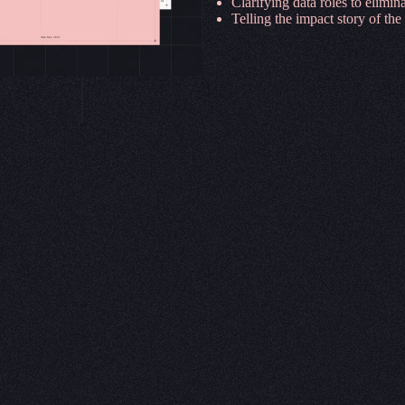
Clarifying data roles to eliminate confusion​​​​‌ ‍ ​‍​‍‌‍ ‌ ​‍‌‍‍‌‌‍‌ ‌‍‍‌‌‍ ‍​‍​‍​ ‍‍​‍​‍‌ ​ ‌‍​‌‌‍ ‍‌‍‍‌‌ ‌​‌ ‍‌​‍ ‍‌‍‍‌‌‍ ​‍​‍​‍ ​​‍​‍‌‍‍​‌ ​‍‌‍‌‌‌‍‌‍​‍​‍​ ‍‍​‍​‍‌‍‍​‌ ‌​‌ ‌​‌ ​​‌ ​ ​ ‍‍​‍ ​‍ ‌‍‍​‌‍‌‌‌ ‍​​‍ ‌‌ ‌ ‌‍‌‌‌‍​‍‌ ​ ‌‍‍‌‌ ‌​‌‍‌‌​‍ ‍‌ ​ ‌‍​‌‌‍ ‍‌‍‍‌‌ ‌​‌ ‍‌​‍ ‍‌ ​ ‌ ‌​‌ ‌‌‌‍‌​‌‍‍‌‌‍ ​‍ ‌‍‍‌‌‍ ‍‌ ‌​‌‍‌‌‌‍ ‍‌ ‌​​‍ ‌‍‌‌‌‍‌​‌‍‍‌‌ ‌​​‍ ‌‍ ‌‌‍ ‌‍‌​‌‍‌‌​ ‌‌ ​​‌ ​‍‌‍‌‌‌ ​ ‌‍‌‌‌‍ ‍‌ ‌​‌‍​‌‌ ‌​‌‍‍‌‌‍ ‌‍ ‍​ ‍ ‌‍‍‌‌‍‌​​ ‌‌​​‍‌‍‌​‌​ ‌‌‌‌​ ​​‌‌‌‌​ ​​‌ ‍​‌​‌‍‌​​‍‌ ‍​‌​‌‍‌‍‌‌‌‍ ‍‌​​ ‌‌‌​‌​ ‌‌‌‍​‌​​‍​ ​‍‌​‍​‌‌‍‍​ ‍ ‌ ‌​‌ ‍‌‌ ​​‌‍‌‌​ ‌‌‍‌ ‌‍​‌‌ ‌​‌‍‌‌‌‍‌​‌​​ ‌‍ ‌‍ ‍‌ ‌​‌‍‌‌‌‍ ‍‌ ‌​​ ‍ ‌ ​​‌‍​‌‌ ‌​‌‍‍​​ ‌‌ ​‍‌‍‌‌‌ ​ ‌‍ ‌ ‌‌‌ ​‍‌‍​ ‌‍‌‌‌‌‌​‌‍‌‌‌ ‍​‌ ‌​​‍‌‌​ ‌‌‌​​‍‌‌ ‌‍‍ ‌‍‌‌‌ ‍‌​‍‌‌​ ​ ‌​‌​​‍‌‌​ ​ ‌​‌​​‍‌‌​ ​‍​ ​‍​ ‍‌​ ‌‌​ ‌ ​ ‍​​ ​​‌‍​‌‌‍​‌‌‍‌​​ ‌‌​ ​‍​ ‌ ‌‍​‌​‍‌‌​ ​‍​ ​‍​‍‌‌​ ‌‌‌​‌​​‍ ‍‌‍​ ‌‍‍​‌‍‍‌‌‍ ​‌‍‌​‌ ​‍‌‍‌‌‌‍ ‍​‍‌‌​ ‌‌‌​​‍‌‌ ‌‍‍ ‌‍‌‌‌ ‍‌​‍‌‌​ ​ ‌​‌​​‍‌‌​ ​ ‌​‌​​‍‌‌​ ​‍​ ​‍​ ‌​​ ​​‌‍‌‍‌‍​‌‌‍‌‌​ ​ ​ ‍​​ ‍‌‌‍‌​​ ​ ‌‍​‍​ ‌‌​‍‌‌​ ​‍​ ​‍​‍‌‌​ ‌‌‌​‌​​‍ ‍‌ ‌​‌‍‌‌‌ ‍​‌ ‌​​ ‌‍​‍‌‍​‌‌ ​ ‌‍‌‌‌‌‌‌‌ ​‍‌‍ ​​ ‌‌‍‍​‌ ‌​‌ ‌​‌ ​​‌ ​ ​‍‌‌​ ​ ‌​​‌​‍‌‌​ ​‍‌​‌‍​‍‌‌​ ​‍‌​‌‍‌‍‍​‌‍‌‌‌ ‍​​‍ ‌‌ ‌ ‌‍‌‌‌‍​‍‌ ​ ‌‍‍‌‌ ‌​‌‍‌‌​‍ ‍‌ ​ ‌‍​‌‌‍ ‍‌‍‍‌‌ ‌​‌ ‍‌​‍ ‍‌ ​ ‌ ‌​‌ ‌‌‌‍‌​‌‍‍‌‌‍ ​‍‌‍‌‍‍‌‌‍‌​​ ‌‌​​‍‌‍‌​‌​ ‌‌‌‌​ ​​‌‌‌‌​ ​​‌ ‍​‌​‌‍‌​​‍‌ ‍​‌​‌‍‌‍‌‌‌‍ ‍‌​​ ‌‌‌​‌​ ‌‌‌‍​‌​​‍​ ​‍‌​‍​‌‌‍‍​‍‌‍‌ ‌​‌ ‍‌‌ ​​‌‍‌‌​ ‌‌‍‌ 
Telling the impact story of the analytics engineering team org​​​​‌ ‍ ​‍​‍‌‍ ‌ ​‍‌‍‍‌‌‍‌ ‌‍‍‌‌‍ ‍​‍​‍​ ‍‍​‍​‍‌ ​ ‌‍​‌‌‍ ‍‌‍‍‌‌ ‌​‌ ‍‌​‍ ‍‌‍‍‌‌‍ ​‍​‍​‍ ​​‍​‍‌‍‍​‌ ​‍‌‍‌‌‌‍‌‍​‍​‍​ ‍‍​‍​‍‌‍‍​‌ ‌​‌ ‌​‌ ​​‌ ​ ​ ‍‍​‍ ​‍ ‌‍‍​‌‍‌‌‌ ‍​​‍ ‌‌ ‌ ‌‍‌‌‌‍​‍‌ ​ ‌‍‍‌‌ ‌​‌‍‌‌​‍ ‍‌ ​ ‌‍​‌‌‍ ‍‌‍‍‌‌ ‌​‌ ‍‌​‍ ‍‌ ​ ‌ ‌​‌ ‌‌‌‍‌​‌‍‍‌‌‍ ​‍ ‌‍‍‌‌‍ ‍‌ ‌​‌‍‌‌‌‍ ‍‌ ‌​​‍ ‌‍‌‌‌‍‌​‌‍‍‌‌ ‌​​‍ ‌‍ ‌‌‍ ‌‍‌​‌‍‌‌​ ‌‌ ​​‌ ​‍‌‍‌‌‌ ​ ‌‍‌‌‌‍ ‍‌ ‌​‌‍​‌‌ ‌​‌‍‍‌‌‍ ‌‍ ‍​ ‍ ‌‍‍‌‌‍‌​​ ‌‌​​‍‌‍‌​‌​ ‌‌‌‌​ ​​‌‌‌‌​ ​​‌ ‍​‌​‌‍‌​​‍‌ ‍​‌​‌‍‌‍‌‌‌‍ ‍‌​​ ‌‌‌​‌​ ‌‌‌‍​‌​​‍​ ​‍‌​‍​‌‌‍‍​ ‍ ‌ ‌​‌ ‍‌‌ ​​‌‍‌‌​ ‌‌‍‌ ‌‍​‌‌ ‌​‌‍‌‌‌‍‌​‌​​ ‌‍ ‌‍ ‍‌ ‌​‌‍‌‌‌‍ ‍‌ ‌​​ ‍ ‌ ​​‌‍​‌‌ ‌​‌‍‍​​ ‌‌ ​‍‌‍‌‌‌ ​ ‌‍ ‌ ‌‌‌ ​‍‌‍​ ‌‍‌‌‌‌‌​‌‍‌‌‌ ‍​‌ ‌​​‍‌‌​ ‌‌‌​​‍‌‌ ‌‍‍ ‌‍‌‌‌ ‍‌​‍‌‌​ ​ ‌​‌​​‍‌‌​ ​ ‌​‌​​‍‌‌​ ​‍​ ​‍​ ​‌​ ​‍‌‍​ ‌‍‌​‌‍‌​​ ​ ‌‍‌‌​ ​‍‌‍‌‍‌‍​‍‌‍‌​‌‍​‌​‍‌‌​ ​‍​ ​‍​‍‌‌​ ‌‌‌​‌​​‍ ‍‌‍​ ‌‍‍​‌‍‍‌‌‍ ​‌‍‌​‌ ​‍‌‍‌‌‌‍ ‍​‍‌‌​ ‌‌‌​​‍‌‌ ‌‍‍ ‌‍‌‌‌ ‍‌​‍‌‌​ ​ ‌​‌​​‍‌‌​ ​ ‌​‌​​‍‌‌​ ​‍​ ​‍​ ​‍​ ‌‍​ ​​‌‍​‌​ ​
PLATFORM
RESOURCES
AI and agents
Pricing
Agentic notebooks
Switching to Hex
Conversational self-serve
Enterprise
Context Studio
Docs
Hex CLI
Blog
Exploratory analysis
Events
Embedded analytics
Templates
Data apps
Compare
Integrations
Trust Center
Changelog
Status
.
Privacy policy
Terms & conditions
Modern slavery statement