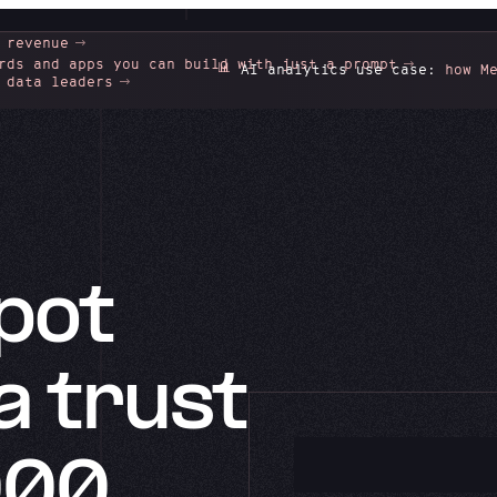
 revenue
rds and apps you can build with just a prompt
📊
AI analytics use case:
how Merc
 data leaders
pot
a trust
000