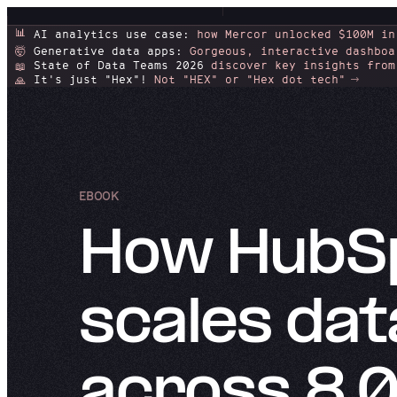
📊
AI analytics use case:
how Mercor unlocked $100M in
Generative data apps:
Gorgeous, interactive dashboa
🤯
State of Data Teams 2026
discover key insights from
📖
It's just "Hex"!
Not "HEX" or "Hex dot tech"
🙏
EBOOK
How HubS
scales dat
across 8,