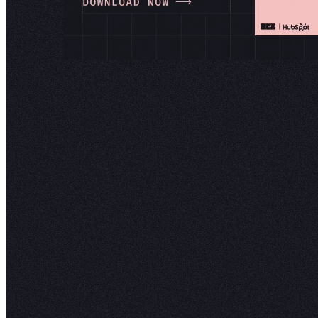
COMPANY
About
on
.
🌎
Made with
🍩
Careers
☕
Customers
🥟
Solutions
🍺
Media kit
🍰
Newsroom
🔮
🔒
🥖
🍷
©
2026
Hex Technologies Inc
🛌
💜
🥨