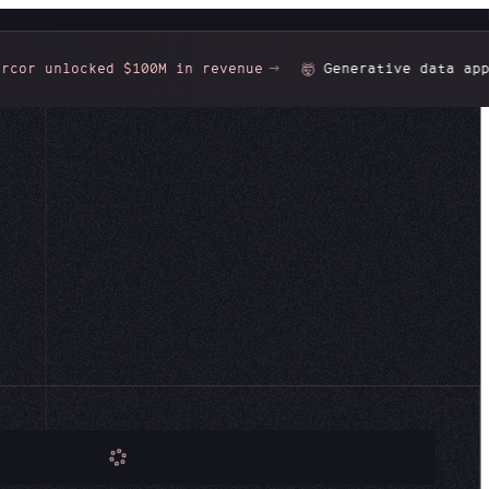
or unlocked $100M in revenue
Generative data apps:
🤯