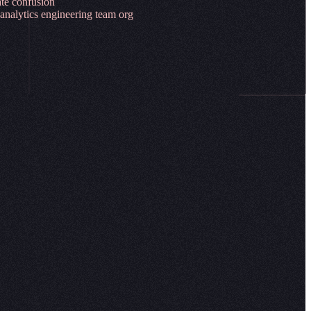
‌‍​‌‌ ‌​‌‍‌‌‌‍‌​‌​​ ‌‍ ‌‍ ‍‌ ‌​‌‍‌‌‌‍ ‍‌ ‌​​‍‌‍‌ ​​‌‍​‌‌ ‌​‌‍‍​​ ‌‌ ​‍‌‍‌‌‌ ​ ‌‍ ‌ ‌‌‌ ​‍‌‍​ ‌‍‌‌‌‌‌​‌‍‌‌‌ ‍​‌ ‌​​‍‌‌​ ‌‌‌​​‍‌‌ ‌‍‍ ‌‍‌‌‌ ‍‌​‍‌‌​ ​ ‌​‌​​‍‌‌​ ​ ‌​‌​​‍‌‌​ ​‍​ ​‍​ ‍‌​ ‌‌​ ‌ ​ ‍​​ ​​‌‍​‌‌‍​‌‌‍‌​​ ‌‌​ ​‍​ ‌ ‌‍​‌​‍‌‌​ ​‍​ ​‍​‍‌‌​ ‌‌‌​‌​​‍ ‍‌‍​ ‌‍‍​‌‍‍‌‌‍ ​‌‍‌​‌ ​‍‌‍‌‌‌‍ ‍​‍‌‌​ ‌‌‌​​‍‌‌ ‌‍‍ ‌‍‌‌‌ ‍‌​‍‌‌​ ​ ‌​‌​​‍‌‌​ ​ ‌​‌​​‍‌‌​ ​‍​ ​‍​ ‌​​ ​​‌‍‌‍‌‍​‌‌‍‌‌​ ​ ​ ‍​​ ‍‌‌‍‌​​ ​ ‌‍​‍​ ‌‌​‍‌‌​ ​‍​ ​‍​‍‌‌​ ‌‌‌​‌​​‍ ‍‌ ‌​‌‍‌‌‌ ‍​‌ ‌​​‍‌‍‌ ​​‌‍‌‌‌ ​‍‌ ​ ‌ ​​‌‍‌‌‌‍​ ‌ ‌​‌‍‍‌‌ ‌‍‌‍‌‌​ ‌‌ ​​‌ ‌‌‌‍​‍‌‍ ​‌‍‍‌‌ ​ ‌‍‍​‌‍‌‌‌‍‌​​‍​‍‌ ‌
 ​ ‌​‌‍​‌​ ​ ​ ​ ‌‍​‌‌‍‌​‌‍​‌​‍‌‌​ ​‍​ ​‍​‍‌‌​ ‌‌‌​‌​​‍ ‍‌ ‌​‌‍‌‌‌ ‍​‌ ‌​​ ‌‍​‍‌‍​‌‌ ​ ‌‍‌‌‌‌‌‌‌ ​‍‌‍ ​​ ‌‌‍‍​‌ ‌​‌ ‌​‌ ​​‌ ​ ​‍‌‌​ ​ ‌​​‌​‍‌‌​ ​‍‌​‌‍​‍‌‌​ ​‍‌​‌‍‌‍‍​‌‍‌‌‌ ‍​​‍ ‌‌ ‌ ‌‍‌‌‌‍​‍‌ ​ ‌‍‍‌‌ ‌​‌‍‌‌​‍ ‍‌ ​ ‌‍​‌‌‍ ‍‌‍‍‌‌ ‌​‌ ‍‌​‍ ‍‌ ​ ‌ ‌​‌ ‌‌‌‍‌​‌‍‍‌‌‍ ​‍‌‍‌‍‍‌‌‍‌​​ ‌‌​​‍‌‍‌​‌​ ‌‌‌‌​ ​​‌‌‌‌​ ​​‌ ‍​‌​‌‍‌​​‍‌ ‍​‌​‌‍‌‍‌‌‌‍ ‍‌​​ ‌‌‌​‌​ ‌‌‌‍​‌​​‍​ ​‍‌​‍​‌‌‍‍​‍‌‍‌ ‌​‌ ‍‌‌ ​​‌‍‌‌​ ‌‌‍‌ ‌‍​‌‌ ‌​‌‍‌‌‌‍‌​‌​​ ‌‍ ‌‍ ‍‌ ‌​‌‍‌‌‌‍ ‍‌ ‌​​‍‌‍‌ ​​‌‍​‌‌ ‌​‌‍‍​​ ‌‌ ​‍‌‍‌‌‌ ​ ‌‍ ‌ ‌‌‌ ​‍‌‍​ ‌‍‌‌‌‌‌​‌‍‌‌‌ ‍​‌ ‌​​‍‌‌​ ‌‌‌​​‍‌‌ ‌‍‍ ‌‍‌‌‌ ‍‌​‍‌‌​ ​ ‌​‌​​‍‌‌​ ​ ‌​‌​​‍‌‌​ ​‍​ ​‍​ ​‌​ ​‍‌‍​ ‌‍‌​‌‍‌​​ ​ ‌‍‌‌​ ​‍‌‍‌‍‌‍​‍‌‍‌​‌‍​‌​‍‌‌​ ​‍​ ​‍​‍‌‌​ ‌‌‌​‌​​‍ ‍‌‍​ ‌‍‍​‌‍‍‌‌‍ ​‌‍‌​‌ ​‍‌‍‌‌‌‍ ‍​‍‌‌​ ‌‌‌​​‍‌‌ ‌‍‍ ‌‍‌‌‌ ‍‌​‍‌‌​ ​ ‌​‌​​‍‌‌​ ​ ‌​‌​​‍‌‌​ ​‍​ ​‍​ ​‍​ ‌‍​ ​​‌‍​‌​ ​ ​ ‌​‌‍​‌​ ​ ​ ​ ‌‍​‌‌‍‌​‌‍​‌​‍‌‌​ ​‍​ ​‍​‍‌‌​ ‌‌‌​‌​​‍ ‍‌ ‌​‌‍‌‌‌ ‍​‌ ‌​​‍‌‍‌ ​​‌‍‌‌‌ ​‍‌ ​ ‌ ​​‌‍‌‌‌‍​ ‌ ‌​‌‍‍‌‌ ‌‍‌‍‌‌​ ‌‌ ​​‌ ‌‌‌‍​‍‌‍ ​‌‍‍‌‌ ​ ‌‍‍​‌‍‌‌‌‍‌​​‍​‍‌ ‌
CONNECT
Contact sales
Request a demo
Technical support
LinkedIn
X (Twitter)
YouTube