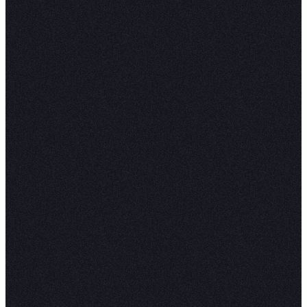
🍷
Data apps
🛌
Integrations
Changelog
💜
🥨
🛹
RESOURCES
CONNECT
🍤
Pricing
Contact sales
🧄
Switching to Hex
Request a demo
Enterprise
Technical support
🍞
Docs
LinkedIn
🥥
Blog
X (Twitter)
⛳
Events
YouTube
🤞
Templates
🔊
Compare
🎧
Trust Center
Status
©
2026
Hex Technologies Inc.
Privacy policy
Terms & conditions
Modern slavery statement