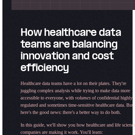
How healthcare data
teams are balancing
innovation and cost
efficiency​​​​‌ ‍ ​‍​‍‌‍ ‌ ​‍‌‍‍‌‌‍‌ ‌‍‍‌‌‍ ‍​‍​‍​ ‍‍​‍​‍‌ ​ ‌‍​‌‌‍ ‍‌‍‍‌‌ ‌​‌ ‍‌​‍ ‍‌‍‍‌‌‍ ​‍​‍​‍ ​​‍​‍‌‍‍​‌ ​‍‌‍‌‌‌‍‌‍​‍​‍​ ‍‍​‍​‍‌‍‍​‌ ‌​‌ ‌​‌ ​​‌ ​ ​ ‍‍​‍ ​‍ ‌‍‍​‌‍‌‌‌ ‍​​‍ ‌‌ ‌ ‌‍‌‌‌‍​‍‌ ​ ‌‍‍‌‌ ‌​‌‍‌‌​‍ ‍‌ ​ ‌‍​‌‌‍ ‍‌‍‍‌‌ ‌​‌ ‍‌​‍ ‍‌ ​ ‌ ‌​‌ ‌‌‌‍‌​‌‍‍‌‌‍ ​‍ ‌‍‍‌‌‍ ‍‌ ‌​‌‍‌‌‌‍ ‍‌ ‌​​‍ ‌‍‌‌‌‍‌​‌‍‍‌‌ ‌​​‍ ‌‍ ‌‌‍ ‌‍‌​‌‍‌‌​ ‌‌ ​​‌ ​‍‌‍‌‌‌ ​ ‌‍‌‌‌‍ ‍‌ ‌​‌‍​‌‌ ‌​‌‍‍‌‌‍ ‌‍ ‍​ ‍ ‌‍‍‌‌‍‌​​ ‌‌‌‍​‌‍‌‌‌‍‍‍‌‌​‌‌​​‌​ ​‌‌‌‍‍‌‌‌‌‌‍‍​‌​‌‌‌‌​‌‌‍​ ‌​‌‌‌​​ ‌​ ‌​ ​‌​‌ ‌ ​​‌‍‍ ‌ ​​‌​​‍‌‍ ​​ ‍ ‌ ‌​‌ ‍‌‌ ​​‌‍‌‌​ ‌‌‍‌ ‌‍​‌‌ ‌​‌‍‌‌‌‍‌​‌​​ ‌‍ ‌‍ ‍‌ ‌​‌‍‌‌‌‍ ‍‌ ‌​​ ‍ ‌ ​​‌‍​‌‌ ‌​‌‍‍​​ ‌‌ ​‍‌‍‌‌‌ ​ ‌‍ ‌ ‌‌‌ ​‍‌‍​ ‌‍‌‌‌‌‌​‌‍‌‌‌ ‍​‌ ‌​​‍‌‌​ ‌‌‌​​‍‌‌ ‌‍‍ ‌‍‌‌‌ ‍‌​‍‌‌​ ​ ‌​‌​​‍‌‌​ ​ ‌​‌​​‍‌‌​ ​‍​ ​‍​ ​ ‌‍‌‍​ ​‍​ ‍‌‌‍​ ​ ‌‌​ ‌​​ ​​‌‍​ ‌‍‌‌‌‍​‌​ ‌‌​‍‌‌​ ​‍​ ​‍​‍‌‌​ ‌‌‌​‌​​‍ ‍‌‍​ ‌‍‍​‌‍‍‌‌‍ ​‌‍‌​‌ ​‍‌‍‌‌‌‍ ‍​‍‌‌​ ‌‌‌​​‍‌‌ ‌‍‍ ‌‍‌‌‌ ‍‌​‍‌‌​ ​ ‌​‌​​‍‌‌​ ​ ‌​‌​​‍‌‌​ ​‍​ ​‍‌‍​‌‌‍‌‍​ ‌‍​ ​​​ ‌‌‌‍​‍​ ‌ ​ ​​​ ‌​​ ​‌​ ‍‌​ ​‌​‍‌‌​ ​‍​ ​‍​‍‌‌​ ‌‌‌​‌​​‍ ‍‌ ‌​‌‍‌‌‌ ‍​‌ ‌​​ ‌‍​‍‌‍​‌‌ ​ ‌‍‌‌‌‌‌‌‌ ​‍‌‍ ​​ ‌‌‍‍​‌ ‌​‌ ‌​‌ ​​‌ ​ ​‍‌‌​ ​ ‌​​‌​‍‌‌​ ​‍‌​‌‍​‍‌‌​ ​‍‌​‌‍‌‍‍​‌‍‌‌‌ ‍​​‍ ‌‌ ‌ ‌‍‌‌‌‍​‍‌ ​ ‌‍‍‌‌ ‌​‌‍‌‌​‍ ‍‌ ​ ‌‍​‌‌‍ ‍‌‍‍‌‌ ‌​‌ ‍‌​‍ ‍‌ ​ ‌ ‌​‌ ‌‌‌‍‌​‌‍‍‌‌‍ ​‍‌‍‌‍‍‌‌‍‌​​ ‌‌‌‍​‌‍‌‌‌‍‍‍‌‌​‌‌​​‌​ ​‌‌‌‍‍‌‌‌‌‌‍‍​‌​‌‌‌‌​‌‌‍​ ‌​‌‌‌​​ ‌​ ‌​ ​‌​‌ ‌ ​​‌‍‍ ‌ ​​‌​​‍‌‍ ​​‍‌‍‌ ‌​‌ ‍‌‌ ​​‌‍‌‌​ ‌‌‍‌ ‌‍​‌‌ ‌​‌‍‌‌‌‍‌​‌​​ ‌‍ ‌‍ ‍‌ ‌​‌‍‌‌‌‍ ‍‌ ‌​​‍‌‍‌ ​​‌‍​‌‌ ‌​‌‍‍​​ ‌‌ ​‍‌‍‌‌‌ ​ ‌‍ ‌ ‌‌‌ ​‍‌‍​ ‌‍‌‌‌‌‌​‌‍‌‌‌ ‍​‌ ‌​​‍‌‌​ ‌‌‌​​‍‌‌ ‌‍‍ ‌‍‌‌‌ ‍‌​‍‌‌​ ​ ‌​‌​​‍‌‌​ ​ ‌​‌​​‍‌‌​ ​‍​ ​‍​ ​ ‌‍‌‍​ ​‍​ ‍‌‌‍​ ​ ‌‌​ ‌​​ ​​‌‍​ ‌‍‌‌‌‍​‌​ ‌‌​‍‌‌​ ​‍​ ​‍​‍‌‌​ ‌‌‌​‌​​‍ ‍‌‍​ ‌‍‍​‌‍‍‌‌‍ ​‌‍‌​‌ ​‍‌‍‌‌‌‍ ‍​‍‌‌​ ‌‌‌​​‍‌‌ ‌‍‍ ‌‍‌‌‌ ‍‌​‍‌‌​ ​ ‌​‌​​‍‌‌​ ​ ‌​‌​​‍‌‌​ ​‍​ ​‍‌‍​‌‌‍‌‍​ ‌‍​ ​​​ ‌‌‌‍​‍​ ‌ ​ ​​​ ‌​​ ​‌​ ‍‌​ ​‌​‍‌‌​ ​‍​ ​‍​‍‌‌​ ‌‌‌​‌​​‍ ‍‌ ‌​‌‍‌‌‌ ‍​‌ ‌​​‍‌‍‌ ​​‌‍‌‌‌ ​‍‌ ​ ‌ ​​‌‍‌‌‌‍​ ‌ ‌​‌‍‍‌‌ ‌‍‌‍‌‌​ ‌‌ ​​‌ ‌‌‌‍​‍‌‍ ​‌‍‍‌‌ ​ ‌‍‍​‌‍‌‌‌‍‌​​‍​‍‌ ‌
Healthcare data teams have a lot on their plates. They're
juggling complex analysis while trying to make data more
accessible to everyone, with ​​​​‌ ‍ ​‍​‍‌‍ ‌ ​‍‌‍‍‌‌‍‌ ‌‍‍‌‌‍ ‍​‍​‍​ ‍‍​‍​‍‌ ​ ‌‍​‌‌‍ ‍‌‍‍‌‌ ‌​‌ ‍‌​‍ ‍‌‍‍‌‌‍ ​‍​‍​‍ ​​‍​‍‌‍‍​‌ ​‍‌‍‌‌‌‍‌‍​‍​‍​ ‍‍​‍​‍‌‍‍​‌ ‌​‌ ‌​‌ ​​‌ ​ ​ ‍‍​‍ ​‍ ‌‍‍​‌‍‌‌‌ ‍​​‍ ‌‌ ‌ ‌‍‌‌‌‍​‍‌ ​ ‌‍‍‌‌ ‌​‌‍‌‌​‍ ‍‌ ​ ‌‍​‌‌‍ ‍‌‍‍‌‌ ‌​‌ ‍‌​‍ ‍‌ ​ ‌ ‌​‌ ‌‌‌‍‌​‌‍‍‌‌‍ ​‍ ‌‍‍‌‌‍ ‍‌ ‌​‌‍‌‌‌‍ ‍‌ ‌​​‍ ‌‍‌‌‌‍‌​‌‍‍‌‌ ‌​​‍ ‌‍ ‌‌‍ ‌‍‌​‌‍‌‌​ ‌‌ ​​‌ ​‍‌‍‌‌‌ ​ ‌‍‌‌‌‍ ‍‌ ‌​‌‍​‌‌ ‌​‌‍‍‌‌‍ ‌‍ ‍​ ‍ ‌‍‍‌‌‍‌​​ ‌‌‌‍​‌‍‌‌‌‍‍‍‌‌​‌‌​​‌​ ​‌‌‌‍‍‌‌‌‌‌‍‍​‌​‌‌‌‌​‌‌‍​ ‌​‌‌‌​​ ‌​ ‌​ ​‌​‌ ‌ ​​‌‍‍ ‌ ​​‌​​‍‌‍ ​​ ‍ ‌ ‌​‌ ‍‌‌ ​​‌‍‌‌​ ‌‌‍‌ ‌‍​‌‌ ‌​‌‍‌‌‌‍‌​‌​​ ‌‍ ‌‍ ‍‌ ‌​‌‍‌‌‌‍ ‍‌ ‌​​ ‍ ‌ ​​‌‍​‌‌ ‌​‌‍‍​​ ‌‌ ​‍‌‍‌‌‌ ​ ‌‍ ‌ ‌‌‌ ​‍‌‍​ ‌‍‌‌‌‌‌​‌‍‌‌‌ ‍​‌ ‌​​‍‌‌​ ‌‌‌​​‍‌‌ ‌‍‍ ‌‍‌‌‌ ‍‌​‍‌‌​ ​ ‌​‌​​‍‌‌​ ​ ‌​‌​​‍‌‌​ ​‍​ ​‍​ ​​‌‍​‌​ ‌‍​ ​ ​ ‌​​ ‌‍‌‍‌‍‌‍‌​​ ​‍‌‍‌‌​ ‌ ​ ‍‌​‍‌‌​ ​‍​ ​‍​‍‌‌​ ‌‌‌​‌​​‍ ‍‌‍​ ‌‍‍​‌‍‍‌‌‍ ​‌‍‌​‌ ​‍‌‍‌‌‌‍ ‍​‍‌‌​ ‌‌‌​​‍‌‌ ‌‍‍ ‌‍‌‌‌ ‍‌​‍‌‌​ ​ ‌​‌​​‍‌‌​ ​ ‌​‌​​‍‌‌​ ​‍​ ​‍​ ​‍​ ‍‌​ ‌ ‌‍‌‍​ ‌​‌‍‌​​ ‌ ​ ‍​​ ​ ‌‍‌‌‌‍‌‌‌‍​‌​‍‌‌​ ​‍​ ​‍​‍‌‌​ ‌‌‌​‌​​‍ ‍‌ ‌​‌‍‌‌‌ ‍​‌ ‌​​ ‌‍​‍‌‍​‌‌ ​ ‌‍‌‌‌‌‌‌‌ ​‍‌‍ ​​ ‌‌‍‍​‌ ‌​‌ ‌​‌ ​​‌ ​ ​‍‌‌​ ​ ‌​​‌​‍‌‌​ ​‍‌​‌‍​‍‌‌​ ​‍‌​‌‍‌‍‍​‌‍‌‌‌ ‍​​‍ ‌‌ ‌ ‌‍‌‌‌‍​‍‌ ​ ‌‍‍‌‌ ‌​‌‍‌‌​‍ ‍‌ ​ ‌‍​‌‌‍ ‍‌‍‍‌‌ ‌​‌ ‍‌​‍ ‍‌ ​ ‌ ‌​‌ ‌‌‌‍‌​‌‍‍‌‌‍ ​‍‌‍‌‍‍‌‌‍‌​​ ‌‌‌‍​‌‍‌‌‌‍‍‍‌‌​‌‌​​‌​ ​‌‌‌‍‍‌‌‌‌‌‍‍​‌​‌‌‌‌​‌‌‍​ ‌​‌‌‌​​ ‌​ ‌​ ​‌​‌ ‌ ​​‌‍‍ ‌ ​​‌​​‍‌‍ ​​‍‌‍‌ ‌​‌ ‍‌‌ ​​‌‍‌‌​ ‌‌‍‌ ‌‍​‌‌ ‌​‌‍‌‌‌‍‌​‌​​ ‌‍ ‌‍ ‍‌ ‌​‌‍‌‌‌‍ ‍‌ ‌​​‍‌‍‌ ​​‌‍​‌‌ ‌​‌‍‍​​ ‌‌ ​‍‌‍‌‌‌ ​ ‌‍ ‌ ‌‌‌ ​‍‌‍​ ‌‍‌‌‌‌‌​‌‍‌‌‌ ‍​‌ ‌​​‍‌‌​ ‌‌‌​​‍‌‌ ‌‍‍ ‌‍‌‌‌ ‍‌​‍‌‌​ ​ ‌​‌​​‍‌‌​ ​ ‌​‌​​‍‌‌​ ​‍​ ​‍​ ​​‌‍​‌​ ‌‍​ ​ ​ ‌​​ ‌‍‌‍‌‍‌‍‌​​ ​‍‌‍‌‌​ ‌ ​ ‍‌​‍‌‌​ ​‍​ ​‍​‍‌‌​ ‌‌‌​‌​​‍ ‍‌‍​ ‌‍‍​‌‍‍‌‌‍ ​‌‍‌​‌ ​‍‌‍‌‌‌‍ ‍​‍‌‌​ ‌‌‌​​‍‌‌ ‌‍‍ ‌‍‌‌‌ ‍‌​‍‌‌​ ​ ‌​‌​​‍‌‌​ ​ ‌​‌​​‍‌‌​ ​‍​ ​‍​ ​‍​ ‍‌​ ‌ ‌‍‌‍​ ‌​‌‍‌​​ ‌ ​ ‍​​ ​ ‌‍‌‌‌‍‌‌‌‍​‌​‍‌‌​ ​‍​ ​‍​‍‌‌​ ‌‌‌​‌​​‍ ‍‌ ‌​‌‍‌‌‌ ‍​‌ ‌​​‍‌‍‌ ​​‌‍‌‌‌ ​‍‌ ​ ‌ ​​‌‍‌‌‌‍​ ‌ ‌​‌‍‍‌‌ ‌‍‌‍‌‌​ ‌‌ ​​‌ ‌‌‌‍​‍‌‍ ​‌‍‍‌‌ ​ ‌‍‍​‌‍‌‌‌‍‌​​‍​‍‌ ‌
volumes​​​​‌ ‍ ​‍​‍‌‍ ‌ ​‍‌‍‍‌‌‍‌ ‌‍‍‌‌‍ ‍​‍​‍​ ‍‍​‍​‍‌ ​ ‌‍​‌‌‍ ‍‌‍‍‌‌ ‌​‌ ‍‌​‍ ‍‌‍‍‌‌‍ ​‍​‍​‍ ​​‍​‍‌‍‍​‌ ​‍‌‍‌‌‌‍‌‍​‍​‍​ ‍‍​‍​‍‌‍‍​‌ ‌​‌ ‌​‌ ​​‌ ​ ​ ‍‍​‍ ​‍ ‌‍‍​‌‍‌‌‌ ‍​​‍ ‌‌ ‌ ‌‍‌‌‌‍​‍‌ ​ ‌‍‍‌‌ ‌​‌‍‌‌​‍ ‍‌ ​ ‌‍​‌‌‍ ‍‌‍‍‌‌ ‌​‌ ‍‌​‍ ‍‌ ​ ‌ ‌​‌ ‌‌‌‍‌​‌‍‍‌‌‍ ​‍ ‌‍‍‌‌‍ ‍‌ ‌​‌‍‌‌‌‍ ‍‌ ‌​​‍ ‌‍‌‌‌‍‌​‌‍‍‌‌ ‌​​‍ ‌‍ ‌‌‍ ‌‍‌​‌‍‌‌​ ‌‌ ​​‌ ​‍‌‍‌‌‌ ​ ‌‍‌‌‌‍ ‍‌ ‌​‌‍​‌‌ ‌​‌‍‍‌‌‍ ‌‍ ‍​ ‍ ‌‍‍‌‌‍‌​​ ‌‌‌‍​‌‍‌‌‌‍‍‍‌‌​‌‌​​‌​ ​‌‌‌‍‍‌‌‌‌‌‍‍​‌​‌‌‌‌​‌‌‍​ ‌​‌‌‌​​ ‌​ ‌​ ​‌​‌ ‌ ​​‌‍‍ ‌ ​​‌​​‍‌‍ ​​ ‍ ‌ ‌​‌ ‍‌‌ ​​‌‍‌‌​ ‌‌‍‌ ‌‍​‌‌ ‌​‌‍‌‌‌‍‌​‌​​ ‌‍ ‌‍ ‍‌ ‌​‌‍‌‌‌‍ ‍‌ ‌​​ ‍ ‌ ​​‌‍​‌‌ ‌​‌‍‍​​ ‌‌ ​‍‌‍‌‌‌ ​ ‌‍ ‌ ‌‌‌ ​‍‌‍​ ‌‍‌‌‌‌‌​‌‍‌‌‌ ‍​‌ ‌​​‍‌‌​ ‌‌‌​​‍‌‌ ‌‍‍ ‌‍‌‌‌ ‍‌​‍‌‌​ ​ ‌​‌​​‍‌‌​ ​ ‌​‌​​‍‌‌​ ​‍​ ​‍​ ​​‌‍​‌​ ‌‍​ ​ ​ ‌​​ ‌‍‌‍‌‍‌‍‌​​ ​‍‌‍‌‌​ ‌ ​ ‍‌​‍‌‌​ ​‍​ ​‍​‍‌‌​ ‌‌‌​‌​​‍ ‍‌‍​ ‌‍‍​‌‍‍‌‌‍ ​‌‍‌​‌ ​‍‌‍‌‌‌‍ ‍​‍‌‌​ ‌‌‌​​‍‌‌ ‌‍‍ ‌‍‌‌‌ ‍‌​‍‌‌​ ​ ‌​‌​​‍‌‌​ ​ ‌​‌​​‍‌‌​ ​‍​ ​‍​ ‌​​ ‌‌​ ‍​​ ​​​ ​‌​ ‌‍‌‍​‌​ ‍‌​ ​​​ ​ ​ ‌​‌‍​ ​‍‌‌​ ​‍​ ​‍​‍‌‌​ ‌‌‌​‌​​‍ ‍‌ ‌​‌‍‌‌‌ ‍​‌ ‌​​ ‌‍​‍‌‍​‌‌ ​ ‌‍‌‌‌‌‌‌‌ ​‍‌‍ ​​ ‌‌‍‍​‌ ‌​‌ ‌​‌ ​​‌ ​ ​‍‌‌​ ​ ‌​​‌​‍‌‌​ ​‍‌​‌‍​‍‌‌​ ​‍‌​‌‍‌‍‍​‌‍‌‌‌ ‍​​‍ ‌‌ ‌ ‌‍‌‌‌‍​‍‌ ​ ‌‍‍‌‌ ‌​‌‍‌‌​‍ ‍‌ ​ ‌‍​‌‌‍ ‍‌‍‍‌‌ ‌​‌ ‍‌​‍ ‍‌ ​ ‌ ‌​‌ ‌‌‌‍‌​‌‍‍‌‌‍ ​‍‌‍‌‍‍‌‌‍‌​​ ‌‌‌‍​‌‍‌‌‌‍‍‍‌‌​‌‌​​‌​ ​‌‌‌‍‍‌‌‌‌‌‍‍​‌​‌‌‌‌​‌‌‍​ ‌​‌‌‌​​ ‌​ ‌​ ​‌​‌ ‌ ​​‌‍‍ ‌ ​​‌​​‍‌‍ ​​‍‌‍‌ ‌​‌ ‍‌‌ ​​‌‍‌‌​ ‌‌‍‌ ‌‍​‌‌ ‌​‌‍‌‌‌‍‌​‌​​ ‌‍ ‌‍ ‍‌ ‌​‌‍‌‌‌‍ ‍‌ ‌​​‍‌‍‌ ​​‌‍​‌‌ ‌​‌‍‍​​ ‌‌ ​‍‌‍‌‌‌ ​ ‌‍ ‌ ‌‌‌ ​‍‌‍​ ‌‍‌‌‌‌‌​‌‍‌‌‌ ‍​‌ ‌​​‍‌‌​ ‌‌‌​​‍‌‌ ‌‍‍ ‌‍‌‌‌ ‍‌​‍‌‌​ ​ ‌​‌​​‍‌‌​ ​ ‌​‌​​‍‌‌​ ​‍​ ​‍​ ​​‌‍​‌​ ‌‍​ ​ ​ ‌​​ ‌‍‌‍‌‍‌‍‌​​ ​‍‌‍‌‌​ ‌ ​ ‍‌​‍‌‌​ ​‍​ ​‍​‍‌‌​ ‌‌‌​‌​​‍ ‍‌‍​ ‌‍‍​‌‍‍‌‌‍ ​‌‍‌​‌ ​‍‌‍‌‌‌‍ ‍​‍‌‌​ ‌‌‌​​‍‌‌ ‌‍‍ ‌‍‌‌‌ ‍‌​‍‌‌​ ​ ‌​‌​​‍‌‌​ ​ ‌​‌​​‍‌‌​ ​‍​ ​‍​ ‌​​ ‌‌​ ‍​​ ​​​ ​‌​ ‌‍‌‍​‌​ ‍‌​ ​​​ ​ ​ ‌​‌‍​ ​‍‌‌​ ​‍​ ​‍​‍‌‌​ ‌‌‌​‌​​‍ ‍‌ ‌​‌‍‌‌‌ ‍​‌ ‌​​‍‌‍‌ ​​‌‍‌‌‌ ​‍‌ ​ ‌ ​​‌‍‌‌‌‍​ ‌ ‌​‌‍‍‌‌ ‌‍‌‍‌‌​ ‌‌ ​​‌ ‌‌‌‍​‍‌‍ ​‌‍‍‌‌ ​ ‌‍‍​‌‍‌‌‌‍‌​​‍​‍‌ ‌
of confidential highly
regulated and sometimes time-sensitive healthcare data. But
here's the good news: there's a better way to do both.​​​​‌ ‍ ​‍​‍‌‍ ‌ ​‍‌‍‍‌‌‍‌ ‌‍‍‌‌‍ ‍​‍​‍​ ‍‍​‍​‍‌ ​ ‌‍​‌‌‍ ‍‌‍‍‌‌ ‌​‌ ‍‌​‍ ‍‌‍‍‌‌‍ ​‍​‍​‍ ​​‍​‍‌‍‍​‌ ​‍‌‍‌‌‌‍‌‍​‍​‍​ ‍‍​‍​‍‌‍‍​‌ ‌​‌ ‌​‌ ​​‌ ​ ​ ‍‍​‍ ​‍ ‌‍‍​‌‍‌‌‌ ‍​​‍ ‌‌ ‌ ‌‍‌‌‌‍​‍‌ ​ ‌‍‍‌‌ ‌​‌‍‌‌​‍ ‍‌ ​ ‌‍​‌‌‍ ‍‌‍‍‌‌ ‌​‌ ‍‌​‍ ‍‌ ​ ‌ ‌​‌ ‌‌‌‍‌​‌‍‍‌‌‍ ​‍ ‌‍‍‌‌‍ ‍‌ ‌​‌‍‌‌‌‍ ‍‌ ‌​​‍ ‌‍‌‌‌‍‌​‌‍‍‌‌ ‌​​‍ ‌‍ ‌‌‍ ‌‍‌​‌‍‌‌​ ‌‌ ​​‌ ​‍‌‍‌‌‌ ​ ‌‍‌‌‌‍ ‍‌ ‌​‌‍​‌‌ ‌​‌‍‍‌‌‍ ‌‍ ‍​ ‍ ‌‍‍‌‌‍‌​​ ‌‌‌‍​‌‍‌‌‌‍‍‍‌‌​‌‌​​‌​ ​‌‌‌‍‍‌‌‌‌‌‍‍​‌​‌‌‌‌​‌‌‍​ ‌​‌‌‌​​ ‌​ ‌​ ​‌​‌ ‌ ​​‌‍‍ ‌ ​​‌​​‍‌‍ ​​ ‍ ‌ ‌​‌ ‍‌‌ ​​‌‍‌‌​ ‌‌‍‌ ‌‍​‌‌ ‌​‌‍‌‌‌‍‌​‌​​ ‌‍ ‌‍ ‍‌ ‌​‌‍‌‌‌‍ ‍‌ ‌​​ ‍ ‌ ​​‌‍​‌‌ ‌​‌‍‍​​ ‌‌ ​‍‌‍‌‌‌ ​ ‌‍ ‌ ‌‌‌ ​‍‌‍​ ‌‍‌‌‌‌‌​‌‍‌‌‌ ‍​‌ ‌​​‍‌‌​ ‌‌‌​​‍‌‌ ‌‍‍ ‌‍‌‌‌ ‍‌​‍‌‌​ ​ ‌​‌​​‍‌‌​ ​ ‌​‌​​‍‌‌​ ​‍​ ​‍​ ​​‌‍​‌​ ‌‍​ ​ ​ ‌​​ ‌‍‌‍‌‍‌‍‌​​ ​‍‌‍‌‌​ ‌ ​ ‍‌​‍‌‌​ ​‍​ ​‍​‍‌‌​ ‌‌‌​‌​​‍ ‍‌‍​ ‌‍‍​‌‍‍‌‌‍ ​‌‍‌​‌ ​‍‌‍‌‌‌‍ ‍​‍‌‌​ ‌‌‌​​‍‌‌ ‌‍‍ ‌‍‌‌‌ ‍‌​‍‌‌​ ​ ‌​‌​​‍‌‌​ ​ ‌​‌​​‍‌‌​ ​‍​ ​‍‌‍​‌​ ‍​​ ‍​​ ‌​‌‍​ ​ ​‍​ ​‌‌‍​‌​ ‌​​ ​ ‌‍‌‍‌‍‌​​‍‌‌​ ​‍​ ​‍​‍‌‌​ ‌‌‌​‌​​‍ ‍‌ ‌​‌‍‌‌‌ ‍​‌ ‌​​ ‌‍​‍‌‍​‌‌ ​ ‌‍‌‌‌‌‌‌‌ ​‍‌‍ ​​ ‌‌‍‍​‌ ‌​‌ ‌​‌ ​​‌ ​ ​‍‌‌​ ​ ‌​​‌​‍‌‌​ ​‍‌​‌‍​‍‌‌​ ​‍‌​‌‍‌‍‍​‌‍‌‌‌ ‍​​‍ ‌‌ ‌ ‌‍‌‌‌‍​‍‌ ​ ‌‍‍‌‌ ‌​‌‍‌‌​‍ ‍‌ ​ ‌‍​‌‌‍ ‍‌‍‍‌‌ ‌​‌ ‍‌​‍ ‍‌ ​ ‌ ‌​‌ ‌‌‌‍‌​‌‍‍‌‌‍ ​‍‌‍‌‍‍‌‌‍‌​​ ‌‌‌‍​‌‍‌‌‌‍‍‍‌‌​‌‌​​‌​ ​‌‌‌‍‍‌‌‌‌‌‍‍​‌​‌‌‌‌​‌‌‍​ ‌​‌‌‌​​ ‌​ ‌​ ​‌​‌ ‌ ​​‌‍‍ ‌ ​​‌​​‍‌‍ ​​‍‌‍‌ ‌​‌ ‍‌‌ ​​‌‍‌‌​ ‌‌‍‌ ‌‍​‌‌ ‌​‌‍‌‌‌‍‌​‌​​ ‌‍ ‌‍ ‍‌ ‌​‌‍‌‌‌‍ ‍‌ ‌​​‍‌‍‌ ​​‌‍​‌‌ ‌​‌‍‍​​ ‌‌ ​‍‌‍‌‌‌ ​ ‌‍ ‌ ‌‌‌ ​‍‌‍​ ‌‍‌‌‌‌‌​‌‍‌‌‌ ‍​‌ ‌​​‍‌‌​ ‌‌‌​​‍‌‌ ‌‍‍ ‌‍‌‌‌ ‍‌​‍‌‌​ ​ ‌​‌​​‍‌‌​ ​ ‌​‌​​‍‌‌​ ​‍​ ​‍​ ​​‌‍​‌​ ‌‍​ ​ ​ ‌​​ ‌‍‌‍‌‍‌‍‌​​ ​‍‌‍‌‌​ ‌ ​ ‍‌​‍‌‌​ ​‍​ ​‍​‍‌‌​ ‌‌‌​‌​​‍ ‍‌‍​ ‌‍‍​‌‍‍‌‌‍ ​‌‍‌​‌ ​‍‌‍‌‌‌‍ ‍​‍‌‌​ ‌‌‌​​‍‌‌ ‌‍‍ ‌‍‌‌‌ ‍‌​‍‌‌​ ​ ‌​‌​​‍‌‌​ ​ ‌​‌​​‍‌‌​ ​‍​ ​‍‌‍​‌​ ‍​​ ‍​​ ‌​‌‍​ ​ ​‍​ ​‌‌‍​‌​ ‌​​ ​ ‌‍‌‍‌‍‌​​‍‌‌​ ​‍​ ​‍​‍‌‌​ ‌‌‌​‌​​‍ ‍‌ ‌​‌‍‌‌‌ ‍​‌ ‌​​‍‌‍‌ ​​‌‍‌‌‌ ​‍‌ ​ ‌ ​​‌‍‌‌‌‍​ ‌ ‌​‌‍‍‌‌ ‌‍‌‍‌‌​ ‌‌ ​​‌ ‌‌‌‍​‍‌‍ ​‌‍‍‌‌ ​ ‌‍‍​‌‍‌‌‌‍‌​​‍​‍‌ ‌
In this guide, we'll show you how healthcare and life scienc
companies are making it work. You'll learn:​​​​‌ ‍ ​‍​‍‌‍ ‌ ​‍‌‍‍‌‌‍‌ ‌‍‍‌‌‍ ‍​‍​‍​ ‍‍​‍​‍‌ ​ ‌‍​‌‌‍ ‍‌‍‍‌‌ ‌​‌ ‍‌​‍ ‍‌‍‍‌‌‍ ​‍​‍​‍ ​​‍​‍‌‍‍​‌ ​‍‌‍‌‌‌‍‌‍​‍​‍​ ‍‍​‍​‍‌‍‍​‌ ‌​‌ ‌​‌ ​​‌ ​ ​ ‍‍​‍ ​‍ ‌‍‍​‌‍‌‌‌ ‍​​‍ ‌‌ ‌ ‌‍‌‌‌‍​‍‌ ​ ‌‍‍‌‌ ‌​‌‍‌‌​‍ ‍‌ ​ ‌‍​‌‌‍ ‍‌‍‍‌‌ ‌​‌ ‍‌​‍ ‍‌ ​ ‌ ‌​‌ ‌‌‌‍‌​‌‍‍‌‌‍ ​‍ ‌‍‍‌‌‍ ‍‌ ‌​‌‍‌‌‌‍ ‍‌ ‌​​‍ ‌‍‌‌‌‍‌​‌‍‍‌‌ ‌​​‍ ‌‍ ‌‌‍ ‌‍‌​‌‍‌‌​ ‌‌ ​​‌ ​‍‌‍‌‌‌ ​ ‌‍‌‌‌‍ ‍‌ ‌​‌‍​‌‌ ‌​‌‍‍‌‌‍ ‌‍ ‍​ ‍ ‌‍‍‌‌‍‌​​ ‌‌‌‍​‌‍‌‌‌‍‍‍‌‌​‌‌​​‌​ ​‌‌‌‍‍‌‌‌‌‌‍‍​‌​‌‌‌‌​‌‌‍​ ‌​‌‌‌​​ ‌​ ‌​ ​‌​‌ ‌ ​​‌‍‍ ‌ ​​‌​​‍‌‍ ​​ ‍ ‌ ‌​‌ ‍‌‌ ​​‌‍‌‌​ ‌‌‍‌ ‌‍​‌‌ ‌​‌‍‌‌‌‍‌​‌​​ ‌‍ ‌‍ ‍‌ ‌​‌‍‌‌‌‍ ‍‌ ‌​​ ‍ ‌ ​​‌‍​‌‌ ‌​‌‍‍​​ ‌‌ ​‍‌‍‌‌‌ ​ ‌‍ ‌ ‌‌‌ ​‍‌‍​ ‌‍‌‌‌‌‌​‌‍‌‌‌ ‍​‌ ‌​​‍‌‌​ ‌‌‌​​‍‌‌ ‌‍‍ ‌‍‌‌‌ ‍‌​‍‌‌​ ​ ‌​‌​​‍‌‌​ ​ ‌​‌​​‍‌‌​ ​‍​ ​‍​ ‌​‌‍​ ​ ​​‌‍​ ​ ‍‌​ ‌​‌‍‌‌‌‍​ ​ ‍‌‌‍‌‌‌‍‌​​ ​‌​‍‌‌​ ​‍​ ​‍​‍‌‌​ ‌‌‌​‌​​‍ ‍‌‍​ ‌‍‍​‌‍‍‌‌‍ ​‌‍‌​‌ ​‍‌‍‌‌‌‍ ‍​‍‌‌​ ‌‌‌​​‍‌‌ ‌‍‍ ‌‍‌‌‌ ‍‌​‍‌‌​ ​ ‌​‌​​‍‌‌​ ​ ‌​‌​​‍‌‌​ ​‍​ ​‍​ ‌​​ ​‍‌‍​ ‌‍‌‍​ ​‌​ ​‌​ ‍​​ ‍‌‌‍​ ‌‍‌‍‌‍​‌​ ​‌​‍‌‌​ ​‍​ ​‍​‍‌‌​ ‌‌‌​‌​​‍ ‍‌ ‌​‌‍‌‌‌ ‍​‌ ‌​​ ‌‍​‍‌‍​‌‌ ​ ‌‍‌‌‌‌‌‌‌ ​‍‌‍ ​​ ‌‌‍‍​‌ ‌​‌ ‌​‌ ​​‌ ​ ​‍‌‌​ ​ ‌​​‌​‍‌‌​ ​‍‌​‌‍​‍‌‌​ ​‍‌​‌‍‌‍‍​‌‍‌‌‌ ‍​​‍ ‌‌ ‌ ‌‍‌‌‌‍​‍‌ ​ ‌‍‍‌‌ ‌​‌‍‌‌​‍ ‍‌ ​ ‌‍​‌‌‍ ‍‌‍‍‌‌ ‌​‌ ‍‌​‍ ‍‌ ​ ‌ ‌​‌ ‌‌‌‍‌​‌‍‍‌‌‍ ​‍‌‍‌‍‍‌‌‍‌​​ ‌‌‌‍​‌‍‌‌‌‍‍‍‌‌​‌‌​​‌​ ​‌‌‌‍‍‌‌‌‌‌‍‍​‌​‌‌‌‌​‌‌‍​ ‌​‌‌‌​​ ‌​ ‌​ ​‌​‌ ‌ ​​‌‍‍ ‌ ​​‌​​‍‌‍ ​​‍‌‍‌ ‌​‌ ‍‌‌ ​​‌‍‌‌​ ‌‌‍‌ ‌‍​‌‌ ‌​‌‍‌‌‌‍‌​‌​​ ‌‍ ‌‍ ‍‌ ‌​‌‍‌‌‌‍ ‍‌ ‌​​‍‌‍‌ ​​‌‍​‌‌ ‌​‌‍‍​​ ‌‌ ​‍‌‍‌‌‌ ​ ‌‍ ‌ ‌‌‌ ​‍‌‍​ ‌‍‌‌‌‌‌​‌‍‌‌‌ ‍​‌ ‌​​‍‌‌​ ‌‌‌​​‍‌‌ ‌‍‍ ‌‍‌‌‌ ‍‌​‍‌‌​ ​ ‌​‌​​‍‌‌​ ​ ‌​‌​​‍‌‌​ ​‍​ ​‍​ ‌​‌‍​ ​ ​​‌‍​ ​ ‍‌​ ‌​‌‍‌‌‌‍​ ​ ‍‌‌‍‌‌‌‍‌​​ ​‌​‍‌‌​ ​‍​ ​‍​‍‌‌​ ‌‌‌​‌​​‍ ‍‌‍​ ‌‍‍​‌‍‍‌‌‍ ​‌‍‌​‌ ​‍‌‍‌‌‌‍ ‍​‍‌‌​ ‌‌‌​​‍‌‌ ‌‍‍ ‌‍‌‌‌ ‍‌​‍‌‌​ ​ ‌​‌​​‍‌‌​ ​ ‌​‌​​‍‌‌​ ​‍​ ​‍​ ‌​​ ​‍‌‍​ ‌‍‌‍​ ​‌​ ​‌​ ‍​​ ‍‌‌‍​ ‌‍‌‍‌‍​‌​ ​‌​‍‌‌​ ​‍​ ​‍​‍‌‌​ ‌‌‌​‌​​‍ ‍‌ ‌​‌‍‌‌‌ ‍​‌ ‌​​‍‌‍‌ ​​‌‍‌‌‌ ​‍‌ ​ ‌ ​​‌‍‌‌‌‍​ ‌ ‌​‌‍‍‌‌ ‌‍‌‍‌‌​ ‌‌ ​​‌ ‌‌‌‍​‍‌‍ ​‌‍‍‌‌ ​ ‌‍‍​‌‍‌‌‌‍‌​​‍​‍‌ ‌