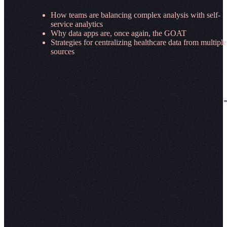
How teams are balancing complex analysis with self-
service analytics​​​​‌ ‍ ​‍​‍‌‍ ‌ ​‍‌‍‍‌‌‍‌ ‌‍‍‌‌‍ ‍​‍​‍​ ‍‍​‍​‍‌ ​ ‌‍​‌‌‍ ‍‌‍‍‌‌ ‌​‌ ‍‌​‍ ‍‌‍‍‌‌‍ ​‍​‍​‍ ​​‍​‍‌‍‍​‌ ​‍‌‍‌‌‌‍‌‍​‍​‍​ ‍‍​‍​‍‌‍‍​‌ ‌​‌ ‌​‌ ​​‌ ​ ​ ‍‍​‍ ​‍ ‌‍‍​‌‍‌‌‌ ‍​​‍ ‌‌ ‌ ‌‍‌‌‌‍​‍‌ ​ ‌‍‍‌‌ ‌​‌‍‌‌​‍ ‍‌ ​ ‌‍​‌‌‍ ‍‌‍‍‌‌ ‌​‌ ‍‌​‍ ‍‌ ​ ‌ ‌​‌ ‌‌‌‍‌​‌‍‍‌‌‍ ​‍ ‌‍‍‌‌‍ ‍‌ ‌​‌‍‌‌‌‍ ‍‌ ‌​​‍ ‌‍‌‌‌‍‌​‌‍‍‌‌ ‌​​‍ ‌‍ ‌‌‍ ‌‍‌​‌‍‌‌​ ‌‌ ​​‌ ​‍‌‍‌‌‌ ​ ‌‍‌‌‌‍ ‍‌ ‌​‌‍​‌‌ ‌​‌‍‍‌‌‍ ‌‍ ‍​ ‍ ‌‍‍‌‌‍‌​​ ‌‌‌‍​‌‍‌‌‌‍‍‍‌‌​‌‌​​‌​ ​‌‌‌‍‍‌‌‌‌‌‍‍​‌​‌‌‌‌​‌‌‍​ ‌​‌‌‌​​ ‌​ ‌​ ​‌​‌ ‌ ​​‌‍‍ ‌ ​​‌​​‍‌‍ ​​ ‍ ‌ ‌​‌ ‍‌‌ ​​‌‍‌‌​ ‌‌‍‌ ‌‍​‌‌ ‌​‌‍‌‌‌‍‌​‌​​ ‌‍ ‌‍ ‍‌ ‌​‌‍‌‌‌‍ ‍‌ ‌​​ ‍ ‌ ​​‌‍​‌‌ ‌​‌‍‍​​ ‌‌ ​‍‌‍‌‌‌ ​ ‌‍ ‌ ‌‌‌ ​‍‌‍​ ‌‍‌‌‌‌‌​‌‍‌‌‌ ‍​‌ ‌​​‍‌‌​ ‌‌‌​​‍‌‌ ‌‍‍ ‌‍‌‌‌ ‍‌​‍‌‌​ ​ ‌​‌​​‍‌‌​ ​ ‌​‌​​‍‌‌​ ​‍​ ​‍​ ‌‍​ ​​​ ​ ​ ‍​‌‍‌​‌‍​‍‌‍‌​​ ‍​​ ‍‌​ ​​​ ​ ‌‍‌​​‍‌‌​ ​‍​ ​‍​‍‌‌​ ‌‌‌​‌​​‍ ‍‌‍​ ‌‍‍​‌‍‍‌‌‍ ​‌‍‌​‌ ​‍‌‍‌‌‌‍ ‍​‍‌‌​ ‌‌‌​​‍‌‌ ‌‍‍ ‌‍‌‌‌ ‍‌​‍‌‌​ ​ ‌​‌​​‍‌‌​ ​ ‌​‌​​‍‌‌​ ​‍​ ​‍​ ‌ ‌‍‌‍​ ​ ​ ​‍‌‍​ ‌‍​‍​ ‌‌​ ‌‌‌‍‌‌‌‍‌‌​ ​ ‌‍​‍​‍‌‌​ ​‍​ ​‍​‍‌‌​ ‌‌‌​‌​​‍ ‍‌ ‌​‌‍‌‌‌ ‍​‌ ‌​​ ‌‍​‍‌‍​‌‌ ​ ‌‍‌‌‌‌‌‌‌ ​‍‌‍ ​​ ‌‌‍‍​‌ ‌​‌ ‌​‌ ​​‌ ​ ​‍‌‌​ ​ ‌​​‌​‍‌‌​ ​‍‌​‌‍​‍‌‌​ ​‍‌​‌‍‌‍‍​‌‍‌‌‌ ‍​​‍ ‌‌ ‌ ‌‍‌‌‌‍​‍‌ ​ ‌‍‍‌‌ ‌​‌‍‌‌​‍ ‍‌ ​ ‌‍​‌‌‍ ‍‌‍‍‌‌ ‌​‌ ‍‌​‍ ‍‌ ​ ‌ ‌​‌ ‌‌‌‍‌​‌‍‍‌‌‍ ​‍‌‍‌‍‍‌‌‍‌​​ ‌‌‌‍​‌‍‌‌‌‍‍‍‌‌​‌‌​​‌​ ​‌‌‌‍‍‌‌‌‌‌‍‍​‌​‌‌‌‌​‌‌‍​ ‌​‌‌‌​​ ‌​ ‌​ ​‌​‌ ‌ ​​‌‍‍ ‌ ​​‌​​‍‌‍ ​​‍‌‍‌ ‌​‌ ‍‌‌ ​​‌‍‌‌​ ‌‌‍‌ ‌‍​‌‌ ‌​‌‍‌‌‌‍‌​‌​​ ‌‍ ‌‍ ‍‌ ‌​‌‍‌‌‌‍ ‍‌ ‌​​‍‌‍‌ ​​‌‍​‌‌ ‌​‌‍‍​​ ‌‌ ​‍‌‍‌‌‌ ​ ‌‍ ‌ ‌‌‌ ​‍‌‍​ ‌‍‌‌‌‌‌​‌‍‌‌‌ ‍​‌ ‌​​‍‌‌​ ‌‌‌​​‍‌‌ ‌‍‍ ‌‍‌‌‌ ‍‌​‍‌‌​ ​ ‌​‌​​‍‌‌​ ​ ‌​‌​​‍‌‌​ ​‍​ ​‍​ ‌‍​ ​​​ ​ ​ ‍​‌‍‌​‌‍​‍‌‍‌​​ ‍​​ ‍‌​ ​​​ ​ ‌‍‌​​‍‌‌​ ​‍​ ​‍​‍‌‌​ ‌‌‌​‌​​‍ ‍‌‍​ ‌‍‍​‌‍‍‌‌‍ ​‌‍‌​‌ ​‍‌‍‌‌‌‍ ‍​‍‌‌​ ‌‌‌​​‍‌‌ ‌‍‍ ‌‍‌‌‌ ‍‌​‍‌‌​ ​ ‌​‌​​‍‌‌​ ​ ‌​‌​​‍‌‌​ ​‍​ ​‍​ ‌ ‌‍‌‍​ ​ ​ ​‍‌‍​ ‌‍​‍​ ‌‌​ ‌‌‌‍‌‌‌‍‌‌​ ​ ‌‍​‍​‍‌‌​ ​‍​ ​‍​‍‌‌​ ‌‌‌​‌​​‍ ‍‌ ‌​‌‍‌‌‌ ‍​‌ ‌​​‍‌‍‌ ​​‌‍‌‌‌ ​‍‌ ​ ‌ ​​‌‍‌‌‌‍​ ‌ ‌​‌‍‍‌‌ ‌‍‌‍‌‌​ ‌‌ ​​‌ ‌‌‌‍​‍‌‍ ​‌‍‍‌‌ ​ ‌‍‍​‌‍‌‌‌‍‌​​‍​‍‌ ‌
Why data apps are, once again, the GOAT​​​​‌ ‍ ​‍​‍‌‍ ‌ ​‍‌‍‍‌‌‍‌ ‌‍‍‌‌‍ ‍​‍​‍​ ‍‍​‍​‍‌ ​ ‌‍​‌‌‍ ‍‌‍‍‌‌ ‌​‌ ‍‌​‍ ‍‌‍‍‌‌‍ ​‍​‍​‍ ​​‍​‍‌‍‍​‌ ​‍‌‍‌‌‌‍‌‍​‍​‍​ ‍‍​‍​‍‌‍‍​‌ ‌​‌ ‌​‌ ​​‌ ​ ​ ‍‍​‍ ​‍ ‌‍‍​‌‍‌‌‌ ‍​​‍ ‌‌ ‌ ‌‍‌‌‌‍​‍‌ ​ ‌‍‍‌‌ ‌​‌‍‌‌​‍ ‍‌ ​ ‌‍​‌‌‍ ‍‌‍‍‌‌ ‌​‌ ‍‌​‍ ‍‌ ​ ‌ ‌​‌ ‌‌‌‍‌​‌‍‍‌‌‍ ​‍ ‌‍‍‌‌‍ ‍‌ ‌​‌‍‌‌‌‍ ‍‌ ‌​​‍ ‌‍‌‌‌‍‌​‌‍‍‌‌ ‌​​‍ ‌‍ ‌‌‍ ‌‍‌​‌‍‌‌​ ‌‌ ​​‌ ​‍‌‍‌‌‌ ​ ‌‍‌‌‌‍ ‍‌ ‌​‌‍​‌‌ ‌​‌‍‍‌‌‍ ‌‍ ‍​ ‍ ‌‍‍‌‌‍‌​​ ‌‌‌‍​‌‍‌‌‌‍‍‍‌‌​‌‌​​‌​ ​‌‌‌‍‍‌‌‌‌‌‍‍​‌​‌‌‌‌​‌‌‍​ ‌​‌‌‌​​ ‌​ ‌​ ​‌​‌ ‌ ​​‌‍‍ ‌ ​​‌​​‍‌‍ ​​ ‍ ‌ ‌​‌ ‍‌‌ ​​‌‍‌‌​ ‌‌‍‌ ‌‍​‌‌ ‌​‌‍‌‌‌‍‌​‌​​ ‌‍ ‌‍ ‍‌ ‌​‌‍‌‌‌‍ ‍‌ ‌​​ ‍ ‌ ​​‌‍​‌‌ ‌​‌‍‍​​ ‌‌ ​‍‌‍‌‌‌ ​ ‌‍ ‌ ‌‌‌ ​‍‌‍​ ‌‍‌‌‌‌‌​‌‍‌‌‌ ‍​‌ ‌​​‍‌‌​ ‌‌‌​​‍‌‌ ‌‍‍ ‌‍‌‌‌ ‍‌​‍‌‌​ ​ ‌​‌​​‍‌‌​ ​ ‌​‌​​‍‌‌​ ​‍​ ​‍​ ‌‍​ ‍​​ ‍‌‌‍​ ‌‍‌​​ ​‍​ ‌ ​ ‍​​ ‌‍​ ​‌​ ​‌​ ​‍​‍‌‌​ ​‍​ ​‍​‍‌‌​ ‌‌‌​‌​​‍ ‍‌‍​ ‌‍‍​‌‍‍‌‌‍ ​‌‍‌​‌ ​‍‌‍‌‌‌‍ ‍​‍‌‌​ ‌‌‌​​‍‌‌ ‌‍‍ ‌‍‌‌‌ ‍‌​‍‌‌​ ​ ‌​‌​​‍‌‌​ ​ ‌​‌​​‍‌‌​ ​‍​ ​‍​ ‌‍​ ‌ ​ ‌​‌‍​‍‌‍​ ​ ‌​‌‍‌‌‌‍‌‍​ ‍‌‌‍‌‌​ ​​​ ​ ​‍‌‌​ ​‍​ ​‍​‍‌‌​ ‌‌‌​‌​​‍ ‍‌ ‌​‌‍‌‌‌ ‍​‌ ‌​​ ‌‍​‍‌‍​‌‌ ​ ‌‍‌‌‌‌‌‌‌ ​‍‌‍ ​​ ‌‌‍‍​‌ ‌​‌ ‌​‌ ​​‌ ​ ​‍‌‌​ ​ ‌​​‌​‍‌‌​ ​‍‌​‌‍​‍‌‌​ ​‍‌​‌‍‌‍‍​‌‍‌‌‌ ‍​​‍ ‌‌ ‌ ‌‍‌‌‌‍​‍‌ ​ ‌‍‍‌‌ ‌​‌‍‌‌​‍ ‍‌ ​ ‌‍​‌‌‍ ‍‌‍‍‌‌ ‌​‌ ‍‌​‍ ‍‌ ​ ‌ ‌​‌ ‌‌‌‍‌​‌‍‍‌‌‍ ​‍‌‍‌‍‍‌‌‍‌​​ ‌‌‌‍​‌‍‌‌‌‍‍‍‌‌​‌‌​​‌​ ​‌‌‌‍‍‌‌‌‌‌‍‍​‌​‌‌‌‌​‌‌‍​ ‌​‌‌‌​​ ‌​ ‌​ ​‌​‌ ‌ ​​‌‍‍ ‌ ​​‌​​‍‌‍ ​​‍‌‍‌ ‌​‌ ‍‌‌ ​​‌‍‌‌​ ‌‌‍‌ ‌‍​‌‌ ‌​‌‍‌‌‌‍‌​‌​​ ‌‍ ‌‍ ‍‌ ‌​‌‍‌‌‌‍ ‍‌ ‌​​‍‌‍‌ ​​‌‍​‌‌ ‌​‌‍‍​​ ‌‌ ​‍‌‍‌‌‌ ​ ‌‍ ‌ ‌‌‌ ​‍‌‍​ ‌‍‌‌‌‌‌​‌‍‌‌‌ ‍​‌ ‌​​‍‌‌​ ‌‌‌​​‍‌‌ ‌‍‍ ‌‍‌‌‌ ‍‌​‍‌‌​ ​ ‌​‌​​‍‌‌​ ​ ‌​‌​​‍‌‌​ ​‍​ ​‍​ ‌‍​ ‍​​ ‍‌‌‍​ ‌‍‌​​ ​‍​ ‌ ​ ‍​​ ‌‍​ ​‌​ ​‌​ ​‍​‍‌‌​ ​‍​ ​‍​‍‌‌​ ‌‌‌​‌​​‍ ‍‌‍​ ‌‍‍​‌‍‍‌‌‍ ​‌‍‌​‌ ​‍‌‍‌‌‌‍ ‍​‍‌‌​ ‌‌‌​​‍‌‌ ‌‍‍ ‌‍‌‌‌ ‍‌​‍‌‌​ ​ ‌​‌​​‍‌‌​ ​ ‌​‌​​‍‌‌​ ​‍​ ​‍​ ‌‍​ ‌ ​ ‌​‌‍​‍‌‍​ ​ ‌​‌‍‌‌‌‍‌‍​ ‍‌‌‍‌‌​ ​​​ ​ ​‍‌‌​ ​‍​ ​‍​‍‌‌​ ‌‌‌​‌​​‍ ‍‌ ‌​‌‍‌‌‌ ‍​‌ ‌​​‍‌‍‌ ​​‌‍‌‌‌ ​‍‌ ​ ‌ ​​‌‍‌‌‌‍​ ‌ ‌​‌‍‍‌‌ ‌‍‌‍‌‌​ ‌‌ ​​‌ ‌‌‌‍​‍‌‍ ​‌‍‍‌‌ ​ ‌‍‍​‌‍‌‌‌‍‌​​‍​‍‌ ‌
Strategies for centralizing healthcare data from multiple
sources​​​​‌ ‍ ​‍​‍‌‍ ‌ ​‍‌‍‍‌‌‍‌ ‌‍‍‌‌‍ ‍​‍​‍​ ‍‍​‍​‍‌ ​ ‌‍​‌‌‍ ‍‌‍‍‌‌ ‌​‌ ‍‌​‍ ‍‌‍‍‌‌‍ ​‍​‍​‍ ​​‍​‍‌‍‍​‌ ​‍‌‍‌‌‌‍‌‍​‍​‍​ ‍‍​‍​‍‌‍‍​‌ ‌​‌ ‌​‌ ​​‌ ​ ​ ‍‍​‍ ​‍ ‌‍‍​‌‍‌‌‌ ‍​​‍ ‌‌ ‌ ‌‍‌‌‌‍​‍‌ ​ ‌‍‍‌‌ ‌​‌‍‌‌​‍ ‍‌ ​ ‌‍​‌‌‍ ‍‌‍‍‌‌ ‌​‌ ‍‌​‍ ‍‌ ​ ‌ ‌​‌ ‌‌‌‍‌​‌‍‍‌‌‍ ​‍ ‌‍‍‌‌‍ ‍‌ ‌​‌‍‌‌‌‍ ‍‌ ‌​​‍ ‌‍‌‌‌‍‌​‌‍‍‌‌ ‌​​‍ ‌‍ ‌‌‍ ‌‍‌​‌‍‌‌​ ‌‌ ​​‌ ​‍‌‍‌‌‌ ​ ‌‍‌‌‌‍ ‍‌ ‌​‌‍​‌‌ ‌​‌‍‍‌‌‍ ‌‍ ‍​ ‍ ‌‍‍‌‌‍‌​​ ‌‌‌‍​‌‍‌‌‌‍‍‍‌‌​‌‌​​‌​ ​‌‌‌‍‍‌‌‌‌‌‍‍​‌​‌‌‌‌​‌‌‍​ ‌​‌‌‌​​ ‌​ ‌​ ​‌​‌ ‌ ​​‌‍‍ ‌ ​​‌​​‍‌‍ ​​ ‍ ‌ ‌​‌ ‍‌‌ ​​‌‍‌‌​ ‌‌‍‌ ‌‍​‌‌ ‌​‌‍‌‌‌‍‌​‌​​ ‌‍ ‌‍ ‍‌ ‌​‌‍‌‌‌‍ ‍‌ ‌​​ ‍ ‌ ​​‌‍​‌‌ ‌​‌‍‍​​ ‌‌ ​‍‌‍‌‌‌ ​ ‌‍ ‌ ‌‌‌ ​‍‌‍​ ‌‍‌‌‌‌‌​‌‍‌‌‌ ‍​‌ ‌​​‍‌‌​ ‌‌‌​​‍‌‌ ‌‍‍ ‌‍‌‌‌ ‍‌​‍‌‌​ ​ ‌​‌​​‍‌‌​ ​ ‌​‌​​‍‌‌​ ​‍​ ​‍​ ‌‌‌‍​ ​ ‍‌​ ​ ​ ‌​‌‍‌​​ ‌​​ ​‌‌‍‌​​ ​‍​ ​‍​ ‌​​‍‌‌​ ​‍​ ​‍​‍‌‌​ ‌‌‌​‌​​‍ ‍‌‍​ ‌‍‍​‌‍‍‌‌‍ ​‌‍‌​‌ ​‍‌‍‌‌‌‍ ‍​‍‌‌​ ‌‌‌​​‍‌‌ ‌‍‍ ‌‍‌‌‌ ‍‌​‍‌‌​ ​ ‌​‌​​‍‌‌​ ​ ‌​‌​​‍‌‌​ ​‍​ ​‍​ ‌​​ ‌​​ ‌ ‌‍‌‍‌‍​ ​ ‍‌‌‍​‌​ ‍‌​ ​​​ ‌​​ ​ ​ ‌ ​‍‌‌​ ​‍​ ​‍​‍‌‌​ ‌‌‌​‌​​‍ ‍‌ ‌​‌‍‌‌‌ ‍​‌ ‌​​ ‌‍​‍‌‍​‌‌ ​ ‌‍‌‌‌‌‌‌‌ ​‍‌‍ ​​ ‌‌‍‍​‌ ‌​‌ ‌​‌ ​​‌ ​ ​‍‌‌​ ​ ‌​​‌​‍‌‌​ ​‍‌​‌‍​‍‌‌​ ​‍‌​‌‍‌‍‍​‌‍‌‌‌ ‍​​‍ ‌‌ ‌ ‌‍‌‌‌‍​‍‌ ​ ‌‍‍‌‌ ‌​‌‍‌‌​‍ ‍‌ ​ ‌‍​‌‌‍ ‍‌‍‍‌‌ ‌​‌ ‍‌​‍ ‍‌ ​ ‌ ‌​‌ ‌‌‌‍‌​‌‍‍‌‌‍ ​‍‌‍‌‍‍‌‌‍‌​​ ‌‌‌‍​‌‍‌‌‌‍‍‍‌‌​‌‌​​‌​ ​‌‌‌‍‍‌‌‌‌‌‍‍​‌​‌‌‌‌​‌‌‍​ ‌​‌‌‌​​ ‌​ ‌​ ​‌​‌ ‌ ​​‌‍‍ ‌ ​​‌​​‍‌‍ ​​‍‌‍‌ ‌​‌ ‍‌‌ ​​‌‍‌‌​ ‌‌‍‌ ‌‍​‌‌ ‌​‌‍‌‌‌‍‌​‌​​ ‌‍ ‌‍ ‍‌ ‌​‌‍‌‌‌‍ ‍‌ ‌​​‍‌‍‌ ​​‌‍​‌‌ ‌​‌‍‍​​ ‌‌ ​‍‌‍‌‌‌ ​ ‌‍ ‌ ‌‌‌ ​‍‌‍​ ‌‍‌‌‌‌‌​‌‍‌‌‌ ‍​‌ ‌​​‍‌‌​ ‌‌‌​​‍‌‌ ‌‍‍ ‌‍‌‌‌ ‍‌​‍‌‌​ ​ ‌​‌​​‍‌‌​ ​ ‌​‌​​‍‌‌​ ​‍​ ​‍​ ‌‌‌‍​ ​ ‍‌​ ​ ​ ‌​‌‍‌​​ ‌​​ ​‌‌‍‌​​ ​‍​ ​‍​ ‌​​‍‌‌​ ​‍​ ​‍​‍‌‌​ ‌‌‌​‌​​‍ ‍‌‍​ ‌‍‍​‌‍‍‌‌‍ ​‌‍‌​‌ ​‍‌‍‌‌‌‍ ‍​‍‌‌​ ‌‌‌​​‍‌‌ ‌‍‍ ‌‍‌‌‌ ‍‌​‍‌‌​ ​ ‌​‌​​‍‌‌​ ​ ‌​‌​​‍‌‌​ ​‍​ ​‍​ ‌​​ ‌​​ ‌ ‌‍‌‍‌‍​ ​ ‍‌‌‍​‌​ ‍‌​ ​​​ ‌​​ ​ ​ ‌ ​‍‌‌​ ​‍​ ​‍​‍‌‌​ ‌‌‌​‌​​‍ ‍‌ ‌​‌‍‌‌‌ ‍​‌ ‌​​‍‌‍‌ ​​‌‍‌‌‌ ​‍‌ ​ ‌ ​​‌‍‌‌‌‍​ ‌ ‌​‌‍‍‌‌ ‌‍‌‍‌‌​ ‌‌ ​​‌ ‌‌‌‍​‍‌‍ ​‌‍‍‌‌ ​ ‌‍‍​‌‍‌‌‌‍‌​​‍​‍‌ ‌
on
.
🌎
Made with
🍩
☕
COMPANY
PLATFORM
About
AI and agents
🥟
Careers
Agentic notebooks
🍺
Customers
Conversational self-serve
🍰
Solutions
Context Studio
🔮
Media kit
Hex CLI
🔒
Newsroom
Exploratory analysis
🥖
Embedded analytics