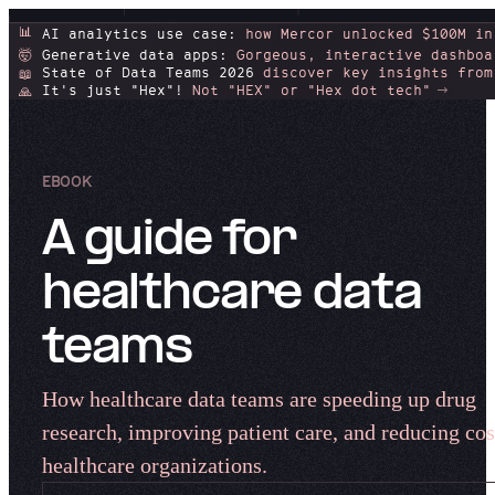
📊
AI analytics use case:
how Mercor unlocked $100M in
Generative data apps:
Gorgeous, interactive dashboa
🤯
State of Data Teams 2026
discover key insights from
📖
It's just "Hex"!
Not "HEX" or "Hex dot tech"
🙏
EBOOK
A guide for
healthcare data
teams​​​​‌ ‍ ​‍​‍‌‍ ‌ ​‍‌‍‍‌‌‍‌ ‌‍‍‌‌‍ ‍​‍​‍​ ‍‍​‍​‍‌ ​ ‌‍​‌‌‍ ‍‌‍‍‌‌ ‌​‌ ‍‌​‍ ‍‌‍‍‌‌‍ ​‍​‍​‍ ​​‍​‍‌‍‍​‌ ​‍‌‍‌‌‌‍‌‍​‍​‍​ ‍‍​‍​‍‌‍‍​‌ ‌​‌ ‌​‌ ​​‌ ​ ​ ‍‍​‍ ​‍ ‌‍‍​‌‍‌‌‌ ‍​​‍ ‌‌ ‌ ‌‍‌‌‌‍​‍‌ ​ ‌‍‍‌‌ ‌​‌‍‌‌​‍ ‍‌ ​ ‌‍​‌‌‍ ‍‌‍‍‌‌ ‌​‌ ‍‌​‍ ‍‌ ​ ‌ ‌​‌ ‌‌‌‍‌​‌‍‍‌‌‍ ​‍ ‌‍‍‌‌‍ ‍‌ ‌​‌‍‌‌‌‍ ‍‌ ‌​​‍ ‌‍‌‌‌‍‌​‌‍‍‌‌ ‌​​‍ ‌‍ ‌‌‍ ‌‍‌​‌‍‌‌​ ‌‌ ​​‌ ​‍‌‍‌‌‌ ​ ‌‍‌‌‌‍ ‍‌ ‌​‌‍​‌‌ ‌​‌‍‍‌‌‍ ‌‍ ‍​ ‍ ‌‍‍‌‌‍‌​​ ‌‌‌‍​‌‍‌‌‌‍‍‍‌‌​‌‌​​‌​ ​‌‌‌‍‍‌‌‌‌‌‍‍​‌​‌‌‌‌​‌‌‍​ ‌​‌‌‌​​ ‌​ ‌​ ​‌​‌ ‌ ​​‌‍‍ ‌ ​​‌​​‍‌‍ ​​ ‍ ‌ ‌​‌ ‍‌‌ ​​‌‍‌‌​ ‌‌‍‌ ‌‍​‌‌ ‌​‌‍‌‌‌‍‌​‌​​ ‌‍ ‌‍ ‍‌ ‌​‌‍‌‌‌‍ ‍‌ ‌​​ ‍ ‌ ​​‌‍​‌‌ ‌​‌‍‍​​ ‌‌ ‌​‌‍‍‌‌ ‌​‌‍ ​‌‍‌‌​ ‌‍​‍‌‍​‌‌ ​ ‌‍‌‌‌‌‌‌‌ ​‍‌‍ ​​ ‌‌‍‍​‌ ‌​‌ ‌​‌ ​​‌ ​ ​‍‌‌​ ​ ‌​​‌​‍‌‌​ ​‍‌​‌‍​‍‌‌​ ​‍‌​‌‍‌‍‍​‌‍‌‌‌ ‍​​‍ ‌‌ ‌ ‌‍‌‌‌‍​‍‌ ​ ‌‍‍‌‌ ‌​‌‍‌‌​‍ ‍‌ ​ ‌‍​‌‌‍ ‍‌‍‍‌‌ ‌​‌ ‍‌​‍ ‍‌ ​ ‌ ‌​‌ ‌‌‌‍‌​‌‍‍‌‌‍ ​‍‌‍‌‍‍‌‌‍‌​​ ‌‌‌‍​‌‍‌‌‌‍‍‍‌‌​‌‌​​‌​ ​‌‌‌‍‍‌‌‌‌‌‍‍​‌​‌‌‌‌​‌‌‍​ ‌​‌‌‌​​ ‌​ ‌​ ​‌​‌ ‌ ​​‌‍‍ ‌ ​​‌​​‍‌‍ ​​‍‌‍‌ ‌​‌ ‍‌‌ ​​‌‍‌‌​ ‌‌‍‌ ‌‍​‌‌ ‌​‌‍‌‌‌‍‌​‌​​ ‌‍ ‌‍ ‍‌ ‌​‌‍‌‌‌‍ ‍‌ ‌​​‍‌‍‌ ​​‌‍​‌‌ ‌​‌‍‍​​ ‌‌ ‌​‌‍‍‌‌ ‌​‌‍ ​‌‍‌‌​‍‌‍‌ ​​‌‍‌‌‌ ​‍‌ ​ ‌ ​​‌‍‌‌‌‍​ ‌ ‌​‌‍‍‌‌ ‌‍‌‍‌‌​ ‌‌ ​​‌ ‌‌‌‍​‍‌‍ ​‌‍‍‌‌ ​ ‌‍‍​‌‍‌‌‌‍‌​​‍​‍‌ ‌
How healthcare data teams are speeding up drug
research, improving patient care, and reducing cos
healthcare organizations. ​​​​‌ ‍ ​‍​‍‌‍ ‌ ​‍‌‍‍‌‌‍‌ ‌‍‍‌‌‍ ‍​‍​‍​ ‍‍​‍​‍‌ ​ ‌‍​‌‌‍ ‍‌‍‍‌‌ ‌​‌ ‍‌​‍ ‍‌‍‍‌‌‍ ​‍​‍​‍ ​​‍​‍‌‍‍​‌ ​‍‌‍‌‌‌‍‌‍​‍​‍​ ‍‍​‍​‍‌‍‍​‌ ‌​‌ ‌​‌ ​​‌ ​ ​ ‍‍​‍ ​‍ ‌‍‍​‌‍‌‌‌ ‍​​‍ ‌‌ ‌ ‌‍‌‌‌‍​‍‌ ​ ‌‍‍‌‌ ‌​‌‍‌‌​‍ ‍‌ ​ ‌‍​‌‌‍ ‍‌‍‍‌‌ ‌​‌ ‍‌​‍ ‍‌ ​ ‌ ‌​‌ ‌‌‌‍‌​‌‍‍‌‌‍ ​‍ ‌‍‍‌‌‍ ‍‌ ‌​‌‍‌‌‌‍ ‍‌ ‌​​‍ ‌‍‌‌‌‍‌​‌‍‍‌‌ ‌​​‍ ‌‍ ‌‌‍ ‌‍‌​‌‍‌‌​ ‌‌ ​​‌ ​‍‌‍‌‌‌ ​ ‌‍‌‌‌‍ ‍‌ ‌​‌‍​‌‌ ‌​‌‍‍‌‌‍ ‌‍ ‍​ ‍ ‌‍‍‌‌‍‌​​ ‌‌‌‍​‌‍‌‌‌‍‍‍‌‌​‌‌​​‌​ ​‌‌‌‍‍‌‌‌‌‌‍‍​‌​‌‌‌‌​‌‌‍​ ‌​‌‌‌​​ ‌​ ‌​ ​‌​‌ ‌ ​​‌‍‍ ‌ ​​‌​​‍‌‍ ​​ ‍ ‌ ‌​‌ ‍‌‌ ​​‌‍‌‌​ ‌‌‍‌ ‌‍​‌‌ ‌​‌‍‌‌‌‍‌​‌​​ ‌‍ ‌‍ ‍‌ ‌​‌‍‌‌‌‍ ‍‌ ‌​​ ‍ ‌ ​​‌‍​‌‌ ‌​‌‍‍​​ ‌‌‍‌​‌‍‌‌‌ ​ ‌‍​ ‌ ​‍‌‍‍‌‌ ​​‌ ‌​‌‍‍‌‌‍ ‌‍ ‍​ ‌‍​‍‌‍​‌‌ ​ ‌‍‌‌‌‌‌‌‌ ​‍‌‍ ​​ ‌‌‍‍​‌ ‌​‌ ‌​‌ ​​‌ ​ ​‍‌‌​ ​ ‌​​‌​‍‌‌​ ​‍‌​‌‍​‍‌‌​ ​‍‌​‌‍‌‍‍​‌‍‌‌‌ ‍​​‍ ‌‌ ‌ ‌‍‌‌‌‍​‍‌ ​ ‌‍‍‌‌ ‌​‌‍‌‌​‍ ‍‌ ​ ‌‍​‌‌‍ ‍‌‍‍‌‌ ‌​‌ ‍‌​‍ ‍‌ ​ ‌ ‌​‌ ‌‌‌‍‌​‌‍‍‌‌‍ ​‍‌‍‌‍‍‌‌‍‌​​ ‌‌‌‍​‌‍‌‌‌‍‍‍‌‌​‌‌​​‌​ ​‌‌‌‍‍‌‌‌‌‌‍‍​‌​‌‌‌‌​‌‌‍​ ‌​‌‌‌​​ ‌​ ‌​ ​‌​‌ ‌ ​​‌‍‍ ‌ ​​‌​​‍‌‍ ​​‍‌‍‌ ‌​‌ ‍‌‌ ​​‌‍‌‌​ ‌‌‍‌ ‌‍​‌‌ ‌​‌‍‌‌‌‍‌​‌​​ ‌‍ ‌‍ ‍‌ ‌​‌‍‌‌‌‍ ‍‌ ‌​​‍‌‍‌ ​​‌‍​‌‌ ‌​‌‍‍​​ ‌‌‍‌​‌‍‌‌‌ ​ ‌‍​ ‌ ​‍‌‍‍‌‌ ​​‌ ‌​‌‍‍‌‌‍ ‌‍ ‍​‍‌‍‌ ​​‌‍‌‌‌ ​‍‌ ​ ‌ ​​‌‍‌‌‌‍​ ‌ ‌​‌‍‍‌‌ ‌‍‌‍‌‌​ ‌‌ ​​‌ ‌‌‌‍​‍‌‍ ​‌‍‍‌‌ ​ ‌‍‍​‌‍‌‌‌‍‌​​‍​‍‌ ‌